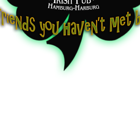
|
Country-Blues-Rock-Folk
rom Down Under