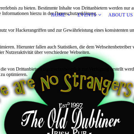
lebnis zu bieten. Bestimmte Inhalte von Drittanbietern werden nur ang
e Informationen hierzu in der Datenschutzerklärung.
HOME
EVENTS
ABOUT US
utz vor Hackerangriffen und zur Gewährleistung eines konsistenten un
ieren. Hierunter fallen auch Statistiken, die dem Webseitenbetreiber v
r Nutzeraktivität über verschiedene Webseiten.
 die von Drittanbietern eigenverantwortlich zur Verfügung gestellt wer
 zu optimieren.