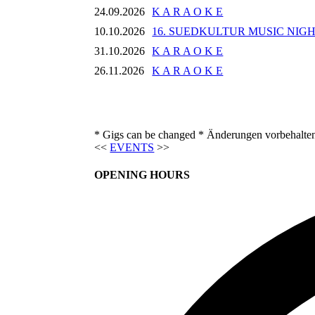
24.09.2026
K A R A O K E
10.10.2026
16. SUEDKULTUR MUSIC NIG
31.10.2026
K A R A O K E
26.11.2026
K A R A O K E
* Gigs can be changed * Änderungen vorbehalte
<<
EVENTS
>>
OPENING HOURS