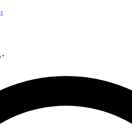
HT
n *