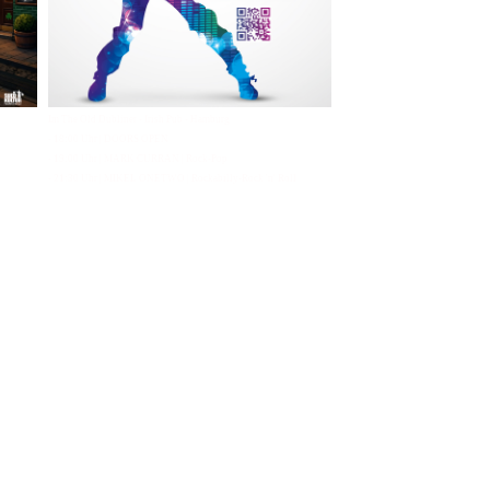
Im The Old Dubliner - Irish Pub - Hamburg
- 18:00 Uhr | DOORS OPEN
- 19:00 Uhr | MARK CURRAN | Rock-Pop
- 21:30 Uhr | MIKEL ONETWO | Rockabilly-Rock 'n' Roll