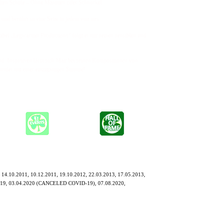
lten Schule – Ohne Marotten oder Schnörkel.
 und berührt so eine Seite in jedem von uns.
bel „Legwarmer Productions“ folgt er mit seinen sensiblen und
. Inspirieren lässt sich Matt bei seinen Kompositionen von
tler mit einer einzigartigen Stimme!
 14.10.2011, 10.12.2011, 19.10.2012, 22.03.2013, 17.05.2013,
9.2019, 03.04.2020 (CANCELED COVID-19), 07.08.2020,