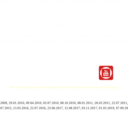
 in Hobart / Tasmanien (Australien) und seit März 2008 Wahlhamburger, ist ein Musiker der a
nd klar, in der besten Tradition von Country, Rock und Blues über das Leben, Liebe und Verlust
a Tsunami“, aufgenommen in den Red Planet Studios, Hobart und herausgebracht unter dem La
en den alten Pfaden des klassischen Rock Sounds.
Davies, von der legendären Spencer Davies Group, schon zusammen mit ihm auf der Bühne stand
rn Bruce Springsteen, U2 oder Ryan Adams. Einzigartig schöne Songs gesungen von einem Küns
+ Für die Richtigkeit und Vollständigkeit der Links übernehmen wir keine Haftung +
.2009, 29.01.2010, 09.04.2010, 03.07.2010, 08.10.2010, 08.01.2011, 26.03.2011, 22.07.2011,
1.07.2015, 13.05.2016, 22.07.2016, 23.06.2017, 12.08.2017, 03.11.2017, 01.03.2019, 07.0