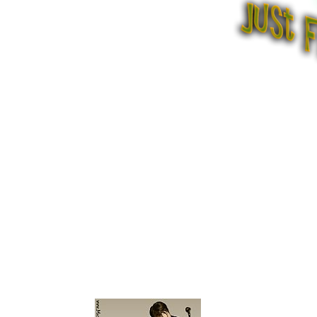
MATT CHARLES
f