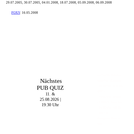
29.07.2005, 30.07.2005, 04.01.2008, 18.07.2008, 05.09.2008, 06.09.2008
mit
FOXY
:
16.05.2008
Im The Old Dubliner -
Nächstes
Irish Pub - Hamburg
PUB QUIZ
- 18:00 Uhr | DOORS
OPEN
11. &
- 19:00 Uhr | MARK
25.08.2026 |
CURRAN | Rock-Pop
19:30 Uhr
- 21:30 Uhr | MIKEL
ONETWO |
Rockabilly-Rock 'n'
Roll