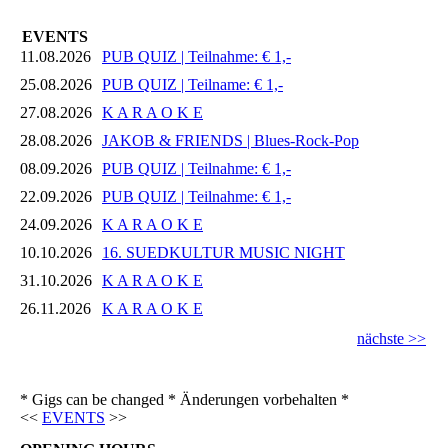
EVENTS
11.08.2026
PUB QUIZ | Teilnahme: € 1,-
25.08.2026
PUB QUIZ | Teilname: € 1,-
27.08.2026
K A R A O K E
28.08.2026
JAKOB & FRIENDS | Blues-Rock-Pop
08.09.2026
PUB QUIZ | Teilnahme: € 1,-
22.09.2026
PUB QUIZ | Teilnahme: € 1,-
24.09.2026
K A R A O K E
10.10.2026
16. SUEDKULTUR MUSIC NIGHT
31.10.2026
K A R A O K E
26.11.2026
K A R A O K E
nächste >>
* Gigs can be changed * Änderungen vorbehalten *
<<
EVENTS
>>