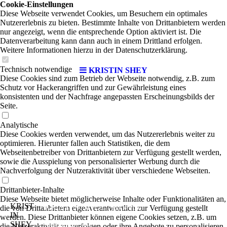
Cookie-Einstellungen
Diese Webseite verwendet Cookies, um Besuchern ein optimales
Nutzererlebnis zu bieten. Bestimmte Inhalte von Drittanbietern werden
nur angezeigt, wenn die entsprechende Option aktiviert ist. Die
Datenverarbeitung kann dann auch in einem Drittland erfolgen.
Weitere Informationen hierzu in der Datenschutzerklärung.
Technisch notwendige
KRISTIN SHEY
Diese Cookies sind zum Betrieb der Webseite notwendig, z.B. zum
Schutz vor Hackerangriffen und zur Gewährleistung eines
konsistenten und der Nachfrage angepassten Erscheinungsbilds der
Seite.
Analytische
Diese Cookies werden verwendet, um das Nutzererlebnis weiter zu
optimieren. Hierunter fallen auch Statistiken, die dem
Webseitenbetreiber von Drittanbietern zur Verfügung gestellt werden,
sowie die Ausspielung von personalisierter Werbung durch die
Nachverfolgung der Nutzeraktivität über verschiedene Webseiten.
Drittanbieter-Inhalte
Diese Webseite bietet möglicherweise Inhalte oder Funktionalitäten an,
KRIST
KRISTIN SHEY
die von Drittanbietern eigenverantwortlich zur Verfügung gestellt
|
Rock-Pop
IN
werden. Diese Drittanbieter können eigene Cookies setzen, z.B. um
SHEY
die Nutzeraktivität zu verfolgen oder ihre Angebote zu personalisieren
Wer ist Kristin Shey?