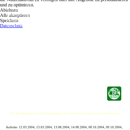
und zu optimieren.
Gute frage. die im Mai 1985 in Bielefeld geborene Künstlerin ist auf der
Ablehnen
Suche nach genau der Antwort. Ständig sucht sie nach neuen kreativen
Alle akzeptieren
Herausforderungen. nach den Jahren der Kindheit, geprägt vom klassischen
Speichern
Klavierunterricht, fiel ihr die Gitarre in die Hand und inspiriert von Künstlern wie Joni
Datenschutz
Mitchell oder Bob Dylan zog es sie mit zarten 15 Jahren auf die Bühne.
Mit 17 brach sie die Schule ab, um sich nur noch der Musik und dem Schreiben zu
widmen und denRruf des ständig reisenden Mädchens zu vertreten.
Abwechslungsreiche Rhythmen, fröhliche Reise-Geschichten und melancholisch
schmeichelnde Balladen begannen aus ihr heraus zu perlen; von der provokanten
Eindringlichkeit bis zu dem engelsgleichen Hauch ihrer Stimme ganz zu schweigen.
Kristin Shey setzt Akzente, das steht fest und dabei lässt sie sich alle Stilrichtungen
offen - mit einem verschmitzten Grinsen auf den Lippen...
+ Für die Richtigkeit und Vollständigkeit der Links übernehmen wir keine Haftung +
Auftritte:
12.03.2004, 13.03.2004, 13.08.2004, 14.08.2004, 08.10.2004, 09.10.2004,