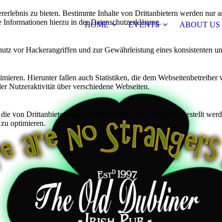
lebnis zu bieten. Bestimmte Inhalte von Drittanbietern werden nur ang
e Informationen hierzu in der Datenschutzerklärung.
HOME
EVENTS
ABOUT US
utz vor Hackerangriffen und zur Gewährleistung eines konsistenten un
ieren. Hierunter fallen auch Statistiken, die dem Webseitenbetreiber v
r Nutzeraktivität über verschiedene Webseiten.
 die von Drittanbietern eigenverantwortlich zur Verfügung gestellt wer
 zu optimieren.