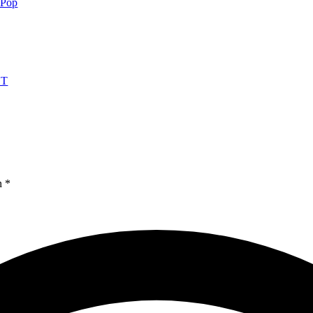
-Pop
HT
n *