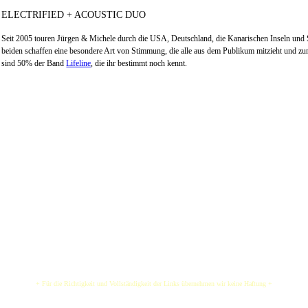
ELECTRIFIED + ACOUSTIC DUO
Seit 2005 touren Jürgen & Michele durch die USA, Deutschland, die Kanarischen Inseln und
beiden schaffen eine besondere Art von Stimmung, die alle aus dem Publikum mitzieht und z
sind 50% der Band
Lifeline
, die ihr bestimmt noch kennt.
+ Für die Richtigkeit und Vollständigkeit der Links übernehmen wir keine Haftung +