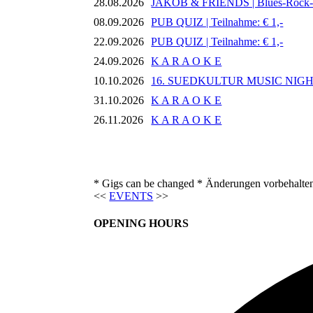
28.08.2026
JAKOB & FRIENDS | Blues-Rock
08.09.2026
PUB QUIZ | Teilnahme: € 1,-
22.09.2026
PUB QUIZ | Teilnahme: € 1,-
24.09.2026
K A R A O K E
10.10.2026
16. SUEDKULTUR MUSIC NIG
31.10.2026
K A R A O K E
26.11.2026
K A R A O K E
* Gigs can be changed * Änderungen vorbehalte
<<
EVENTS
>>
OPENING HOURS