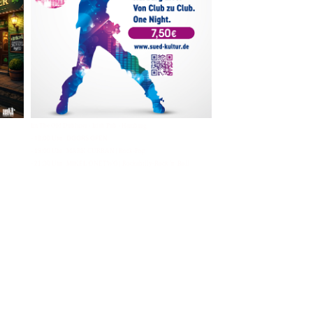
Im The Old Dubliner - Irish Pub - Hamburg
- 18:00 Uhr | DOORS OPEN
- 19:00 Uhr | MARK CURRAN | Rock-Pop
- 21:30 Uhr | MIKEL ONETWO | Rockabilly-Rock 'n' Roll