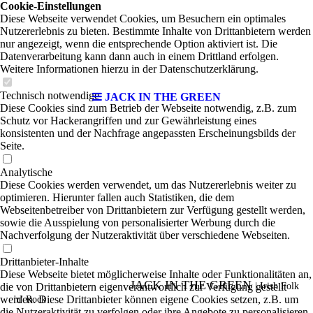
Cookie-Einstellungen
Diese Webseite verwendet Cookies, um Besuchern ein optimales
Nutzererlebnis zu bieten. Bestimmte Inhalte von Drittanbietern werden
nur angezeigt, wenn die entsprechende Option aktiviert ist. Die
Datenverarbeitung kann dann auch in einem Drittland erfolgen.
Weitere Informationen hierzu in der Datenschutzerklärung.
Technisch notwendige
JACK IN THE GREEN
Diese Cookies sind zum Betrieb der Webseite notwendig, z.B. zum
Schutz vor Hackerangriffen und zur Gewährleistung eines
konsistenten und der Nachfrage angepassten Erscheinungsbilds der
Seite.
Analytische
Diese Cookies werden verwendet, um das Nutzererlebnis weiter zu
optimieren. Hierunter fallen auch Statistiken, die dem
Webseitenbetreiber von Drittanbietern zur Verfügung gestellt werden,
sowie die Ausspielung von personalisierter Werbung durch die
Nachverfolgung der Nutzeraktivität über verschiedene Webseiten.
Drittanbieter-Inhalte
Diese Webseite bietet möglicherweise Inhalte oder Funktionalitäten an,
JACK IN THE GREEN
die von Drittanbietern eigenverantwortlich zur Verfügung gestellt
|
Irish Folk
werden. Diese Drittanbieter können eigene Cookies setzen, z.B. um
'n' Rock
die Nutzeraktivität zu verfolgen oder ihre Angebote zu personalisieren