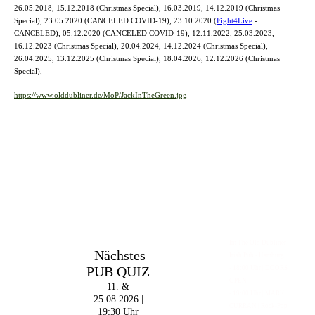
26.05.2018, 15.12.2018 (Christmas Special), 16.03.2019, 14.12.2019 (Christmas
Special), 23.05.2020 (CANCELED COVID-19), 23.10.2020 (
Fight4Live
-
CANCELED), 05.12.2020 (CANCELED COVID-19), 12.11.2022, 25.03.2023,
16.12.2023 (Christmas Special), 20.04.2024, 14.12.2024 (Christmas Special),
26.04.2025, 13.12.2025 (Christmas Special), 18.04.2026, 12.12.2026 (Christmas
Special),
https://www.olddubliner.de/MoP/JackInTheGreen.jpg
Im The Old Dubliner -
Nächstes
Irish Pub - Hamburg
PUB QUIZ
- 18:00 Uhr | DOORS
OPEN
11. &
- 19:00 Uhr | MARK
25.08.2026 |
CURRAN | Rock-Pop
19:30 Uhr