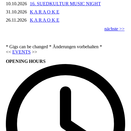
10.10.2026
16. SUEDKULTUR MUSIC NIGHT
31.10.2026
K A R A O K E
26.11.2026
K A R A O K E
nächste >>
* Gigs can be changed * Änderungen vorbehalten *
<<
EVENTS
>>
OPENING HOURS