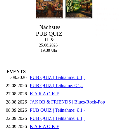
OPEN
- 19:00 Uhr | MARK
CURRAN | Rock-Pop
- 21:30 Uhr | MIKEL
ONETWO |
Nächstes
Rockabilly-Rock 'n'
PUB QUIZ
Roll
11. &
25.08.2026 |
19:30 Uhr
EVENTS
11.08.2026
PUB QUIZ | Teilnahme: € 1,-
25.08.2026
PUB QUIZ | Teilname: € 1,-
27.08.2026
K A R A O K E
28.08.2026
JAKOB & FRIENDS | Blues-Rock-Pop
08.09.2026
PUB QUIZ | Teilnahme: € 1,-
22.09.2026
PUB QUIZ | Teilnahme: € 1,-
24.09.2026
K A R A O K E