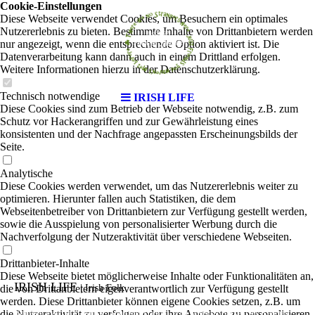
Cookie-Einstellungen
Diese Webseite verwendet Cookies, um Besuchern ein optimales
Nutzererlebnis zu bieten. Bestimmte Inhalte von Drittanbietern werden
nur angezeigt, wenn die entsprechende Option aktiviert ist. Die
Datenverarbeitung kann dann auch in einem Drittland erfolgen.
Weitere Informationen hierzu in der Datenschutzerklärung.
Technisch notwendige
IRISH LIFE
Diese Cookies sind zum Betrieb der Webseite notwendig, z.B. zum
Schutz vor Hackerangriffen und zur Gewährleistung eines
konsistenten und der Nachfrage angepassten Erscheinungsbilds der
Seite.
Analytische
Diese Cookies werden verwendet, um das Nutzererlebnis weiter zu
optimieren. Hierunter fallen auch Statistiken, die dem
Webseitenbetreiber von Drittanbietern zur Verfügung gestellt werden,
sowie die Ausspielung von personalisierter Werbung durch die
Nachverfolgung der Nutzeraktivität über verschiedene Webseiten.
Drittanbieter-Inhalte
Diese Webseite bietet möglicherweise Inhalte oder Funktionalitäten an,
IRISH LIFE
die von Drittanbietern eigenverantwortlich zur Verfügung gestellt
|
Irish Folk
werden. Diese Drittanbieter können eigene Cookies setzen, z.B. um
die Nutzeraktivität zu verfolgen oder ihre Angebote zu personalisieren
Bringing it all back - Music, Song and Dance - With Malacky Burke, Des Kelliher,