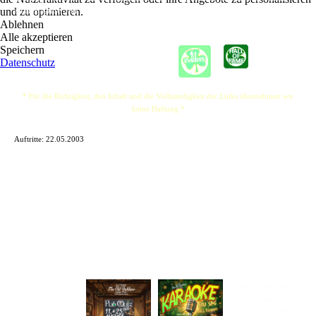
und zu optimieren.
Alan Maguire, Jim Woods, Paul Duffy and Ais?ir?
Ablehnen
Alle akzeptieren
Speichern
Datenschutz
* Für die Richtigkeit, den Inhalt und die Vollständigkeit der Links übernehmen wir
keine Haftung *
Auftritte: 22.05.2003
Im The Old Dubliner -
Irish Pub - Hamburg
- 18:00 Uhr | DOORS