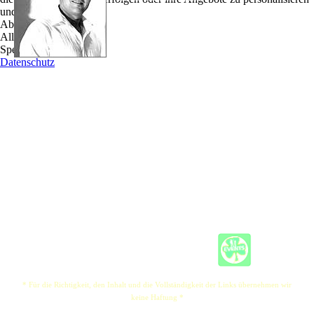
und zu optimieren.
Schon vor einigen Jahren entschloß er sich, seine
Ablehnen
Passion zum Beruf zu machen und seitdem kann man
Alle akzeptieren
Ian in Irish Pubs in ganz Deutschland mit seinen
Speichern
Interpretationen von Songs aus dreißig Jahren
Datenschutz
Musikgeschichte erleben. Hier zählt er zweifellos zu den besten seiner Art.
Ian ist aufgewachsen mit der Musik der großen Singer/Songwriter, in seiner Band
SLYDE hat er die Möglichkeit, als Textschreiber seine eigene Persönlichkeit
einzubringen. So reflektieren die Lyrics oftmals seine ureigenen Emotionen und
Erfahrungen.
Wer Ian kennenlernt, wird ihn als starken und ausgeglichenen Charakter erleben,
ausgestattet mit dem typischen britischen Humor.
Das sagen die anderen zu ihm: Britains best, God of Vocals, Mr. Brustkorb, Das gips
doch gar nix! Jon Bon Bühnheim rulez!
* Für die Richtigkeit, den Inhalt und die Vollständigkeit der Links übernehmen wir
keine Haftung *