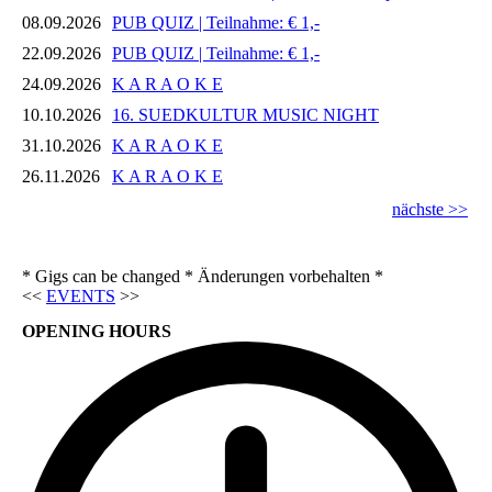
08.09.2026
PUB QUIZ | Teilnahme: € 1,-
22.09.2026
PUB QUIZ | Teilnahme: € 1,-
24.09.2026
K A R A O K E
10.10.2026
16. SUEDKULTUR MUSIC NIGHT
31.10.2026
K A R A O K E
26.11.2026
K A R A O K E
nächste >>
* Gigs can be changed * Änderungen vorbehalten *
<<
EVENTS
>>
OPENING HOURS