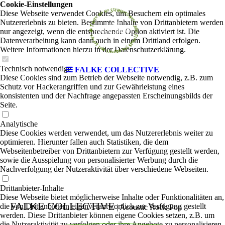
Cookie-Einstellungen
Diese Webseite verwendet Cookies, um Besuchern ein optimales
Nutzererlebnis zu bieten. Bestimmte Inhalte von Drittanbietern werden
nur angezeigt, wenn die entsprechende Option aktiviert ist. Die
Datenverarbeitung kann dann auch in einem Drittland erfolgen.
Weitere Informationen hierzu in der Datenschutzerklärung.
Technisch notwendige
FALKE COLLECTIVE
Diese Cookies sind zum Betrieb der Webseite notwendig, z.B. zum
Schutz vor Hackerangriffen und zur Gewährleistung eines
konsistenten und der Nachfrage angepassten Erscheinungsbilds der
Seite.
Analytische
Diese Cookies werden verwendet, um das Nutzererlebnis weiter zu
optimieren. Hierunter fallen auch Statistiken, die dem
Webseitenbetreiber von Drittanbietern zur Verfügung gestellt werden,
sowie die Ausspielung von personalisierter Werbung durch die
Nachverfolgung der Nutzeraktivität über verschiedene Webseiten.
Drittanbieter-Inhalte
Diese Webseite bietet möglicherweise Inhalte oder Funktionalitäten an,
FALKE COLLECTIVE
die von Drittanbietern eigenverantwortlich zur Verfügung gestellt
|
Acoustic Rock-Pop
werden. Diese Drittanbieter können eigene Cookies setzen, z.B. um
die Nutzeraktivität zu verfolgen oder ihre Angebote zu personalisieren