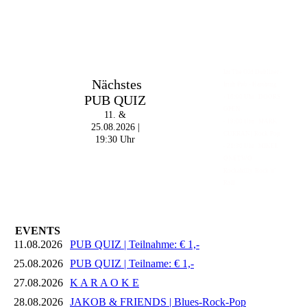
Im The Old Dubliner -
Nächstes
Irish Pub - Hamburg
PUB QUIZ
- 18:00 Uhr | DOORS
OPEN
11. &
- 19:00 Uhr | MARK
25.08.2026 |
CURRAN | Rock-Pop
19:30 Uhr
- 21:30 Uhr | MIKEL
ONETWO |
Rockabilly-Rock 'n'
Roll
EVENTS
11.08.2026
PUB QUIZ | Teilnahme: € 1,-
25.08.2026
PUB QUIZ | Teilname: € 1,-
27.08.2026
K A R A O K E
28.08.2026
JAKOB & FRIENDS | Blues-Rock-Pop