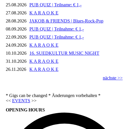
25.08.2026
PUB QUIZ | Teilname: € 1,-
27.08.2026
K A R A O K E
28.08.2026
JAKOB & FRIENDS | Blues-Rock-Pop
08.09.2026
PUB QUIZ | Teilnahme: € 1,-
22.09.2026
PUB QUIZ | Teilnahme: € 1,-
24.09.2026
K A R A O K E
10.10.2026
16. SUEDKULTUR MUSIC NIGHT
31.10.2026
K A R A O K E
26.11.2026
K A R A O K E
nächste >>
* Gigs can be changed * Änderungen vorbehalten *
<<
EVENTS
>>
OPENING HOURS