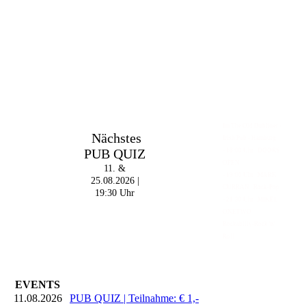
Im The Old Dubliner -
Nächstes
Irish Pub - Hamburg
PUB QUIZ
- 18:00 Uhr | DOORS
OPEN
11. &
- 19:00 Uhr | MARK
25.08.2026 |
CURRAN | Rock-Pop
19:30 Uhr
- 21:30 Uhr | MIKEL
ONETWO |
Rockabilly-Rock 'n'
Roll
EVENTS
11.08.2026
PUB QUIZ | Teilnahme: € 1,-