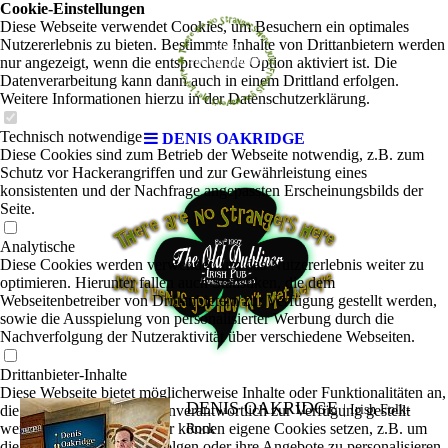
Cookie-Einstellungen
Diese Webseite verwendet Cookies, um Besuchern ein optimales
Nutzererlebnis zu bieten. Bestimmte Inhalte von Drittanbietern werden
nur angezeigt, wenn die entsprechende Option aktiviert ist. Die
Datenverarbeitung kann dann auch in einem Drittland erfolgen.
Weitere Informationen hierzu in der Datenschutzerklärung.
Technisch notwendige
DENIS OAKRIDGE
Diese Cookies sind zum Betrieb der Webseite notwendig, z.B. zum
Schutz vor Hackerangriffen und zur Gewährleistung eines
konsistenten und der Nachfrage angepassten Erscheinungsbilds der
Seite.
Analytische
Diese Cookies werden verwendet, um das Nutzererlebnis weiter zu
optimieren. Hierunter fallen auch Statistiken, die dem
Webseitenbetreiber von Drittanbietern zur Verfügung gestellt werden,
sowie die Ausspielung von personalisierter Werbung durch die
Nachverfolgung der Nutzeraktivität über verschiedene Webseiten.
Drittanbieter-Inhalte
Diese Webseite bietet möglicherweise Inhalte oder Funktionalitäten an,
DENIS OAKRIDGE
die von Drittanbietern eigenverantwortlich zur Verfügung gestellt
|
Irish Folk-
werden. Diese Drittanbieter können eigene Cookies setzen, z.B. um
Rock
die Nutzeraktivität zu verfolgen oder ihre Angebote zu personalisieren