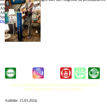
und zu optimieren.
Vor 16 Jahren, als ich 19 war, ging ich nach der
Ablehnen
Bandprobe mit ein paar Freunden in einen Irish
Alle akzeptieren
Pub. Nach einiger Zeit und ein paar Bier packten
Speichern
wir unsere Gitarren aus und begannen,
Datenschutz
Akustikgitarren zu spielen. Wir sangen und
stampften auf dem Holzboden herum und erregten
so die Aufmerksamkeit der anderen Gäste, die nach
den Liedern zu klatschen begannen und Lieder von
uns verlangten. Der Barkeeper bat uns, um 13 Uhr
fertig zu sein, aber einige Gäste riefen trotzdem
ihre Freunde an und so wurde es immer voller. Wir spielten bis 6 Uhr morgens.
Nach diesem Abend beschloss ich, in Bars und Kneipen Live-Musik zu spielen.
* Für die Richtigkeit, den Inhalt und die Vollständigkeit der
Links übernehmen wir keine Haftung *
Auftritte: 15.03.2024,