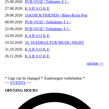
25.08.2026
PUB QUIZ | Teilname: € 1,-
27.08.2026
K A R A O K E
28.08.2026
JAKOB & FRIENDS | Blues-Rock-Pop
08.09.2026
PUB QUIZ | Teilnahme: € 1,-
22.09.2026
PUB QUIZ | Teilnahme: € 1,-
24.09.2026
K A R A O K E
10.10.2026
16. SUEDKULTUR MUSIC NIGHT
31.10.2026
K A R A O K E
26.11.2026
K A R A O K E
nächste >>
* Gigs can be changed * Änderungen vorbehalten *
<<
EVENTS
>>
OPENING HOURS