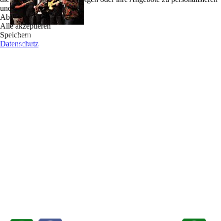
und zu optimieren.
Konzerte der Delta Doppelkorn Bluesband können
Ablehnen
eine schweißtreibende Angelegenheit sein. Für die
Alle akzeptieren
Musiker sind sie das ohnehin, denn die Harburger
Speichern
geben alles, um das Publikum in Wallung zu bringen. Die Zuhörer geraten in Schweiß,
Datenschutz
sofern sie nicht gerade Konditionswunder sind oder Beruhigungsmittel geschluckt
haben.
Was mit einem harmlosen Fußwippen anfängt, zieht innerhalb weniger Takte über die
Beine in die Hüfte und wenn die erstmal schwingt, wackelt der ganze Körper.
Um diesen Effekt zu erzielen, hat die Delta Doppelkorn Bluesband lange geübt: Über
ein Vierteljahrhundert steht der Kern der Combo schon gemeinsam auf der Bühne –
meistens im Süden und im südlichen Umkreis Hamburgs. Neben den Klassikern wie
Elmore James und Muddy Waters gehören vor allem die Bluesrock-Stars der 70er
Jahre, wie Johnny Winter, Rory Gallagher oder Eric Clapton zu den Stilvorbildern der
Delta Doppelkorn Bluesband.
Was die Band jedoch ausmacht, ist, dass sie die Nummern ihrer Vorbilder nicht eins zu
eins nachspielt, sondern ihnen ihren eigenen unverwechselbaren Sound aufdrückt:
„Malen-nach-Zahlen-Musik überlassen wir den Mutlosen“, sagt Delta-Sänger Lars
Hansen, „wir haben uns der schmutzigstmöglichen Interpretation der Bluesrock-
Klassiker verschrieben. Das Motto lautet: lang, dick und haarig!“