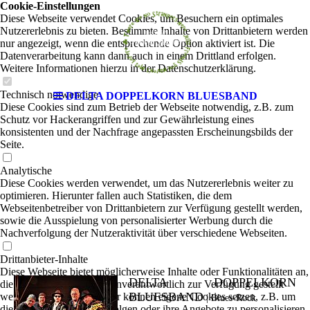
Cookie-Einstellungen
Diese Webseite verwendet Cookies, um Besuchern ein optimales
Nutzererlebnis zu bieten. Bestimmte Inhalte von Drittanbietern werden
nur angezeigt, wenn die entsprechende Option aktiviert ist. Die
Datenverarbeitung kann dann auch in einem Drittland erfolgen.
Weitere Informationen hierzu in der Datenschutzerklärung.
Technisch notwendige
DELTA DOPPELKORN BLUESBAND
Diese Cookies sind zum Betrieb der Webseite notwendig, z.B. zum
Schutz vor Hackerangriffen und zur Gewährleistung eines
konsistenten und der Nachfrage angepassten Erscheinungsbilds der
Seite.
Analytische
Diese Cookies werden verwendet, um das Nutzererlebnis weiter zu
optimieren. Hierunter fallen auch Statistiken, die dem
Webseitenbetreiber von Drittanbietern zur Verfügung gestellt werden,
sowie die Ausspielung von personalisierter Werbung durch die
Nachverfolgung der Nutzeraktivität über verschiedene Webseiten.
Drittanbieter-Inhalte
Diese Webseite bietet möglicherweise Inhalte oder Funktionalitäten an,
DELTA DOPPELKORN
die von Drittanbietern eigenverantwortlich zur Verfügung gestellt
BLUESBAND
werden. Diese Drittanbieter können eigene Cookies setzen, z.B. um
|
Blues-Rock
die Nutzeraktivität zu verfolgen oder ihre Angebote zu personalisieren