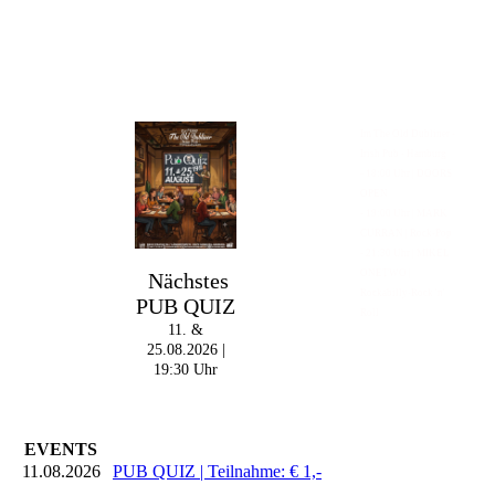
Im The Old Dubliner -
Irish Pub - Hamburg
- 18:00 Uhr | DOORS
OPEN
- 19:00 Uhr | MARK
CURRAN | Rock-Pop
- 21:30 Uhr | MIKEL
ONETWO |
Nächstes
Rockabilly-Rock 'n'
PUB QUIZ
Roll
11. &
25.08.2026 |
19:30 Uhr
EVENTS
11.08.2026
PUB QUIZ | Teilnahme: € 1,-