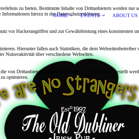
lebnis zu bieten. Bestimmte Inhalte von Drittanbietern werden nur ang
e Informationen hierzu in der Datenschutzerklärung.
HOME
EVENTS
ABOUT US
utz vor Hackerangriffen und zur Gewährleistung eines konsistenten un
ieren. Hierunter fallen auch Statistiken, die dem Webseitenbetreiber v
r Nutzeraktivität über verschiedene Webseiten.
 die von Drittanbietern eigenverantwortlich zur Verfügung gestellt wer
 zu optimieren.