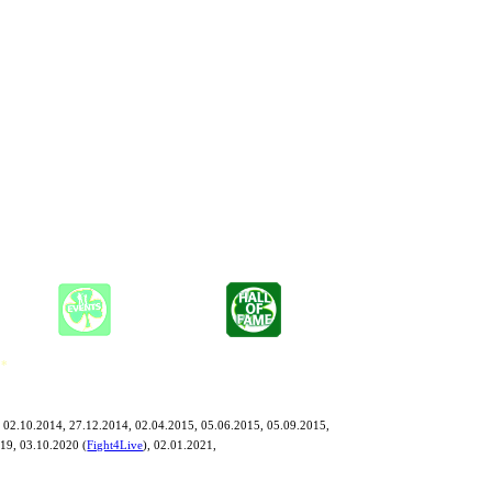
den haben, ohne Üben, Netz und doppelten Boden, um auf einem
rty: "Ihr seid ja geile Virtuosen!", war dann auch der Name
dt-, Dorf-, Motorrad-, Sommer-, Fischer-, Kultur- und sonstigen
e Musik ist geprägt von Blues und Soul, verzichtet jedoch nicht
mburger bei Schietwedder von der Karibik träumen.
t sich die Band mit Herz und Seele im sonnigen Süden Hamburgs
 fest: Die Nacht wird lang.
 *
 02.10.2014, 27.12.2014, 02.04.2015, 05.06.2015, 05.09.2015,
19, 03.10.2020 (
Fight4Live
), 02.01.2021,