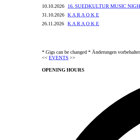
10.10.2026
16. SUEDKULTUR MUSIC NIG
31.10.2026
K A R A O K E
26.11.2026
K A R A O K E
* Gigs can be changed * Änderungen vorbehalte
<<
EVENTS
>>
OPENING HOURS