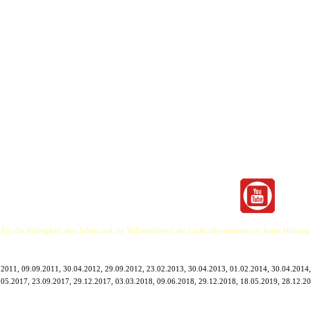
rren, ein Schlagzeug, ein Saxofon und 4 Stimmen, die sich 1993 spontan zusammen gefun
and die halbe Nacht durchzurocken.
n Ausruf des damaligen Drummers Klaus Liedtke nach dem gelungenen Konzert und der geilen Pa
a und ist seit dem nicht mehr wegzudiskutieren. Es folgten Auftritte in Clubs, auf Partys, Sta
pertoire, das aus "selbst gekochten" und gecoverten aber "nach gewürzten" Stücken besteht. Di
ubladen. Da schimmert auch mal ein Hauch von Jazz durch, oder Reggae-Feeling lässt selbst Ha
e diese Band auszeichnet und der sich das partyvirtuöse Publikum kaum entziehen kann. So ha
r ist gut beraten, sich für den folgenden Vormittag nich´ groß was vorzunehmen, denn eins steht
 Für die Richtigkeit, den Inhalt und die Vollständigkeit der Links übernehmen wir keine Haftung
.2011, 09.09.2011, 30.04.2012, 29.09.2012, 23.02.2013, 30.04.2013, 01.02.2014, 30.04.2014,
.05.2017, 23.09.2017, 29.12.2017, 03.03.2018, 09.06.2018, 29.12.2018, 18.05.2019, 28.12.20