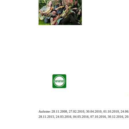
Das sind ein Bass, zwei Gita
Motorradtreffen im Weserbergl
Mit dem begeisterten spontane
geboren, und der klebt wie Gaff
Festen in Hamburg und Umgebung.
So bunt gemischt wie die Band selbst ist auch das umfangreiche Re
auf spielerische Streifzüge quer durch diverse musikalische Sch
Musik ist zum Spielen da, und genau diese Spielfreude ist es, di
inzwischen eine Art Kultstatus erspielt. Der erfahrene Pistengänge
*
Auftritte:
28.11.2008, 27.02.2010, 30.04.2010, 01.10.2010, 24.06
28.11.2015, 24.03.2016, 04.05.2016, 07.10.2016, 30.12.2016, 20