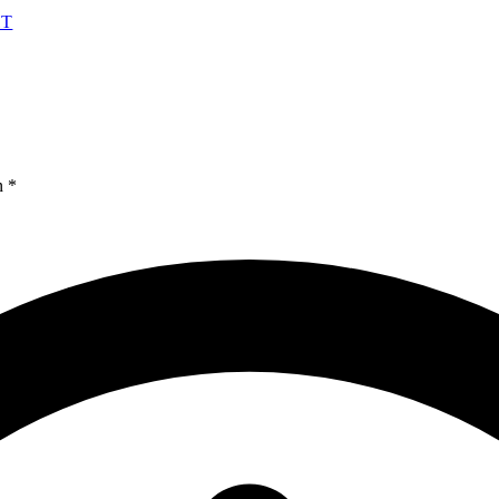
HT
n *