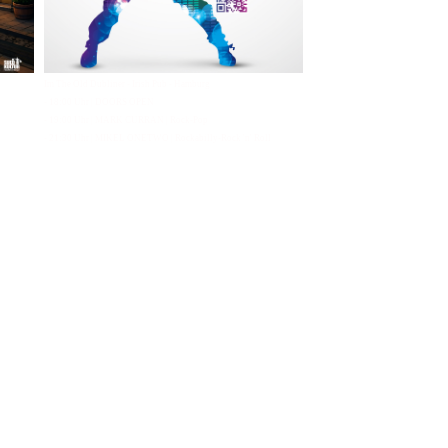
Im The Old Dubliner - Irish Pub - Hamburg
- 18:00 Uhr | DOORS OPEN
- 19:00 Uhr | MARK CURRAN | Rock-Pop
- 21:30 Uhr | MIKEL ONETWO | Rockabilly-Rock 'n' Roll