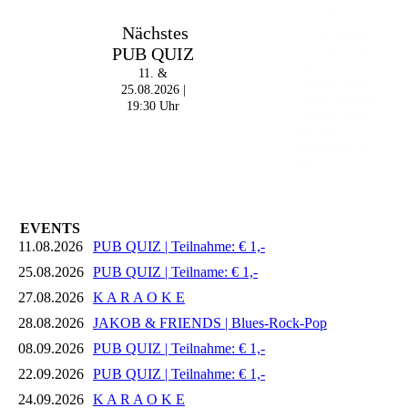
Im The Old Dubliner -
Nächstes
Irish Pub - Hamburg
PUB QUIZ
- 18:00 Uhr | DOORS
OPEN
11. &
- 19:00 Uhr | MARK
25.08.2026 |
CURRAN | Rock-Pop
19:30 Uhr
- 21:30 Uhr | MIKEL
ONETWO |
Rockabilly-Rock 'n'
Roll
EVENTS
11.08.2026
PUB QUIZ | Teilnahme: € 1,-
25.08.2026
PUB QUIZ | Teilname: € 1,-
27.08.2026
K A R A O K E
28.08.2026
JAKOB & FRIENDS | Blues-Rock-Pop
08.09.2026
PUB QUIZ | Teilnahme: € 1,-
22.09.2026
PUB QUIZ | Teilnahme: € 1,-
24.09.2026
K A R A O K E