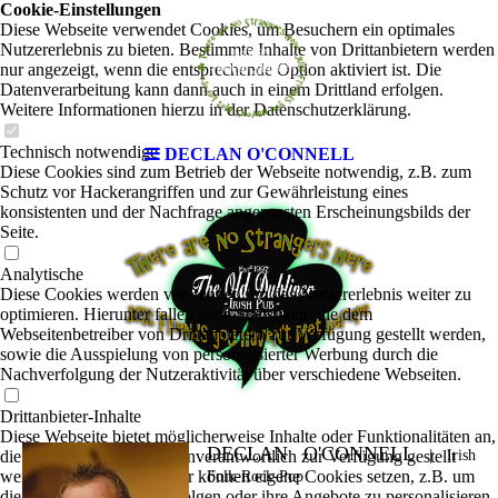
Cookie-Einstellungen
Diese Webseite verwendet Cookies, um Besuchern ein optimales
Nutzererlebnis zu bieten. Bestimmte Inhalte von Drittanbietern werden
nur angezeigt, wenn die entsprechende Option aktiviert ist. Die
Datenverarbeitung kann dann auch in einem Drittland erfolgen.
Weitere Informationen hierzu in der Datenschutzerklärung.
Technisch notwendige
DECLAN O'CONNELL
Diese Cookies sind zum Betrieb der Webseite notwendig, z.B. zum
Schutz vor Hackerangriffen und zur Gewährleistung eines
konsistenten und der Nachfrage angepassten Erscheinungsbilds der
Seite.
Analytische
Diese Cookies werden verwendet, um das Nutzererlebnis weiter zu
optimieren. Hierunter fallen auch Statistiken, die dem
Webseitenbetreiber von Drittanbietern zur Verfügung gestellt werden,
sowie die Ausspielung von personalisierter Werbung durch die
Nachverfolgung der Nutzeraktivität über verschiedene Webseiten.
Drittanbieter-Inhalte
Diese Webseite bietet möglicherweise Inhalte oder Funktionalitäten an,
DECLAN O'CONNELL
die von Drittanbietern eigenverantwortlich zur Verfügung gestellt
|
Irish
werden. Diese Drittanbieter können eigene Cookies setzen, z.B. um
Folk-Rock-Pop
die Nutzeraktivität zu verfolgen oder ihre Angebote zu personalisieren