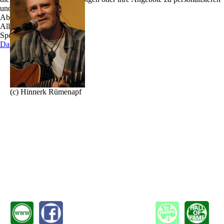
und zu optimieren.
Declan O`Connell, eine echte irische Stimme.
Ablehnen
Wer Declan je die Lieder seiner Heimat hat singen
Alle akzeptieren
hören hat schon ein großes Stück Geschichte der
Speichern
grünen Insel mitbekommen.
Datenschutz
Klassiker wie „Whiskey in the jar“ und „The wild
rover“ sind Bestandteil seines großen Repertoires,
auflauschen sollte man jedoch besonders bei den
vielen Balladen im guten alten „Dubliner`s Style“
(c) Hinnerk Rümenapf
die Declan mit Herz und Leidenschaft seinem
Publikum darbietet.
In den späten 1960er Jahren im Co.Cork aufgewachsen entdeckte er schon sehr früh
sein Talent zur Musik. Neben dem traditionellen irischen ist Declan auch ein großer
Anhänger des amerikanischen Folk.
Bob Dylan, Johnny Cash, Neil Young und Simon and Garfunkel sind nur einige der
Artisten die er interpretiert. Man kann sich auf einen abwechslungsreichen Abend
gefasst machen.