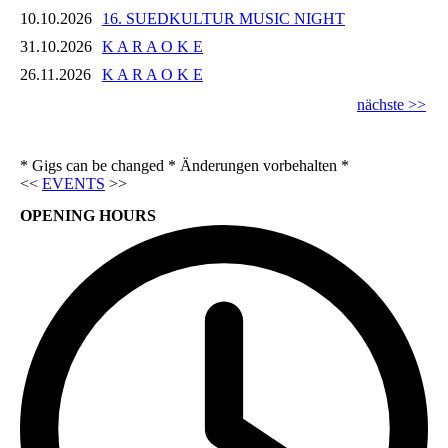
10.10.2026
16. SUEDKULTUR MUSIC NIGHT
31.10.2026
K A R A O K E
26.11.2026
K A R A O K E
nächste >>
* Gigs can be changed * Änderungen vorbehalten *
<<
EVENTS
>>
OPENING HOURS