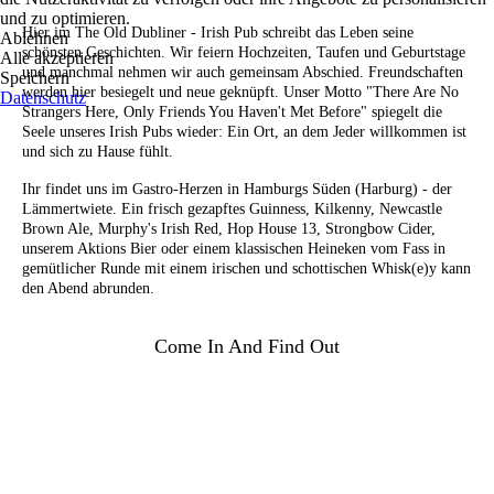
und zu optimieren.
Hier im The Old Dubliner - Irish Pub schreibt das Leben seine
Ablehnen
schönsten Geschichten. Wir feiern Hochzeiten, Taufen und Geburtstage
Alle akzeptieren
und manchmal nehmen wir auch gemeinsam Abschied. Freundschaften
Speichern
werden hier besiegelt und neue geknüpft. Unser Motto "There Are No
Datenschutz
Strangers Here, Only Friends You Haven't Met Before" spiegelt die
Seele unseres Irish Pubs wieder: Ein Ort, an dem Jeder willkommen ist
und sich zu Hause fühlt.
Ihr findet uns im Gastro-Herzen in Hamburgs Süden (Harburg) - der
Lämmertwiete. Ein frisch gezapftes Guinness, Kilkenny, Newcastle
Brown Ale, Murphy's Irish Red, Hop House 13, Strongbow Cider,
unserem Aktions Bier oder einem klassischen Heineken vom Fass in
gemütlicher Runde mit einem irischen und schottischen Whisk(e)y kann
den Abend abrunden.
Come In And Find Out