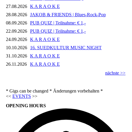
27.08.2026
K A R A O K E
28.08.2026
JAKOB & FRIENDS | Blues-Rock-Pop
08.09.2026
PUB QUIZ | Teilnahme: € 1,-
22.09.2026
PUB QUIZ | Teilnahme: € 1,-
24.09.2026
K A R A O K E
10.10.2026
16. SUEDKULTUR MUSIC NIGHT
31.10.2026
K A R A O K E
26.11.2026
K A R A O K E
nächste >>
* Gigs can be changed * Änderungen vorbehalten *
<<
EVENTS
>>
OPENING HOURS