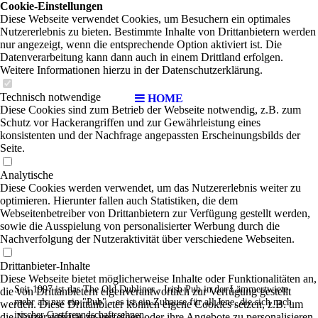
Cookie-Einstellungen
Diese Webseite verwendet Cookies, um Besuchern ein optimales
Nutzererlebnis zu bieten. Bestimmte Inhalte von Drittanbietern werden
nur angezeigt, wenn die entsprechende Option aktiviert ist. Die
Datenverarbeitung kann dann auch in einem Drittland erfolgen.
Weitere Informationen hierzu in der Datenschutzerklärung.
Technisch notwendige
HOME
Diese Cookies sind zum Betrieb der Webseite notwendig, z.B. zum
Schutz vor Hackerangriffen und zur Gewährleistung eines
konsistenten und der Nachfrage angepassten Erscheinungsbilds der
Seite.
Analytische
Diese Cookies werden verwendet, um das Nutzererlebnis weiter zu
optimieren. Hierunter fallen auch Statistiken, die dem
Webseitenbetreiber von Drittanbietern zur Verfügung gestellt werden,
sowie die Ausspielung von personalisierter Werbung durch die
Nachverfolgung der Nutzeraktivität über verschiedene Webseiten.
Drittanbieter-Inhalte
Diese Webseite bietet möglicherweise Inhalte oder Funktionalitäten an,
Seit 1997 ist das The Old Dubliner - Irish Pub in der Lämmertwiete
die von Drittanbietern eigenverantwortlich zur Verfügung gestellt
mehr als nur ein "Pub" - es ist ein Zuhause für all Jene, die sich nach
werden. Diese Drittanbieter können eigene Cookies setzen, z.B. um
irischer Gastfreundschaft sehnen.
die Nutzeraktivität zu verfolgen oder ihre Angebote zu personalisieren