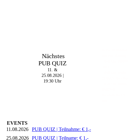
Im The Old Dubliner -
Nächstes
Irish Pub - Hamburg
PUB QUIZ
- 18:00 Uhr | DOORS
OPEN
11. &
- 19:00 Uhr | MARK
25.08.2026 |
CURRAN | Rock-Pop
19:30 Uhr
- 21:30 Uhr | MIKEL
ONETWO |
Rockabilly-Rock 'n'
Roll
EVENTS
11.08.2026
PUB QUIZ | Teilnahme: € 1,-
25.08.2026
PUB QUIZ | Teilname: € 1,-