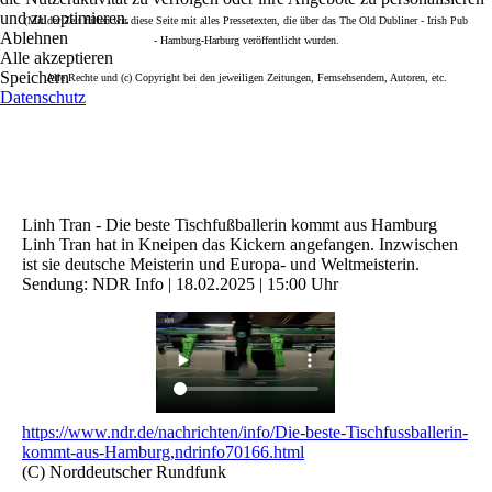
und zu optimieren.
(Mit der Zeit füllen wir diese Seite mit alles Pressetexten, die über das The Old Dubliner - Irish Pub
Ablehnen
- Hamburg-Harburg veröffentlicht wurden.
Alle akzeptieren
Speichern
Alle Rechte und (c) Copyright bei den jeweiligen Zeitungen, Fernsehsendern, Autoren, etc.
Datenschutz
Linh Tran - Die beste Tischfußballerin kommt aus Hamburg
Linh Tran hat in Kneipen das Kickern angefangen. Inzwischen
ist sie deutsche Meisterin und Europa- und Weltmeisterin.
Sendung: NDR Info | 18.02.2025 | 15:00 Uhr
https://www.ndr.de/nachrichten/info/Die-beste-Tischfussballerin-
kommt-aus-Hamburg,ndrinfo70166.html
(C) Norddeutscher Rundfunk