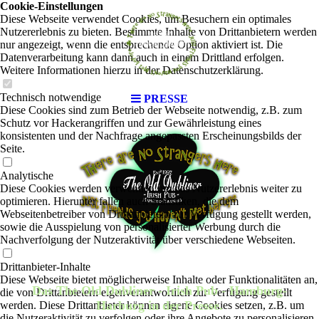
Cookie-Einstellungen
Diese Webseite verwendet Cookies, um Besuchern ein optimales
Nutzererlebnis zu bieten. Bestimmte Inhalte von Drittanbietern werden
nur angezeigt, wenn die entsprechende Option aktiviert ist. Die
Datenverarbeitung kann dann auch in einem Drittland erfolgen.
Weitere Informationen hierzu in der Datenschutzerklärung.
Technisch notwendige
PRESSE
Diese Cookies sind zum Betrieb der Webseite notwendig, z.B. zum
Schutz vor Hackerangriffen und zur Gewährleistung eines
konsistenten und der Nachfrage angepassten Erscheinungsbilds der
Seite.
Analytische
Diese Cookies werden verwendet, um das Nutzererlebnis weiter zu
optimieren. Hierunter fallen auch Statistiken, die dem
Webseitenbetreiber von Drittanbietern zur Verfügung gestellt werden,
sowie die Ausspielung von personalisierter Werbung durch die
Nachverfolgung der Nutzeraktivität über verschiedene Webseiten.
Drittanbieter-Inhalte
Diese Webseite bietet möglicherweise Inhalte oder Funktionalitäten an,
Das The Old Dubliner - Irish Pub - Hamburg-
die von Drittanbietern eigenverantwortlich zur Verfügung gestellt
Harburg in der Presse.
werden. Diese Drittanbieter können eigene Cookies setzen, z.B. um
die Nutzeraktivität zu verfolgen oder ihre Angebote zu personalisieren