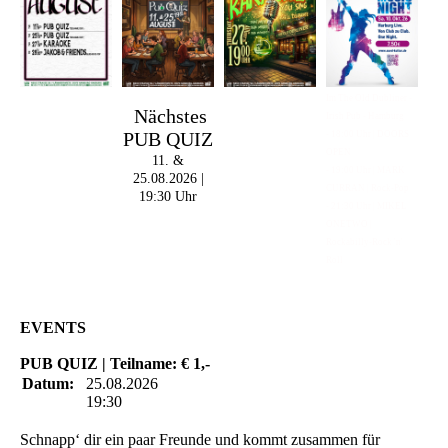
Im The Old Dubliner -
Nächstes
Irish Pub - Hamburg
PUB QUIZ
- 18:00 Uhr | DOORS
OPEN
11. &
- 19:00 Uhr | MARK
25.08.2026 |
CURRAN | Rock-Pop
19:30 Uhr
- 21:30 Uhr | MIKEL
ONETWO |
Rockabilly-Rock 'n'
Roll
EVENTS
PUB QUIZ | Teilname: € 1,-
Datum:
25.08.2026
19:30
Schnapp‘ dir ein paar Freunde und kommt zusammen für