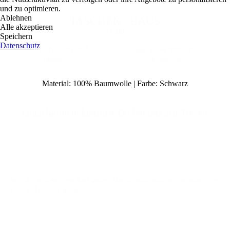
und zu optimieren.
Ablehnen
TASCHEN / BAGS
Alle akzeptieren
€8,00
Speichern
Datenschutz
Bag / Tasche "OVAL"
Bag / Tasche "CIRCLE"
verfügbar: 5x
verfügbar: 4x
Material: 100% Baumwolle | Farbe: Schwarz
Gut
scheine bekommst Du bei uns am Tresen
Ihr wollt uns neben dem Kauf unserer Merch-Artikel durch die Zeit helfen? Dies
könnt Ihr durch eine Spende.