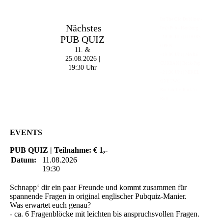
Im The Old Dubliner -
Nächstes
Irish Pub - Hamburg
PUB QUIZ
- 18:00 Uhr | DOORS
OPEN
11. &
- 19:00 Uhr | MARK
25.08.2026 |
CURRAN | Rock-Pop
19:30 Uhr
- 21:30 Uhr | MIKEL
ONETWO |
Rockabilly-Rock 'n'
Roll
EVENTS
PUB QUIZ | Teilnahme: € 1,-
Datum:
11.08.2026
19:30
Schnapp‘ dir ein paar Freunde und kommt zusammen für
spannende Fragen in original englischer Pubquiz-Manier.
Was erwartet euch genau?
- ca. 6 Fragenblöcke mit leichten bis anspruchsvollen Fragen.