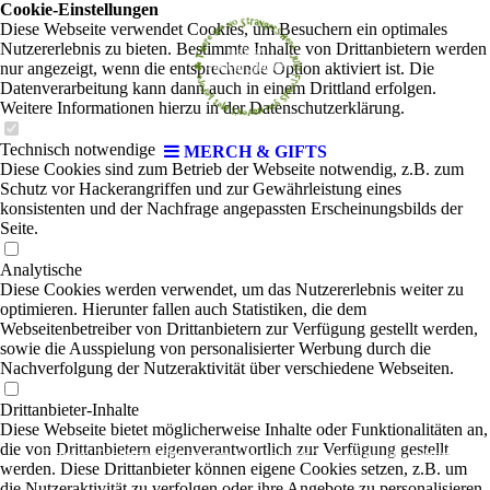
Cookie-Einstellungen
Diese Webseite verwendet Cookies, um Besuchern ein optimales
Nutzererlebnis zu bieten. Bestimmte Inhalte von Drittanbietern werden
nur angezeigt, wenn die entsprechende Option aktiviert ist. Die
Datenverarbeitung kann dann auch in einem Drittland erfolgen.
Weitere Informationen hierzu in der Datenschutzerklärung.
Technisch notwendige
MERCH & GIFTS
Diese Cookies sind zum Betrieb der Webseite notwendig, z.B. zum
Schutz vor Hackerangriffen und zur Gewährleistung eines
konsistenten und der Nachfrage angepassten Erscheinungsbilds der
Seite.
Analytische
Diese Cookies werden verwendet, um das Nutzererlebnis weiter zu
optimieren. Hierunter fallen auch Statistiken, die dem
Webseitenbetreiber von Drittanbietern zur Verfügung gestellt werden,
sowie die Ausspielung von personalisierter Werbung durch die
Nachverfolgung der Nutzeraktivität über verschiedene Webseiten.
Drittanbieter-Inhalte
Diese Webseite bietet möglicherweise Inhalte oder Funktionalitäten an,
die von Drittanbietern eigenverantwortlich zur Verfügung gestellt
Unsere Taschen gibt es nun bei uns am Tresen zu erwerben
werden. Diese Drittanbieter können eigene Cookies setzen, z.B. um
die Nutzeraktivität zu verfolgen oder ihre Angebote zu personalisieren