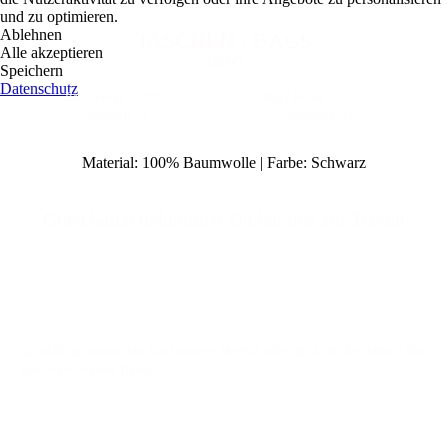
und zu optimieren.
Ablehnen
TASCHEN / BAGS
Alle akzeptieren
€8,00
Speichern
Datenschutz
Bag / Tasche "OVAL"
Bag / Tasche "CIRCLE"
verfügbar: 5x
verfügbar: 4x
Material: 100% Baumwolle | Farbe: Schwarz
Gut
scheine bekommst Du bei uns am Tresen
Ihr wollt uns neben dem Kauf unserer Merch-Artikel durch die Zeit helfen? Dies
könnt Ihr durch eine Spende.