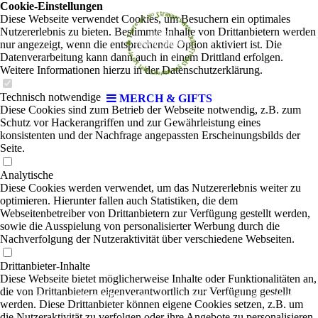
Cookie-Einstellungen
Diese Webseite verwendet Cookies, um Besuchern ein optimales
Nutzererlebnis zu bieten. Bestimmte Inhalte von Drittanbietern werden
nur angezeigt, wenn die entsprechende Option aktiviert ist. Die
Datenverarbeitung kann dann auch in einem Drittland erfolgen.
Weitere Informationen hierzu in der Datenschutzerklärung.
Technisch notwendige
MERCH & GIFTS
Diese Cookies sind zum Betrieb der Webseite notwendig, z.B. zum
Schutz vor Hackerangriffen und zur Gewährleistung eines
konsistenten und der Nachfrage angepassten Erscheinungsbilds der
Seite.
Analytische
Diese Cookies werden verwendet, um das Nutzererlebnis weiter zu
optimieren. Hierunter fallen auch Statistiken, die dem
Webseitenbetreiber von Drittanbietern zur Verfügung gestellt werden,
sowie die Ausspielung von personalisierter Werbung durch die
Nachverfolgung der Nutzeraktivität über verschiedene Webseiten.
Drittanbieter-Inhalte
Diese Webseite bietet möglicherweise Inhalte oder Funktionalitäten an,
die von Drittanbietern eigenverantwortlich zur Verfügung gestellt
Unsere Taschen gibt es nun bei uns am Tresen zu erwerben
werden. Diese Drittanbieter können eigene Cookies setzen, z.B. um
die Nutzeraktivität zu verfolgen oder ihre Angebote zu personalisieren