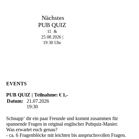
Im The Old Dubliner -
Nächstes
Irish Pub - Hamburg
PUB QUIZ
- 18:00 Uhr | DOORS
OPEN
11. &
- 19:00 Uhr | MARK
25.08.2026 |
CURRAN | Rock-Pop
19:30 Uhr
- 21:30 Uhr | MIKEL
ONETWO |
Rockabilly-Rock 'n'
Roll
EVENTS
PUB QUIZ | Teilnahme: € 1,-
Datum:
21.07.2026
19:30
Schnapp‘ dir ein paar Freunde und kommt zusammen für
spannende Fragen in original englischer Pubquiz-Manier.
Was erwartet euch genau?
- ca. 6 Fragenblöcke mit leichten bis anspruchsvollen Fragen.