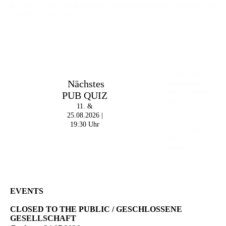
Ihr wollt uns neben dem Kauf unserer Merch-Artikel durch die Zeit helfen? Dies
könnt Ihr durch eine Spende.
Im The Old Dubliner -
Nächstes
Irish Pub - Hamburg
PUB QUIZ
- 18:00 Uhr | DOORS
OPEN
11. &
- 19:00 Uhr | MARK
25.08.2026 |
CURRAN | Rock-Pop
19:30 Uhr
- 21:30 Uhr | MIKEL
ONETWO |
Rockabilly-Rock 'n'
Roll
EVENTS
CLOSED TO THE PUBLIC / GESCHLOSSENE
GESELLSCHAFT