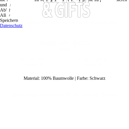
und zu optimieren.
Ablehnen
Alle akzeptieren
Speichern
Unsere Taschen gibt es nun bei uns am Tresen zu erwerben
Datenschutz
TASCHEN / BAGS
€8,00
Bag / Tasche "OVAL"
Bag / Tasche "CIRCLE"
verfügbar: 5x
verfügbar: 4x
Material: 100% Baumwolle | Farbe: Schwarz
Gut
scheine bekommst Du bei uns am Tresen