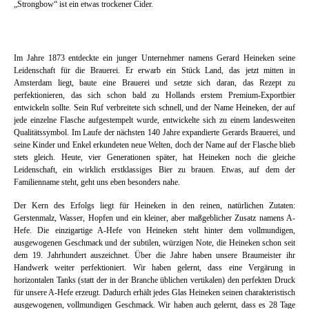
„Strongbow“ ist ein etwas trockener Cider.
Im Jahre 1873 entdeckte ein junger Unternehmer namens Gerard Heineken seine
Leidenschaft für die Brauerei. Er erwarb ein Stück Land, das jetzt mitten in
Amsterdam liegt, baute eine Brauerei und setzte sich daran, das Rezept zu
perfektionieren, das sich schon bald zu Hollands erstem Premium-Exportbier
entwickeln sollte. Sein Ruf verbreitete sich schnell, und der Name Heineken, der auf
jede einzelne Flasche aufgestempelt wurde, entwickelte sich zu einem landesweiten
Qualitätssymbol. Im Laufe der nächsten 140 Jahre expandierte Gerards Brauerei, und
seine Kinder und Enkel erkundeten neue Welten, doch der Name auf der Flasche blieb
stets gleich. Heute, vier Generationen später, hat Heineken noch die gleiche
Leidenschaft, ein wirklich erstklassiges Bier zu brauen. Etwas, auf dem der
Familienname steht, geht uns eben besonders nahe.
Der Kern des Erfolgs liegt für Heineken in den reinen, natürlichen Zutaten:
Gerstenmalz, Wasser, Hopfen und ein kleiner, aber maßgeblicher Zusatz namens A-
Hefe. Die einzigartige A-Hefe von Heineken steht hinter dem vollmundigen,
ausgewogenen Geschmack und der subtilen, würzigen Note, die Heineken schon seit
dem 19. Jahrhundert auszeichnet. Über die Jahre haben unsere Braumeister ihr
Handwerk weiter perfektioniert. Wir haben gelernt, dass eine Vergärung in
horizontalen Tanks (statt der in der Branche üblichen vertikalen) den perfekten Druck
für unsere A-Hefe erzeugt. Dadurch erhält jedes Glas Heineken seinen charakteristisch
ausgewogenen, vollmundigen Geschmack. Wir haben auch gelernt, dass es 28 Tage