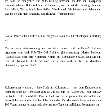
am Sand, in Neugraben und Wilhelmsburg betreiben, an dem ihr unverpackte
Produkte erhaltet. Bei uns könnt ihr Einkaufen, was ihr wirklich benötigt: Nudeln,
Reis, Müsli, Nüsse, Schokolade, Seifen, Waschmittel, Zahnbürsten und vieles mehr.
Was ihr bei uns nicht bekommt, sind (Einweg-) Verpackungen!
Fast 50 Bands aller Facetten des Musikgenres traten an elf Festivaltagen in Harburg
auf.
Mal auf dem Schwarzenberg, mal vor dem Rathaus, mal im Hafen! Und mal
organsiert vom Irish Pub The Old Dubliner (Lämmertwiete), Marias Ballroom
(Lasallestraße) oder dem Kulturcafé Komm du (Buxtehuder Straße). Und alle eint
eines: der Kampf für die Live-Musik! Und so lautet auch der Titel der Marathon-
Open-Airs „Fight for Live!"
Kultursommer Hamburg | Eine Stadt im Kulturrausch – mit dem Kultursommer
Hamburg feiert die Hansestadt vom 15. Juli bis zum 16. August 2021 den Neustart
der Kultur. Unter dem Motto „Play out loud“ wird in der ganzen Stadt die Vielfalt und
Lebendigkeit der Kultur erlebbar. Über alle sieben Bezirke verteilt findet mit mehr als
100 Veranstaltungsformaten teils über mehrere Tage ein vielfältiges Programm statt –