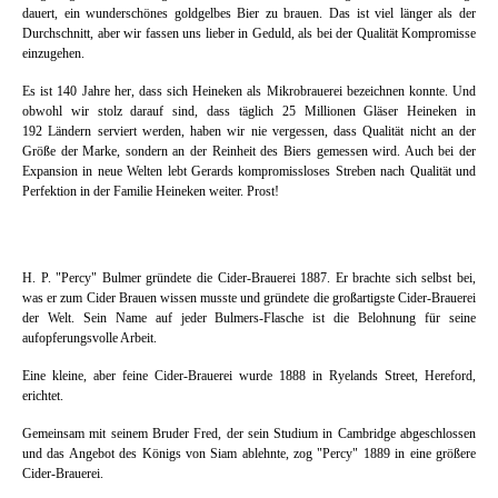
dauert, ein wunderschönes goldgelbes Bier zu brauen. Das ist viel länger als der
Durchschnitt, aber wir fassen uns lieber in Geduld, als bei der Qualität Kompromisse
einzugehen.
Es ist 140 Jahre her, dass sich Heineken als Mikrobrauerei bezeichnen konnte. Und
obwohl wir stolz darauf sind, dass täglich 25 Millionen Gläser Heineken in
192 Ländern serviert werden, haben wir nie vergessen, dass Qualität nicht an der
Größe der Marke, sondern an der Reinheit des Biers gemessen wird. Auch bei der
Expansion in neue Welten lebt Gerards kompromissloses Streben nach Qualität und
Perfektion in der Familie Heineken weiter. Prost!
H. P. "Percy" Bulmer gründete die Cider-Brauerei 1887. Er brachte sich selbst bei,
was er zum Cider Brauen wissen musste und gründete die großartigste Cider-Brauerei
der Welt. Sein Name auf jeder Bulmers-Flasche ist die Belohnung für seine
aufopferungsvolle Arbeit.
Eine kleine, aber feine Cider-Brauerei wurde 1888 in Ryelands Street, Hereford,
erichtet.
Gemeinsam mit seinem Bruder Fred, der sein Studium in Cambridge abgeschlossen
und das Angebot des Königs von Siam ablehnte, zog "Percy" 1889 in eine größere
Cider-Brauerei.