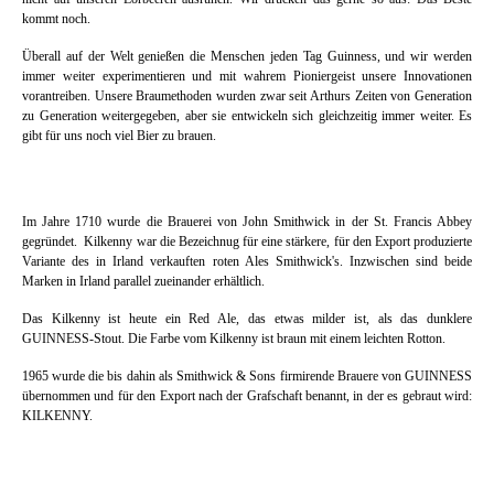
kommt noch.
Überall auf der Welt genießen die Menschen jeden Tag Guinness, und wir werden
immer weiter experimentieren und mit wahrem Pioniergeist unsere Innovationen
vorantreiben. Unsere Braumethoden wurden zwar seit Arthurs Zeiten von Generation
zu Generation weitergegeben, aber sie entwickeln sich gleichzeitig immer weiter. Es
gibt für uns noch viel Bier zu brauen.
Im Jahre 1710 wurde die Brauerei von John Smithwick in der St. Francis Abbey
gegründet. Kilkenny war die Bezeichnug für eine stärkere, für den Export produzierte
Variante des in Irland verkauften roten Ales Smithwick's. Inzwischen sind beide
Marken in Irland parallel zueinander erhältlich.
Das Kilkenny ist heute ein Red Ale, das etwas milder ist, als das dunklere
GUINNESS-Stout. Die Farbe vom Kilkenny ist braun mit einem leichten Rotton.
1965 wurde die bis dahin als Smithwick & Sons firmirende Brauere von GUINNESS
übernommen und für den Export nach der Grafschaft benannt, in der es gebraut wird:
KILKENNY.