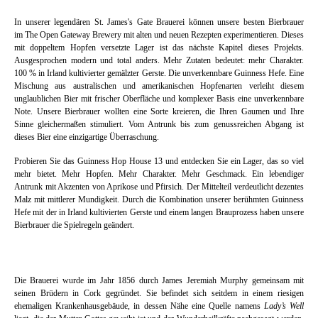
In unserer legendären St. James's Gate Brauerei können unsere besten Bierbrauer
im The Open Gateway Brewery mit alten und neuen Rezepten experimentieren. Dieses
mit doppeltem Hopfen versetzte Lager ist das nächste Kapitel dieses Projekts.
Ausgesprochen modern und total anders. Mehr Zutaten bedeutet: mehr Charakter.
100 % in Irland kultivierter gemälzter Gerste. Die unverkennbare Guinness Hefe. Eine
Mischung aus australischen und amerikanischen Hopfenarten verleiht diesem
unglaublichen Bier mit frischer Oberfläche und komplexer Basis eine unverkennbare
Note. Unsere Bierbrauer wollten eine Sorte kreieren, die Ihren Gaumen und Ihre
Sinne gleichermaßen stimuliert. Vom Antrunk bis zum genussreichen Abgang ist
dieses Bier eine einzigartige Überraschung.
Probieren Sie das Guinness Hop House 13 und entdecken Sie ein Lager, das so viel
mehr bietet. Mehr Hopfen. Mehr Charakter. Mehr Geschmack. Ein lebendiger
Antrunk mit Akzenten von Aprikose und Pfirsich. Der Mittelteil verdeutlicht dezentes
Malz mit mittlerer Mundigkeit. Durch die Kombination unserer berühmten Guinness
Hefe mit der in Irland kultivierten Gerste und einem langen Brauprozess haben unsere
Bierbrauer die Spielregeln geändert.
Die Brauerei wurde im Jahr 1856 durch James Jeremiah Murphy gemeinsam mit
seinen Brüdern in Cork gegründet. Sie befindet sich seitdem in einem riesigen
ehemaligen Krankenhausgebäude, in dessen Nähe eine Quelle namens
Lady’s Well