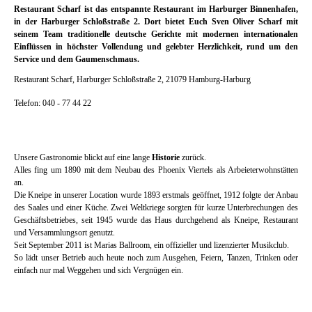
Restaurant Scharf ist das entspannte Restaurant im Harburger Binnenhafen,
in der Harburger Schloßstraße 2. Dort bietet Euch Sven Oliver Scharf mit
seinem Team traditionelle deutsche Gerichte mit modernen internationalen
Einflüssen in höchster Vollendung und gelebter Herzlichkeit, rund um den
Service und dem Gaumenschmaus.
Restaurant Scharf, Harburger Schloßstraße 2, 21079 Hamburg-Harburg
Telefon: 040 - 77 44 22
Unsere Gastronomie blickt auf eine lange
Historie
zurück.
Alles fing um 1890 mit dem Neubau des Phoenix Viertels als Arbeieterwohnstätten
an.
Die Kneipe in unserer Location wurde 1893 erstmals geöffnet, 1912 folgte der Anbau
des Saales und einer Küche. Zwei Weltkriege sorgten für kurze Unterbrechungen des
Geschäftsbetriebes, seit 1945 wurde das Haus durchgehend als Kneipe, Restaurant
und Versammlungsort genutzt.
Seit September 2011 ist Marias Ballroom, ein offizieller und lizenzierter Musikclub.
So lädt unser Betrieb auch heute noch zum Ausgehen, Feiern, Tanzen, Trinken oder
einfach nur mal Weggehen und sich Vergnügen ein.