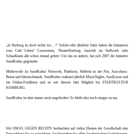
Und das Beste: Durch die unterschiedlichen Programme und Szenen unserer
Mitglieder werden alle Genres von Avantgarde bis Mainstream vertreten.
Denn jeder
Club bietet sein Bestes – für alle!
„In Harburg ist doch nichts los …!“ Solche oder ähnliche Sätze haben die Initiatoren
vom Café Leben! Consortium, TheaterHarburg, Jazzclub im Stellwerk oder
SchauRaum alle schon einmal gehört. Um das zu ändern, hat sich 2007 die Initiative
SuedKultur gegründet.
Mittlerweile ist SuedKultur Netzwerk, Plattform, Helferin in der Not, Ausschuss-
Beirat und Ideenschmiede. SuedKultur realisiert jährlich MusicNights, SuedLesen und
ein Online-Feuilleton und ist seit diesem Jahr Mitglied bei STADTKULTUR
HAMBURG.
SuedKultur ist aber immer noch ungefördert. Es bleibt also noch einiges zu tun.
Wir OMAS GEGEN RECHTS beobachten auf vielen Ebenen der Gesellschaft eine
Entwicklung hin zu autoritärem, faschistoidem bis offen faschistischem Gedankengut.