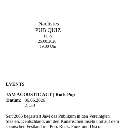
Im The Old Dubliner -
Nächstes
Irish Pub - Hamburg
PUB QUIZ
- 18:00 Uhr | DOORS
OPEN
11. &
- 19:00 Uhr | MARK
25.08.2026 |
CURRAN | Rock-Pop
19:30 Uhr
- 21:30 Uhr | MIKEL
ONETWO |
Rockabilly-Rock 'n'
Roll
EVENTS
JAM ACOUSTIC ACT | Rock-Pop
Datum:
06.06.2026
21:30
Seit 2005 begeistert JaM das Publikum in den Vereinigten
Staaten, Deutschland, auf den Kanarischen Inseln und auf dem
spanischen Festland mit Pop, Rock, Funk und Disco.