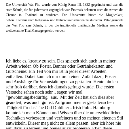
Die Universität Wat Pho wurde von König Rama III. 1832 gegründet und war die
erste Schule, die für jedermann zugänglich war. Erstmals bekamen auch die Armen die
Chance in Thailand zu studieren. Die Universität bietet die Möglichkeit,
neben Literatur auch Religions- und Naturwissenschaften zu studieren. 1962 gründete
das Wat Pho eine Schule, in der die traditionelle thailändische Medizin sowie die
weltbekannte Thai Massage gelehrt werden.
Ich liebe es, kreativ zu sein. Das spiegelt sich auch in meiner
Arbeit wieder. Ob Poster, Banner oder Getränkekarten und
Gutscheine: Ein Teil von mir ist in jeder dieser Arbeiten
enthalten. Dabei kam ich nur durch einen Zufall dazu, Poster
und Aushänge für Veranstaltungen zu gestalten. Heute bin ich
sehr froh darüber, dass ich damals gefragt wurde. Die ersten
Versuche sahen noch sehr... sagen wir mal
"gewöhnungsbedürftig" aus. Mit der Zeit hat sich dies aber
geändert, was auch gut ist. Aufgrund meiner gestalterischen
Tätigkeit für das The Old Dubliner - Irish Pub - Hamburg
konnte ich mein Können und Wissen über die unterschiedlichen
Techniken verbessern und verfeinern und so meinen eigenen Stil
entwickeln. Dieser mag nicht zu allem passen, aber ich höre nie
auf, dazu zu lernen und Neues auszuprobieren. Eben diese