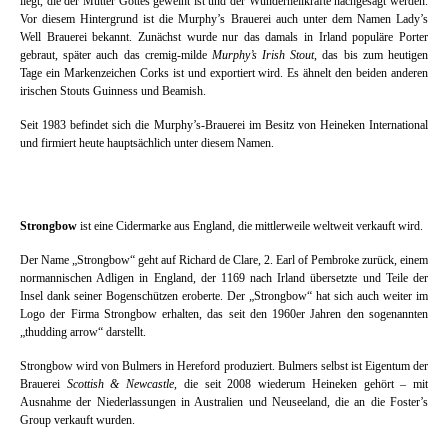
liegt, die der Mutter Gottes geweiht ist und der Wunderheilkräfte nachgesagt werden.
Vor diesem Hintergrund ist die Murphy’s Brauerei auch unter dem Namen Lady’s
Well Brauerei bekannt. Zunächst wurde nur das damals in Irland populäre Porter
gebraut, später auch das cremig-milde
Murphy’s Irish Stout
, das bis zum heutigen
Tage ein Markenzeichen Corks ist und exportiert wird. Es ähnelt den beiden anderen
irischen Stouts Guinness und Beamish.
Seit 1983 befindet sich die Murphy’s-Brauerei im Besitz von Heineken International
und firmiert heute hauptsächlich unter diesem Namen.
Strongbow
ist eine Cidermarke aus England, die mittlerweile weltweit verkauft wird.
Der Name „Strongbow“ geht auf Richard de Clare, 2. Earl of Pembroke zurück, einem
normannischen Adligen in England, der 1169 nach Irland übersetzte und Teile der
Insel dank seiner Bogenschützen eroberte. Der „Strongbow“ hat sich auch weiter im
Logo der Firma Strongbow erhalten, das seit den 1960er Jahren den sogenannten
„thudding arrow“ darstellt.
Strongbow wird von Bulmers in Hereford produziert. Bulmers selbst ist Eigentum der
Brauerei
Scottish & Newcastle
, die seit 2008 wiederum Heineken gehört – mit
Ausnahme der Niederlassungen in Australien und Neuseeland, die an die Foster’s
Group verkauft wurden.