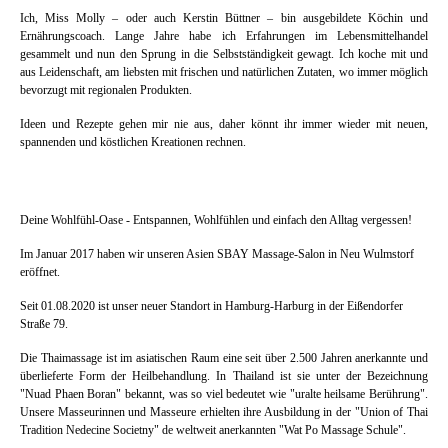
Ich, Miss Molly – oder auch Kerstin Büttner – bin ausgebildete Köchin und
Ernährungscoach. Lange Jahre habe ich Erfahrungen im Lebensmittelhandel
gesammelt und nun den Sprung in die Selbstständigkeit gewagt. Ich koche mit und
aus Leidenschaft, am liebsten mit frischen und natürlichen Zutaten, wo immer möglich
bevorzugt mit regionalen Produkten.
Ideen und Rezepte gehen mir nie aus, daher könnt ihr immer wieder mit neuen,
spannenden und köstlichen Kreationen rechnen.
Deine Wohlfühl-Oase - Entspannen, Wohlfühlen und einfach den Alltag vergessen!
Im Januar 2017 haben wir unseren Asien SBAY Massage-Salon in Neu Wulmstorf
eröffnet.
Seit 01.08.2020 ist unser neuer Standort in Hamburg-Harburg in der Eißendorfer
Straße 79.
Die Thaimassage ist im asiatischen Raum eine seit über 2.500 Jahren anerkannte und
überlieferte Form der Heilbehandlung. In Thailand ist sie unter der Bezeichnung
"Nuad Phaen Boran" bekannt, was so viel bedeutet wie "uralte heilsame Berührung".
Unsere Masseurinnen und Masseure erhielten ihre Ausbildung in der "Union of Thai
Tradition Nedecine Societny" de weltweit anerkannten "Wat Po Massage Schule".