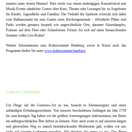
zumeist unter freiem Himmel. Dies reicht von einem mehrtägigen Kunstfestival und
Musik-Events sämtlicher Genres über Kino, Theater oder Lesungen bis zu Angeboten
für Kinder, Jugendliche und Familien. Die Vielzahl der Spielorte erstreckt sich dabei
vom Rathausmarkt bis zum Garten einer Kirchengemeinde – öffentliche Plätze und
Parks werden genauso bespielt wie ungewöhnliche Orte, darunter Alsterdampfer,
Pontons auf dem Fleet oder Schaufenster. Freuen Sie sich auf einen berauschenden
Sommer voller Live-Kultur!
Weitere Informationen zum Kultursommer Hamburg sowie in Kürze auch das
Programm finden Sie unter
www.kultursommer.hamburg
.
Unsere Getränke
Um Dinge auf die Guinness-Art zu tun, braucht es Abenteuergeist und einen
unbändigen Erfindungsreichtum. Von unseren bescheidenen Anfängen im Jahr 1759
bis zum heutigen Tag haben wir die größten Anstrengungen unternommen, um Ihnen
ein außergewöhnliches Bier liefern zu können. Aber auch wenn es auf unserem langen
und glorreichen Weg so manch beeindruckenden Meilenstein gab, wollen wir uns
nicht auf unseren Lorbeeren ausruhen. Wir drücken das gerne so aus: Das Beste