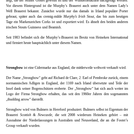
liegt, die der Mutter Gottes geweiht ist und der Wunderheilkräfte nachgesagt werden.
Vor diesem Hintergrund ist die Murphy’s Brauerei auch unter dem Namen Lady’s
Well Brauerei bekannt. Zunächst wurde nur das damals in Irland populäre Porter
gebraut, später auch das cremig-milde
Murphy’s Irish Stout
, das bis zum heutigen
Tage ein Markenzeichen Corks ist und exportiert wird. Es ähnelt den beiden anderen
irischen Stouts Guinness und Beamish.
Seit 1983 befindet sich die Murphy’s-Brauerei im Besitz von Heineken International
und firmiert heute hauptsächlich unter diesem Namen.
Strongbow
ist eine Cidermarke aus England, die mittlerweile weltweit verkauft wird.
Der Name „Strongbow“ geht auf Richard de Clare, 2. Earl of Pembroke zurück, einem
normannischen Adligen in England, der 1169 nach Irland übersetzte und Teile der
Insel dank seiner Bogenschützen eroberte. Der „Strongbow“ hat sich auch weiter im
Logo der Firma Strongbow erhalten, das seit den 1960er Jahren den sogenannten
„thudding arrow“ darstellt.
Strongbow wird von Bulmers in Hereford produziert. Bulmers selbst ist Eigentum der
Brauerei
Scottish & Newcastle
, die seit 2008 wiederum Heineken gehört – mit
Ausnahme der Niederlassungen in Australien und Neuseeland, die an die Foster’s
Group verkauft wurden.