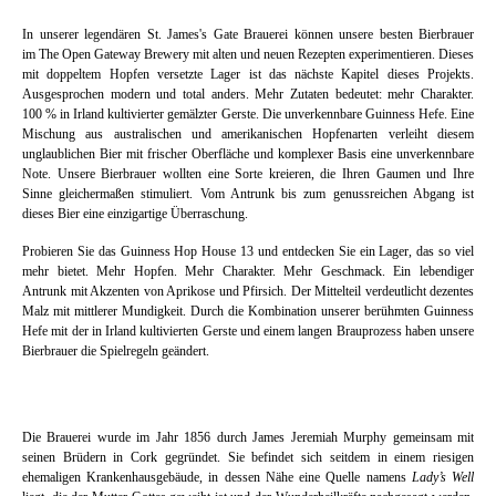
In unserer legendären St. James's Gate Brauerei können unsere besten Bierbrauer
im The Open Gateway Brewery mit alten und neuen Rezepten experimentieren. Dieses
mit doppeltem Hopfen versetzte Lager ist das nächste Kapitel dieses Projekts.
Ausgesprochen modern und total anders. Mehr Zutaten bedeutet: mehr Charakter.
100 % in Irland kultivierter gemälzter Gerste. Die unverkennbare Guinness Hefe. Eine
Mischung aus australischen und amerikanischen Hopfenarten verleiht diesem
unglaublichen Bier mit frischer Oberfläche und komplexer Basis eine unverkennbare
Note. Unsere Bierbrauer wollten eine Sorte kreieren, die Ihren Gaumen und Ihre
Sinne gleichermaßen stimuliert. Vom Antrunk bis zum genussreichen Abgang ist
dieses Bier eine einzigartige Überraschung.
Probieren Sie das Guinness Hop House 13 und entdecken Sie ein Lager, das so viel
mehr bietet. Mehr Hopfen. Mehr Charakter. Mehr Geschmack. Ein lebendiger
Antrunk mit Akzenten von Aprikose und Pfirsich. Der Mittelteil verdeutlicht dezentes
Malz mit mittlerer Mundigkeit. Durch die Kombination unserer berühmten Guinness
Hefe mit der in Irland kultivierten Gerste und einem langen Brauprozess haben unsere
Bierbrauer die Spielregeln geändert.
Die Brauerei wurde im Jahr 1856 durch James Jeremiah Murphy gemeinsam mit
seinen Brüdern in Cork gegründet. Sie befindet sich seitdem in einem riesigen
ehemaligen Krankenhausgebäude, in dessen Nähe eine Quelle namens
Lady’s Well