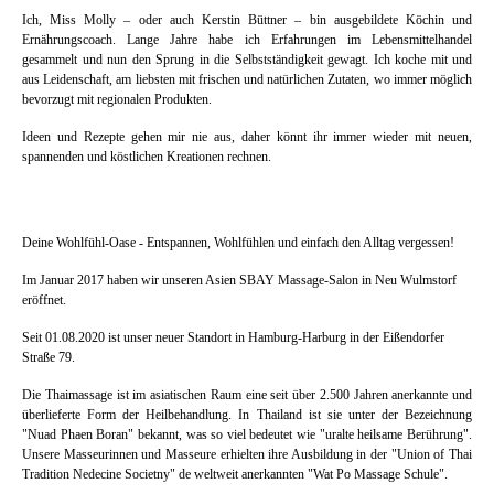
Ich, Miss Molly – oder auch Kerstin Büttner – bin ausgebildete Köchin und
Ernährungscoach. Lange Jahre habe ich Erfahrungen im Lebensmittelhandel
gesammelt und nun den Sprung in die Selbstständigkeit gewagt. Ich koche mit und
aus Leidenschaft, am liebsten mit frischen und natürlichen Zutaten, wo immer möglich
bevorzugt mit regionalen Produkten.
Ideen und Rezepte gehen mir nie aus, daher könnt ihr immer wieder mit neuen,
spannenden und köstlichen Kreationen rechnen.
Deine Wohlfühl-Oase - Entspannen, Wohlfühlen und einfach den Alltag vergessen!
Im Januar 2017 haben wir unseren Asien SBAY Massage-Salon in Neu Wulmstorf
eröffnet.
Seit 01.08.2020 ist unser neuer Standort in Hamburg-Harburg in der Eißendorfer
Straße 79.
Die Thaimassage ist im asiatischen Raum eine seit über 2.500 Jahren anerkannte und
überlieferte Form der Heilbehandlung. In Thailand ist sie unter der Bezeichnung
"Nuad Phaen Boran" bekannt, was so viel bedeutet wie "uralte heilsame Berührung".
Unsere Masseurinnen und Masseure erhielten ihre Ausbildung in der "Union of Thai
Tradition Nedecine Societny" de weltweit anerkannten "Wat Po Massage Schule".