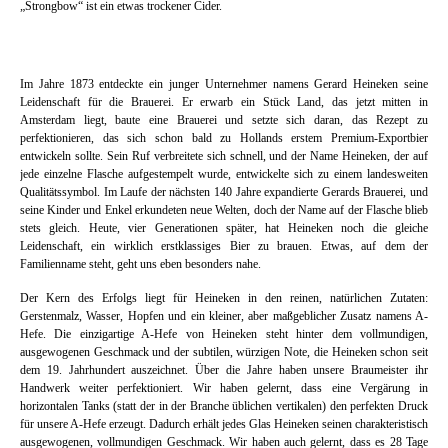
„Strongbow“ ist ein etwas trockener Cider.
Im Jahre 1873 entdeckte ein junger Unternehmer namens Gerard Heineken seine
Leidenschaft für die Brauerei. Er erwarb ein Stück Land, das jetzt mitten in
Amsterdam liegt, baute eine Brauerei und setzte sich daran, das Rezept zu
perfektionieren, das sich schon bald zu Hollands erstem Premium-Exportbier
entwickeln sollte. Sein Ruf verbreitete sich schnell, und der Name Heineken, der auf
jede einzelne Flasche aufgestempelt wurde, entwickelte sich zu einem landesweiten
Qualitätssymbol. Im Laufe der nächsten 140 Jahre expandierte Gerards Brauerei, und
seine Kinder und Enkel erkundeten neue Welten, doch der Name auf der Flasche blieb
stets gleich. Heute, vier Generationen später, hat Heineken noch die gleiche
Leidenschaft, ein wirklich erstklassiges Bier zu brauen. Etwas, auf dem der
Familienname steht, geht uns eben besonders nahe.
Der Kern des Erfolgs liegt für Heineken in den reinen, natürlichen Zutaten:
Gerstenmalz, Wasser, Hopfen und ein kleiner, aber maßgeblicher Zusatz namens A-
Hefe. Die einzigartige A-Hefe von Heineken steht hinter dem vollmundigen,
ausgewogenen Geschmack und der subtilen, würzigen Note, die Heineken schon seit
dem 19. Jahrhundert auszeichnet. Über die Jahre haben unsere Braumeister ihr
Handwerk weiter perfektioniert. Wir haben gelernt, dass eine Vergärung in
horizontalen Tanks (statt der in der Branche üblichen vertikalen) den perfekten Druck
für unsere A-Hefe erzeugt. Dadurch erhält jedes Glas Heineken seinen charakteristisch
ausgewogenen, vollmundigen Geschmack. Wir haben auch gelernt, dass es 28 Tage