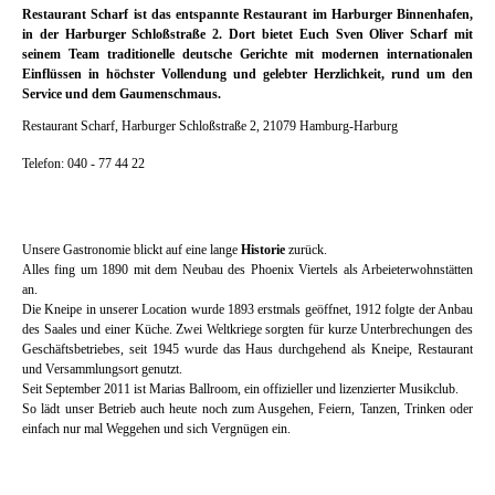
Restaurant Scharf ist das entspannte Restaurant im Harburger Binnenhafen,
in der Harburger Schloßstraße 2. Dort bietet Euch Sven Oliver Scharf mit
seinem Team traditionelle deutsche Gerichte mit modernen internationalen
Einflüssen in höchster Vollendung und gelebter Herzlichkeit, rund um den
Service und dem Gaumenschmaus.
Restaurant Scharf, Harburger Schloßstraße 2, 21079 Hamburg-Harburg
Telefon: 040 - 77 44 22
Unsere Gastronomie blickt auf eine lange
Historie
zurück.
Alles fing um 1890 mit dem Neubau des Phoenix Viertels als Arbeieterwohnstätten
an.
Die Kneipe in unserer Location wurde 1893 erstmals geöffnet, 1912 folgte der Anbau
des Saales und einer Küche. Zwei Weltkriege sorgten für kurze Unterbrechungen des
Geschäftsbetriebes, seit 1945 wurde das Haus durchgehend als Kneipe, Restaurant
und Versammlungsort genutzt.
Seit September 2011 ist Marias Ballroom, ein offizieller und lizenzierter Musikclub.
So lädt unser Betrieb auch heute noch zum Ausgehen, Feiern, Tanzen, Trinken oder
einfach nur mal Weggehen und sich Vergnügen ein.