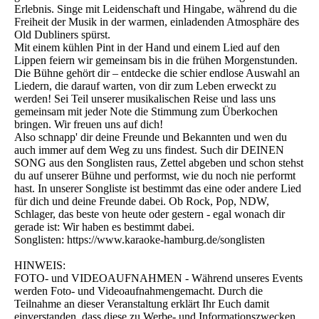
Erlebnis. Singe mit Leidenschaft und Hingabe, während du die
Freiheit der Musik in der warmen, einladenden Atmosphäre des
Old Dubliners spürst.
Mit einem kühlen Pint in der Hand und einem Lied auf den
Lippen feiern wir gemeinsam bis in die frühen Morgenstunden.
Die Bühne gehört dir – entdecke die schier endlose Auswahl an
Liedern, die darauf warten, von dir zum Leben erweckt zu
werden! Sei Teil unserer musikalischen Reise und lass uns
gemeinsam mit jeder Note die Stimmung zum Überkochen
bringen. Wir freuen uns auf dich!
Also schnapp' dir deine Freunde und Bekannten und wen du
auch immer auf dem Weg zu uns findest. Such dir DEINEN
SONG aus den Songlisten raus, Zettel abgeben und schon stehst
du auf unserer Bühne und performst, wie du noch nie performt
hast. In unserer Songliste ist bestimmt das eine oder andere Lied
für dich und deine Freunde dabei. Ob Rock, Pop, NDW,
Schlager, das beste von heute oder gestern - egal wonach dir
gerade ist: Wir haben es bestimmt dabei.
Songlisten: https://www.karaoke-hamburg.de/songlisten
HINWEIS:
FOTO- und VIDEOAUFNAHMEN - Während unseres Events
werden Foto- und Videoaufnahmengemacht. Durch die
Teilnahme an dieser Veranstaltung erklärt Ihr Euch damit
einverstanden, dass diese zu Werbe- und Informationszwecken