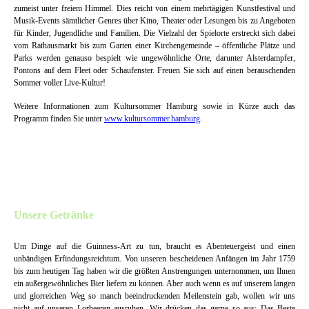
zumeist unter freiem Himmel. Dies reicht von einem mehrtägigen Kunstfestival und
Musik-Events sämtlicher Genres über Kino, Theater oder Lesungen bis zu Angeboten
für Kinder, Jugendliche und Familien. Die Vielzahl der Spielorte erstreckt sich dabei
vom Rathausmarkt bis zum Garten einer Kirchengemeinde – öffentliche Plätze und
Parks werden genauso bespielt wie ungewöhnliche Orte, darunter Alsterdampfer,
Pontons auf dem Fleet oder Schaufenster. Freuen Sie sich auf einen berauschenden
Sommer voller Live-Kultur!
Weitere Informationen zum Kultursommer Hamburg sowie in Kürze auch das
Programm finden Sie unter
www.kultursommer.hamburg
.
Unsere Getränke
Um Dinge auf die Guinness-Art zu tun, braucht es Abenteuergeist und einen
unbändigen Erfindungsreichtum. Von unseren bescheidenen Anfängen im Jahr 1759
bis zum heutigen Tag haben wir die größten Anstrengungen unternommen, um Ihnen
ein außergewöhnliches Bier liefern zu können. Aber auch wenn es auf unserem langen
und glorreichen Weg so manch beeindruckenden Meilenstein gab, wollen wir uns
nicht auf unseren Lorbeeren ausruhen. Wir drücken das gerne so aus: Das Beste