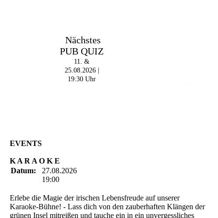
Im The Old Dubliner -
Nächstes
Irish Pub - Hamburg
PUB QUIZ
- 18:00 Uhr | DOORS
OPEN
11. &
- 19:00 Uhr | MARK
25.08.2026 |
CURRAN | Rock-Pop
19:30 Uhr
- 21:30 Uhr | MIKEL
ONETWO |
Rockabilly-Rock 'n'
Roll
EVENTS
K A R A O K E
Datum:
27.08.2026
19:00
Erlebe die Magie der irischen Lebensfreude auf unserer
Karaoke-Bühne! - Lass dich von den zauberhaften Klängen der
grünen Insel mitreißen und tauche ein in ein unvergessliches