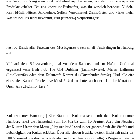
am Sand, in Neugraben und Wilhelmsburg betreiben, an dem ihr unverpackte
Produkte erhaltet. Bei uns könnt ihr Einkaufen, was ihr wirklich benötigt: Nudeln,
Reis, Müsli, Nüsse, Schokolade, Seifen, Waschmittel, Zahnbürsten und vieles mehr.
Was ihr bei uns nicht bekommt, sind (Einweg-) Verpackungen!
Fast 50 Bands aller Facetten des Musikgenres traten an elf Festivaltagen in Harburg
auf.
Mal auf dem Schwarzenberg, mal vor dem Rathaus, mal im Hafen! Und mal
organsiert vom Irish Pub The Old Dubliner (Lämmertwiete), Marias Ballroom
(Lasallestraße) oder dem Kulturcafé Komm du (Buxtehuder Straße). Und alle eint
eines: der Kampf für die Live-Musik! Und so lautet auch der Titel der Marathon-
Open-Airs „Fight for Live!"
Kultursommer Hamburg | Eine Stadt im Kulturrausch – mit dem Kultursommer
Hamburg feiert die Hansestadt vom 15. Juli bis zum 16. August 2021 den Neustart
der Kultur. Unter dem Motto „Play out loud“ wird in der ganzen Stadt die Vielfalt und
Lebendigkeit der Kultur erlebbar. Über alle sieben Bezirke verteilt findet mit mehr als
100 Veranstaltungsformaten teils über mehrere Tage ein vielfältiges Programm statt –