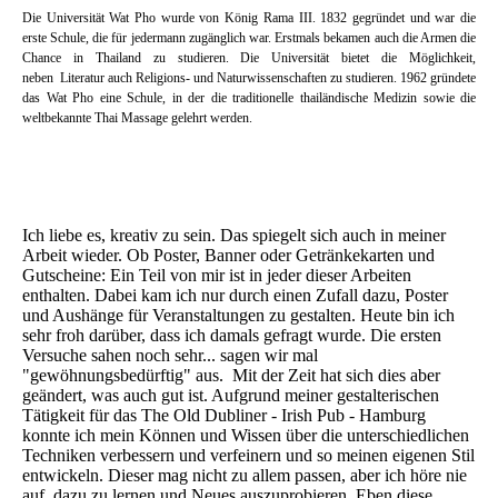
Die Universität Wat Pho wurde von König Rama III. 1832 gegründet und war die
erste Schule, die für jedermann zugänglich war. Erstmals bekamen auch die Armen die
Chance in Thailand zu studieren. Die Universität bietet die Möglichkeit,
neben Literatur auch Religions- und Naturwissenschaften zu studieren. 1962 gründete
das Wat Pho eine Schule, in der die traditionelle thailändische Medizin sowie die
weltbekannte Thai Massage gelehrt werden.
Ich liebe es, kreativ zu sein. Das spiegelt sich auch in meiner
Arbeit wieder. Ob Poster, Banner oder Getränkekarten und
Gutscheine: Ein Teil von mir ist in jeder dieser Arbeiten
enthalten. Dabei kam ich nur durch einen Zufall dazu, Poster
und Aushänge für Veranstaltungen zu gestalten. Heute bin ich
sehr froh darüber, dass ich damals gefragt wurde. Die ersten
Versuche sahen noch sehr... sagen wir mal
"gewöhnungsbedürftig" aus. Mit der Zeit hat sich dies aber
geändert, was auch gut ist. Aufgrund meiner gestalterischen
Tätigkeit für das The Old Dubliner - Irish Pub - Hamburg
konnte ich mein Können und Wissen über die unterschiedlichen
Techniken verbessern und verfeinern und so meinen eigenen Stil
entwickeln. Dieser mag nicht zu allem passen, aber ich höre nie
auf, dazu zu lernen und Neues auszuprobieren. Eben diese