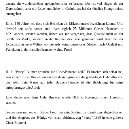
dauert, ein wunderschönes goldgelbes Bier zu brauen. Das ist viel länger als der
Durchschnitt, aber wir fassen uns lieber in Geduld, als bei der Qualität Kompromisse
einzugehen.
Es ist 140 Jahre her, dass sich Heineken als Mikrobrauerei bezeichnen konnte. Und
obwohl wir stolz darauf sind, dass täglich 25 Millionen Gläser Heineken in
192 Ländern serviert werden, haben wir nie vergessen, dass Qualität nicht an der
Größe der Marke, sondern an der Reinheit des Biers gemessen wird. Auch bei der
Expansion in neue Welten lebt Gerards kompromissloses Streben nach Qualität und
Perfektion in der Familie Heineken weiter. Prost!
H. P. "Percy" Bulmer gründete die Cider-Brauerei 1887. Er brachte sich selbst bei,
was er zum Cider Brauen wissen musste und gründete die großartigste Cider-Brauerei
der Welt. Sein Name auf jeder Bulmers-Flasche ist die Belohnung für seine
aufopferungsvolle Arbeit.
Eine kleine, aber feine Cider-Brauerei wurde 1888 in Ryelands Street, Hereford,
erichtet.
Gemeinsam mit seinem Bruder Fred, der sein Studium in Cambridge abgeschlossen
und das Angebot des Königs von Siam ablehnte, zog "Percy" 1889 in eine größere
Cider-Brauerei.