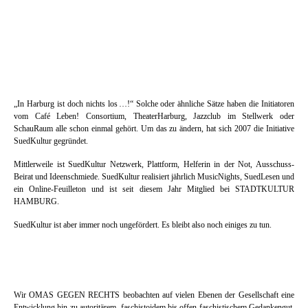
Und das Beste: Durch die unterschiedlichen Programme und Szenen unserer
Mitglieder werden alle Genres von Avantgarde bis Mainstream vertreten.
Denn jeder
Club bietet sein Bestes – für alle!
„In Harburg ist doch nichts los …!“ Solche oder ähnliche Sätze haben die Initiatoren
vom Café Leben! Consortium, TheaterHarburg, Jazzclub im Stellwerk oder
SchauRaum alle schon einmal gehört. Um das zu ändern, hat sich 2007 die Initiative
SuedKultur gegründet.
Mittlerweile ist SuedKultur Netzwerk, Plattform, Helferin in der Not, Ausschuss-
Beirat und Ideenschmiede. SuedKultur realisiert jährlich MusicNights, SuedLesen und
ein Online-Feuilleton und ist seit diesem Jahr Mitglied bei STADTKULTUR
HAMBURG.
SuedKultur ist aber immer noch ungefördert. Es bleibt also noch einiges zu tun.
Wir OMAS GEGEN RECHTS beobachten auf vielen Ebenen der Gesellschaft eine
Entwicklung hin zu autoritärem, faschistoidem bis offen faschistischem Gedankengut.