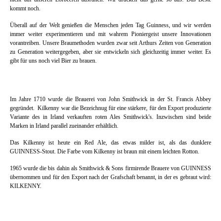
kommt noch.
Überall auf der Welt genießen die Menschen jeden Tag Guinness, und wir werden
immer weiter experimentieren und mit wahrem Pioniergeist unsere Innovationen
vorantreiben. Unsere Braumethoden wurden zwar seit Arthurs Zeiten von Generation
zu Generation weitergegeben, aber sie entwickeln sich gleichzeitig immer weiter. Es
gibt für uns noch viel Bier zu brauen.
Im Jahre 1710 wurde die Brauerei von John Smithwick in der St. Francis Abbey
gegründet. Kilkenny war die Bezeichnug für eine stärkere, für den Export produzierte
Variante des in Irland verkauften roten Ales Smithwick's. Inzwischen sind beide
Marken in Irland parallel zueinander erhältlich.
Das Kilkenny ist heute ein Red Ale, das etwas milder ist, als das dunklere
GUINNESS-Stout. Die Farbe vom Kilkenny ist braun mit einem leichten Rotton.
1965 wurde die bis dahin als Smithwick & Sons firmirende Brauere von GUINNESS
übernommen und für den Export nach der Grafschaft benannt, in der es gebraut wird:
KILKENNY.