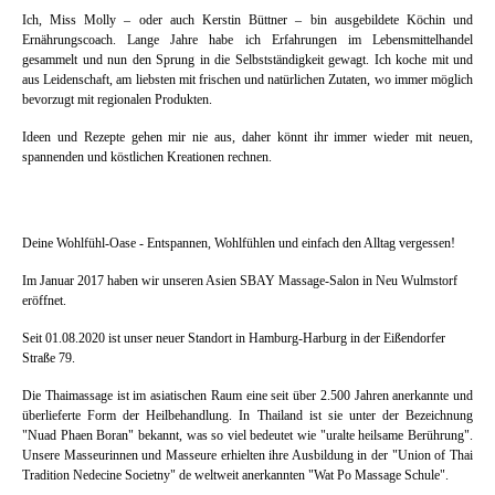
Ich, Miss Molly – oder auch Kerstin Büttner – bin ausgebildete Köchin und
Ernährungscoach. Lange Jahre habe ich Erfahrungen im Lebensmittelhandel
gesammelt und nun den Sprung in die Selbstständigkeit gewagt. Ich koche mit und
aus Leidenschaft, am liebsten mit frischen und natürlichen Zutaten, wo immer möglich
bevorzugt mit regionalen Produkten.
Ideen und Rezepte gehen mir nie aus, daher könnt ihr immer wieder mit neuen,
spannenden und köstlichen Kreationen rechnen.
Deine Wohlfühl-Oase - Entspannen, Wohlfühlen und einfach den Alltag vergessen!
Im Januar 2017 haben wir unseren Asien SBAY Massage-Salon in Neu Wulmstorf
eröffnet.
Seit 01.08.2020 ist unser neuer Standort in Hamburg-Harburg in der Eißendorfer
Straße 79.
Die Thaimassage ist im asiatischen Raum eine seit über 2.500 Jahren anerkannte und
überlieferte Form der Heilbehandlung. In Thailand ist sie unter der Bezeichnung
"Nuad Phaen Boran" bekannt, was so viel bedeutet wie "uralte heilsame Berührung".
Unsere Masseurinnen und Masseure erhielten ihre Ausbildung in der "Union of Thai
Tradition Nedecine Societny" de weltweit anerkannten "Wat Po Massage Schule".