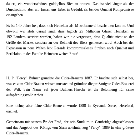
dauert, ein wunderschönes goldgelbes Bier zu brauen. Das ist viel länger als der
Durchschnitt, aber wir fassen uns lieber in Geduld, als bei der Qualität Kompromisse
einzugehen.
Es ist 140 Jahre her, dass sich Heineken als Mikrobrauerei bezeichnen konnte. Und
obwohl wir stolz darauf sind, dass täglich 25 Millionen Gläser Heineken in
192 Ländern serviert werden, haben wir nie vergessen, dass Qualität nicht an der
Größe der Marke, sondern an der Reinheit des Biers gemessen wird. Auch bei der
Expansion in neue Welten lebt Gerards kompromissloses Streben nach Qualität und
Perfektion in der Familie Heineken weiter. Prost!
H. P. "Percy" Bulmer gründete die Cider-Brauerei 1887. Er brachte sich selbst bei,
was er zum Cider Brauen wissen musste und gründete die großartigste Cider-Brauerei
der Welt. Sein Name auf jeder Bulmers-Flasche ist die Belohnung für seine
aufopferungsvolle Arbeit.
Eine kleine, aber feine Cider-Brauerei wurde 1888 in Ryelands Street, Hereford,
erichtet.
Gemeinsam mit seinem Bruder Fred, der sein Studium in Cambridge abgeschlossen
und das Angebot des Königs von Siam ablehnte, zog "Percy" 1889 in eine größere
Cider-Brauerei.