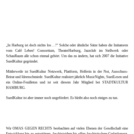
Und das Beste: Durch die unterschiedlichen Programme und Szenen unserer
Mitglieder werden alle Genres von Avantgarde bis Mainstream vertreten.
Denn jeder
Club bietet sein Bestes – für alle!
„In Harburg ist doch nichts los …!“ Solche oder ähnliche Sätze haben die Initiatoren
vom Café Leben! Consortium, TheaterHarburg, Jazzclub im Stellwerk oder
SchauRaum alle schon einmal gehört. Um das zu ändern, hat sich 2007 die Initiative
SuedKultur gegründet.
Mittlerweile ist SuedKultur Netzwerk, Plattform, Helferin in der Not, Ausschuss-
Beirat und Ideenschmiede. SuedKultur realisiert jährlich MusicNights, SuedLesen und
ein Online-Feuilleton und ist seit diesem Jahr Mitglied bei STADTKULTUR
HAMBURG.
SuedKultur ist aber immer noch ungefördert. Es bleibt also noch einiges zu tun.
Wir OMAS GEGEN RECHTS beobachten auf vielen Ebenen der Gesellschaft eine
Entwicklung hin zu autoritärem, faschistoidem bis offen faschistischem Gedankengut.