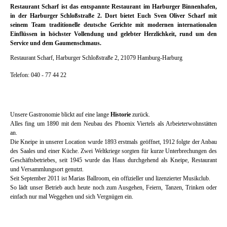
Restaurant Scharf ist das entspannte Restaurant im Harburger Binnenhafen,
in der Harburger Schloßstraße 2. Dort bietet Euch Sven Oliver Scharf mit
seinem Team traditionelle deutsche Gerichte mit modernen internationalen
Einflüssen in höchster Vollendung und gelebter Herzlichkeit, rund um den
Service und dem Gaumenschmaus.
Restaurant Scharf, Harburger Schloßstraße 2, 21079 Hamburg-Harburg
Telefon: 040 - 77 44 22
Unsere Gastronomie blickt auf eine lange
Historie
zurück.
Alles fing um 1890 mit dem Neubau des Phoenix Viertels als Arbeieterwohnstätten
an.
Die Kneipe in unserer Location wurde 1893 erstmals geöffnet, 1912 folgte der Anbau
des Saales und einer Küche. Zwei Weltkriege sorgten für kurze Unterbrechungen des
Geschäftsbetriebes, seit 1945 wurde das Haus durchgehend als Kneipe, Restaurant
und Versammlungsort genutzt.
Seit September 2011 ist Marias Ballroom, ein offizieller und lizenzierter Musikclub.
So lädt unser Betrieb auch heute noch zum Ausgehen, Feiern, Tanzen, Trinken oder
einfach nur mal Weggehen und sich Vergnügen ein.