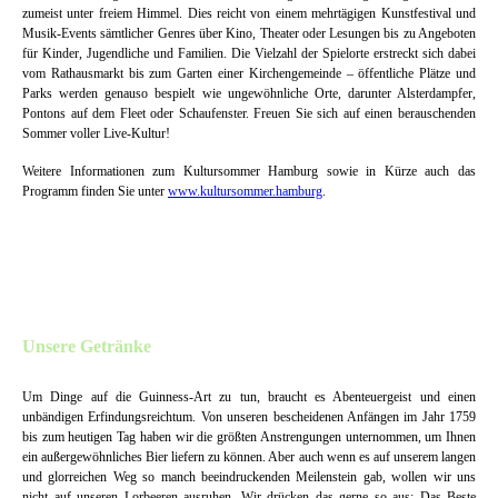
zumeist unter freiem Himmel. Dies reicht von einem mehrtägigen Kunstfestival und
Musik-Events sämtlicher Genres über Kino, Theater oder Lesungen bis zu Angeboten
für Kinder, Jugendliche und Familien. Die Vielzahl der Spielorte erstreckt sich dabei
vom Rathausmarkt bis zum Garten einer Kirchengemeinde – öffentliche Plätze und
Parks werden genauso bespielt wie ungewöhnliche Orte, darunter Alsterdampfer,
Pontons auf dem Fleet oder Schaufenster. Freuen Sie sich auf einen berauschenden
Sommer voller Live-Kultur!
Weitere Informationen zum Kultursommer Hamburg sowie in Kürze auch das
Programm finden Sie unter
www.kultursommer.hamburg
.
Unsere Getränke
Um Dinge auf die Guinness-Art zu tun, braucht es Abenteuergeist und einen
unbändigen Erfindungsreichtum. Von unseren bescheidenen Anfängen im Jahr 1759
bis zum heutigen Tag haben wir die größten Anstrengungen unternommen, um Ihnen
ein außergewöhnliches Bier liefern zu können. Aber auch wenn es auf unserem langen
und glorreichen Weg so manch beeindruckenden Meilenstein gab, wollen wir uns
nicht auf unseren Lorbeeren ausruhen. Wir drücken das gerne so aus: Das Beste