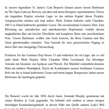
In unserer legendären St. James's Gate Brauerei können unsere besten Bierbrauer
im The Open Gateway Brewery mit alten und neuen Rezepten experimentieren. Dieses
mit doppeltem Hopfen versetzte Lager ist das nächste Kapitel dieses Projekts.
Ausgesprochen modern und total anders. Mehr Zutaten bedeutet: mehr Charakter.
100 % in Irland kultivierter gemälzter Gerste. Die unverkennbare Guinness Hefe. Eine
Mischung aus australischen und amerikanischen Hopfenarten verleiht diesem
unglaublichen Bier mit frischer Oberfläche und komplexer Basis eine unverkennbare
Note. Unsere Bierbrauer wollten eine Sorte kreieren, die Ihren Gaumen und Ihre
Sinne gleichermaßen stimuliert. Vom Antrunk bis zum genussreichen Abgang ist
dieses Bier eine einzigartige Überraschung.
Probieren Sie das Guinness Hop House 13 und entdecken Sie ein Lager, das so viel
mehr bietet. Mehr Hopfen. Mehr Charakter. Mehr Geschmack. Ein lebendiger
Antrunk mit Akzenten von Aprikose und Pfirsich. Der Mittelteil verdeutlicht dezentes
Malz mit mittlerer Mundigkeit. Durch die Kombination unserer berühmten Guinness
Hefe mit der in Irland kultivierten Gerste und einem langen Brauprozess haben unsere
Bierbrauer die Spielregeln geändert.
Die Brauerei wurde im Jahr 1856 durch James Jeremiah Murphy gemeinsam mit
seinen Brüdern in Cork gegründet. Sie befindet sich seitdem in einem riesigen
ehemaligen Krankenhausgebäude, in dessen Nähe eine Quelle namens
Lady’s Well