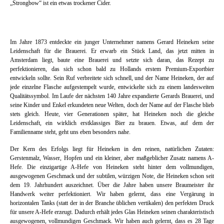
„Strongbow“ ist ein etwas trockener Cider.
Im Jahre 1873 entdeckte ein junger Unternehmer namens Gerard Heineken seine
Leidenschaft für die Brauerei. Er erwarb ein Stück Land, das jetzt mitten in
Amsterdam liegt, baute eine Brauerei und setzte sich daran, das Rezept zu
perfektionieren, das sich schon bald zu Hollands erstem Premium-Exportbier
entwickeln sollte. Sein Ruf verbreitete sich schnell, und der Name Heineken, der auf
jede einzelne Flasche aufgestempelt wurde, entwickelte sich zu einem landesweiten
Qualitätssymbol. Im Laufe der nächsten 140 Jahre expandierte Gerards Brauerei, und
seine Kinder und Enkel erkundeten neue Welten, doch der Name auf der Flasche blieb
stets gleich. Heute, vier Generationen später, hat Heineken noch die gleiche
Leidenschaft, ein wirklich erstklassiges Bier zu brauen. Etwas, auf dem der
Familienname steht, geht uns eben besonders nahe.
Der Kern des Erfolgs liegt für Heineken in den reinen, natürlichen Zutaten:
Gerstenmalz, Wasser, Hopfen und ein kleiner, aber maßgeblicher Zusatz namens A-
Hefe. Die einzigartige A-Hefe von Heineken steht hinter dem vollmundigen,
ausgewogenen Geschmack und der subtilen, würzigen Note, die Heineken schon seit
dem 19. Jahrhundert auszeichnet. Über die Jahre haben unsere Braumeister ihr
Handwerk weiter perfektioniert. Wir haben gelernt, dass eine Vergärung in
horizontalen Tanks (statt der in der Branche üblichen vertikalen) den perfekten Druck
für unsere A-Hefe erzeugt. Dadurch erhält jedes Glas Heineken seinen charakteristisch
ausgewogenen, vollmundigen Geschmack. Wir haben auch gelernt, dass es 28 Tage