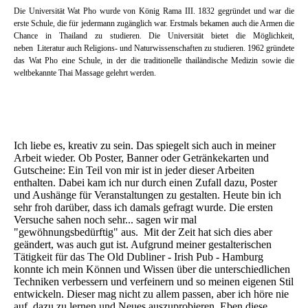
Die Universität Wat Pho wurde von König Rama III. 1832 gegründet und war die
erste Schule, die für jedermann zugänglich war. Erstmals bekamen auch die Armen die
Chance in Thailand zu studieren. Die Universität bietet die Möglichkeit,
neben Literatur auch Religions- und Naturwissenschaften zu studieren. 1962 gründete
das Wat Pho eine Schule, in der die traditionelle thailändische Medizin sowie die
weltbekannte Thai Massage gelehrt werden.
Ich liebe es, kreativ zu sein. Das spiegelt sich auch in meiner
Arbeit wieder. Ob Poster, Banner oder Getränkekarten und
Gutscheine: Ein Teil von mir ist in jeder dieser Arbeiten
enthalten. Dabei kam ich nur durch einen Zufall dazu, Poster
und Aushänge für Veranstaltungen zu gestalten. Heute bin ich
sehr froh darüber, dass ich damals gefragt wurde. Die ersten
Versuche sahen noch sehr... sagen wir mal
"gewöhnungsbedürftig" aus. Mit der Zeit hat sich dies aber
geändert, was auch gut ist. Aufgrund meiner gestalterischen
Tätigkeit für das The Old Dubliner - Irish Pub - Hamburg
konnte ich mein Können und Wissen über die unterschiedlichen
Techniken verbessern und verfeinern und so meinen eigenen Stil
entwickeln. Dieser mag nicht zu allem passen, aber ich höre nie
auf, dazu zu lernen und Neues auszuprobieren. Eben diese