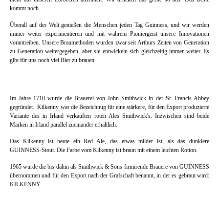
kommt noch.
Überall auf der Welt genießen die Menschen jeden Tag Guinness, und wir werden
immer weiter experimentieren und mit wahrem Pioniergeist unsere Innovationen
vorantreiben. Unsere Braumethoden wurden zwar seit Arthurs Zeiten von Generation
zu Generation weitergegeben, aber sie entwickeln sich gleichzeitig immer weiter. Es
gibt für uns noch viel Bier zu brauen.
Im Jahre 1710 wurde die Brauerei von John Smithwick in der St. Francis Abbey
gegründet. Kilkenny war die Bezeichnug für eine stärkere, für den Export produzierte
Variante des in Irland verkauften roten Ales Smithwick's. Inzwischen sind beide
Marken in Irland parallel zueinander erhältlich.
Das Kilkenny ist heute ein Red Ale, das etwas milder ist, als das dunklere
GUINNESS-Stout. Die Farbe vom Kilkenny ist braun mit einem leichten Rotton.
1965 wurde die bis dahin als Smithwick & Sons firmirende Brauere von GUINNESS
übernommen und für den Export nach der Grafschaft benannt, in der es gebraut wird:
KILKENNY.