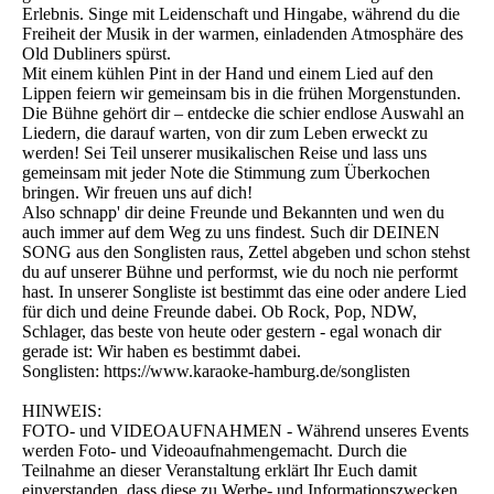
Erlebnis. Singe mit Leidenschaft und Hingabe, während du die
Freiheit der Musik in der warmen, einladenden Atmosphäre des
Old Dubliners spürst.
Mit einem kühlen Pint in der Hand und einem Lied auf den
Lippen feiern wir gemeinsam bis in die frühen Morgenstunden.
Die Bühne gehört dir – entdecke die schier endlose Auswahl an
Liedern, die darauf warten, von dir zum Leben erweckt zu
werden! Sei Teil unserer musikalischen Reise und lass uns
gemeinsam mit jeder Note die Stimmung zum Überkochen
bringen. Wir freuen uns auf dich!
Also schnapp' dir deine Freunde und Bekannten und wen du
auch immer auf dem Weg zu uns findest. Such dir DEINEN
SONG aus den Songlisten raus, Zettel abgeben und schon stehst
du auf unserer Bühne und performst, wie du noch nie performt
hast. In unserer Songliste ist bestimmt das eine oder andere Lied
für dich und deine Freunde dabei. Ob Rock, Pop, NDW,
Schlager, das beste von heute oder gestern - egal wonach dir
gerade ist: Wir haben es bestimmt dabei.
Songlisten: https://www.karaoke-hamburg.de/songlisten
HINWEIS:
FOTO- und VIDEOAUFNAHMEN - Während unseres Events
werden Foto- und Videoaufnahmengemacht. Durch die
Teilnahme an dieser Veranstaltung erklärt Ihr Euch damit
einverstanden, dass diese zu Werbe- und Informationszwecken