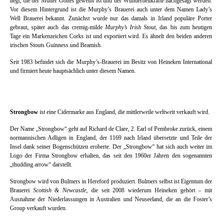
liegt, die der Mutter Gottes geweiht ist und der Wunderheilkräfte nachgesagt werden.
Vor diesem Hintergrund ist die Murphy’s Brauerei auch unter dem Namen Lady’s
Well Brauerei bekannt. Zunächst wurde nur das damals in Irland populäre Porter
gebraut, später auch das cremig-milde
Murphy’s Irish Stout
, das bis zum heutigen
Tage ein Markenzeichen Corks ist und exportiert wird. Es ähnelt den beiden anderen
irischen Stouts Guinness und Beamish.
Seit 1983 befindet sich die Murphy’s-Brauerei im Besitz von Heineken International
und firmiert heute hauptsächlich unter diesem Namen.
Strongbow
ist eine Cidermarke aus England, die mittlerweile weltweit verkauft wird.
Der Name „Strongbow“ geht auf Richard de Clare, 2. Earl of Pembroke zurück, einem
normannischen Adligen in England, der 1169 nach Irland übersetzte und Teile der
Insel dank seiner Bogenschützen eroberte. Der „Strongbow“ hat sich auch weiter im
Logo der Firma Strongbow erhalten, das seit den 1960er Jahren den sogenannten
„thudding arrow“ darstellt.
Strongbow wird von Bulmers in Hereford produziert. Bulmers selbst ist Eigentum der
Brauerei
Scottish & Newcastle
, die seit 2008 wiederum Heineken gehört – mit
Ausnahme der Niederlassungen in Australien und Neuseeland, die an die Foster’s
Group verkauft wurden.