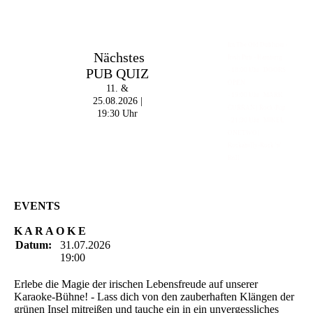
Im The Old Dubliner -
Nächstes
Irish Pub - Hamburg
PUB QUIZ
- 18:00 Uhr | DOORS
OPEN
11. &
- 19:00 Uhr | MARK
25.08.2026 |
CURRAN | Rock-Pop
19:30 Uhr
- 21:30 Uhr | MIKEL
ONETWO |
Rockabilly-Rock 'n'
Roll
EVENTS
K A R A O K E
Datum:
31.07.2026
19:00
Erlebe die Magie der irischen Lebensfreude auf unserer
Karaoke-Bühne! - Lass dich von den zauberhaften Klängen der
grünen Insel mitreißen und tauche ein in ein unvergessliches