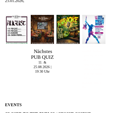
25.01.2026,
Im The Old Dubliner -
Nächstes
Irish Pub - Hamburg
PUB QUIZ
- 18:00 Uhr | DOORS
OPEN
11. &
- 19:00 Uhr | MARK
25.08.2026 |
CURRAN | Rock-Pop
19:30 Uhr
- 21:30 Uhr | MIKEL
ONETWO |
Rockabilly-Rock 'n'
Roll
EVENTS