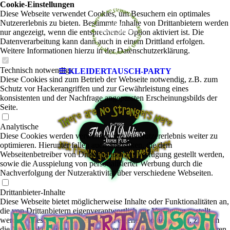
Cookie-Einstellungen
Diese Webseite verwendet Cookies, um Besuchern ein optimales
Nutzererlebnis zu bieten. Bestimmte Inhalte von Drittanbietern werden
nur angezeigt, wenn die entsprechende Option aktiviert ist. Die
Datenverarbeitung kann dann auch in einem Drittland erfolgen.
Weitere Informationen hierzu in der Datenschutzerklärung.
Technisch notwendige
KLEIDERTAUSCH-PARTY
Diese Cookies sind zum Betrieb der Webseite notwendig, z.B. zum
Schutz vor Hackerangriffen und zur Gewährleistung eines
konsistenten und der Nachfrage angepassten Erscheinungsbilds der
Seite.
Analytische
Diese Cookies werden verwendet, um das Nutzererlebnis weiter zu
optimieren. Hierunter fallen auch Statistiken, die dem
Webseitenbetreiber von Drittanbietern zur Verfügung gestellt werden,
sowie die Ausspielung von personalisierter Werbung durch die
Nachverfolgung der Nutzeraktivität über verschiedene Webseiten.
Drittanbieter-Inhalte
Diese Webseite bietet möglicherweise Inhalte oder Funktionalitäten an,
die von Drittanbietern eigenverantwortlich zur Verfügung gestellt
werden. Diese Drittanbieter können eigene Cookies setzen, z.B. um
die Nutzeraktivität zu verfolgen oder ihre Angebote zu personalisieren