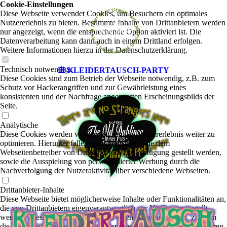
Cookie-Einstellungen
Diese Webseite verwendet Cookies, um Besuchern ein optimales
Nutzererlebnis zu bieten. Bestimmte Inhalte von Drittanbietern werden
nur angezeigt, wenn die entsprechende Option aktiviert ist. Die
Datenverarbeitung kann dann auch in einem Drittland erfolgen.
Weitere Informationen hierzu in der Datenschutzerklärung.
Technisch notwendige
KLEIDERTAUSCH-PARTY
Diese Cookies sind zum Betrieb der Webseite notwendig, z.B. zum
Schutz vor Hackerangriffen und zur Gewährleistung eines
konsistenten und der Nachfrage angepassten Erscheinungsbilds der
Seite.
Analytische
Diese Cookies werden verwendet, um das Nutzererlebnis weiter zu
optimieren. Hierunter fallen auch Statistiken, die dem
Webseitenbetreiber von Drittanbietern zur Verfügung gestellt werden,
sowie die Ausspielung von personalisierter Werbung durch die
Nachverfolgung der Nutzeraktivität über verschiedene Webseiten.
Drittanbieter-Inhalte
Diese Webseite bietet möglicherweise Inhalte oder Funktionalitäten an,
die von Drittanbietern eigenverantwortlich zur Verfügung gestellt
werden. Diese Drittanbieter können eigene Cookies setzen, z.B. um
die Nutzeraktivität zu verfolgen oder ihre Angebote zu personalisieren