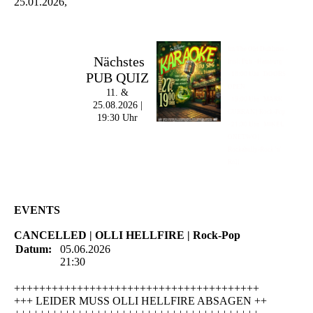
25.01.2026,
Im The Old Dubliner -
Nächstes
Irish Pub - Hamburg
PUB QUIZ
- 18:00 Uhr | DOORS
OPEN
11. &
- 19:00 Uhr | MARK
25.08.2026 |
CURRAN | Rock-Pop
19:30 Uhr
- 21:30 Uhr | MIKEL
ONETWO |
Rockabilly-Rock 'n'
Roll
EVENTS
CANCELLED | OLLI HELLFIRE | Rock-Pop
Datum:
05.06.2026
21:30
+++++++++++++++++++++++++++++++++++++++
+++ LEIDER MUSS OLLI HELLFIRE ABSAGEN ++