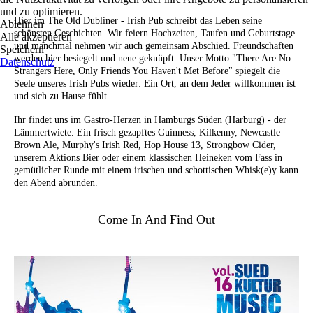
und zu optimieren.
Hier im The Old Dubliner - Irish Pub schreibt das Leben seine
Ablehnen
schönsten Geschichten. Wir feiern Hochzeiten, Taufen und Geburtstage
Alle akzeptieren
und manchmal nehmen wir auch gemeinsam Abschied. Freundschaften
Speichern
werden hier besiegelt und neue geknüpft. Unser Motto "There Are No
Datenschutz
Strangers Here, Only Friends You Haven't Met Before" spiegelt die
Seele unseres Irish Pubs wieder: Ein Ort, an dem Jeder willkommen ist
und sich zu Hause fühlt.
Ihr findet uns im Gastro-Herzen in Hamburgs Süden (Harburg) - der
Lämmertwiete. Ein frisch gezapftes Guinness, Kilkenny, Newcastle
Brown Ale, Murphy's Irish Red, Hop House 13, Strongbow Cider,
unserem Aktions Bier oder einem klassischen Heineken vom Fass in
gemütlicher Runde mit einem irischen und schottischen Whisk(e)y kann
den Abend abrunden.
Come In And Find Out