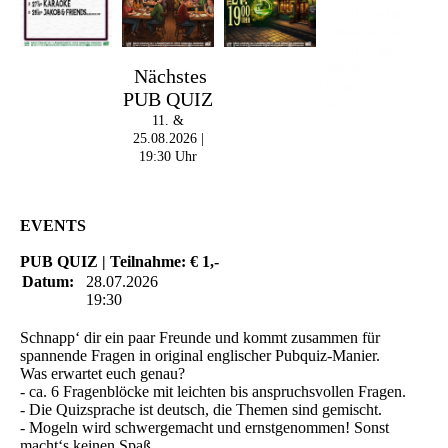
- 19:00 Uhr | MARK
CURRAN | Rock-Pop
- 21:30 Uhr | MIKEL
ONETWO |
Nächstes
Rockabilly-Rock 'n'
PUB QUIZ
Roll
11. &
25.08.2026 |
19:30 Uhr
EVENTS
PUB QUIZ | Teilnahme: € 1,-
Datum:
28.07.2026
19:30
Schnapp‘ dir ein paar Freunde und kommt zusammen für
spannende Fragen in original englischer Pubquiz-Manier.
Was erwartet euch genau?
- ca. 6 Fragenblöcke mit leichten bis anspruchsvollen Fragen.
- Die Quizsprache ist deutsch, die Themen sind gemischt.
- Mogeln wird schwergemacht und ernstgenommen! Sonst
macht‘s keinen Spaß.