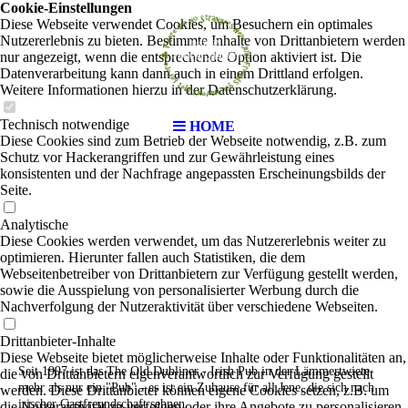
Cookie-Einstellungen
Diese Webseite verwendet Cookies, um Besuchern ein optimales
Nutzererlebnis zu bieten. Bestimmte Inhalte von Drittanbietern werden
nur angezeigt, wenn die entsprechende Option aktiviert ist. Die
Datenverarbeitung kann dann auch in einem Drittland erfolgen.
Weitere Informationen hierzu in der Datenschutzerklärung.
Technisch notwendige
HOME
Diese Cookies sind zum Betrieb der Webseite notwendig, z.B. zum
Schutz vor Hackerangriffen und zur Gewährleistung eines
konsistenten und der Nachfrage angepassten Erscheinungsbilds der
Seite.
Analytische
Diese Cookies werden verwendet, um das Nutzererlebnis weiter zu
optimieren. Hierunter fallen auch Statistiken, die dem
Webseitenbetreiber von Drittanbietern zur Verfügung gestellt werden,
sowie die Ausspielung von personalisierter Werbung durch die
Nachverfolgung der Nutzeraktivität über verschiedene Webseiten.
Drittanbieter-Inhalte
Diese Webseite bietet möglicherweise Inhalte oder Funktionalitäten an,
Seit 1997 ist das The Old Dubliner - Irish Pub in der Lämmertwiete
die von Drittanbietern eigenverantwortlich zur Verfügung gestellt
mehr als nur ein "Pub" - es ist ein Zuhause für all Jene, die sich nach
werden. Diese Drittanbieter können eigene Cookies setzen, z.B. um
irischer Gastfreundschaft sehnen.
die Nutzeraktivität zu verfolgen oder ihre Angebote zu personalisieren