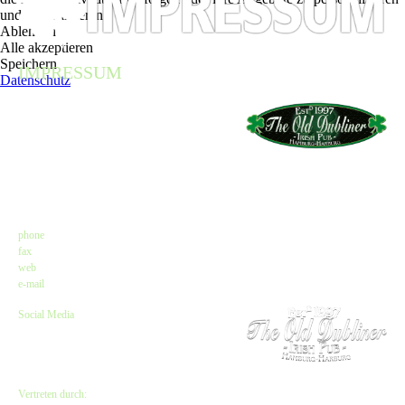
und zu optimieren.
Ablehnen
Alle akzeptieren
Speichern
IMPRESSUM
Datenschutz
Angaben gemäß $ 5 TMG
The Old Dubliner - Irish Pub – Hamburg
Kirsten Czeskleba-Huuck & Christina Lürken
GbR
Neue Straße 58 // Lämmertwiete
21073 Hamburg-Harburg
Kontakt
phone
: +49 (0) 40 77 11 04 45
fax
: +49 (0) 40 71 66 81 20
web
:
www.olddubliner.de
e-mail
: info@olddubliner.de
Social Media
www.facebook.com/olddubliner
www.twitter.com/Old_DublinerHH
www.instagram.com/olddubliner
Vertreten durch: