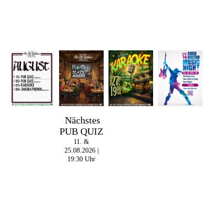
Im The Old Dubliner -
Nächstes
Irish Pub - Hamburg
PUB QUIZ
- 18:00 Uhr | DOORS
OPEN
11. &
- 19:00 Uhr | MARK
25.08.2026 |
CURRAN | Rock-Pop
19:30 Uhr
- 21:30 Uhr | MIKEL
ONETWO |
Rockabilly-Rock 'n'
Roll