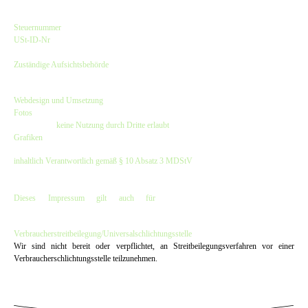
Kirsten Czeskleba-Huuck & Christina Lürken GbR
Steuernummer
: 47/632/00308
USt-ID-Nr
.: DE257797913
Finanzamt Hamburg-Harburg
Zuständige Aufsichtsbehörde
:
Bezirksamt Hamburg-Harburg - Verbraucherschutzamt
Webdesign und Umsetzung
:
dwARV-design
Fotos
: © Hinnerk Rümenapf, Besser im Blick und bei den Fotos angegebene
Fotografen -
keine Nutzung durch Dritte erlaubt
Grafiken
: © dwARV-design & The Old Dubliner - Irish Pub - Hamburg
inhaltlich Verantwortlich gemäß § 10 Absatz 3 MDStV
:
Kirsten Czeskleba-Huuck & Christina Lürken GbR
(Anschrift wie oben)
Dieses Impressum gilt auch für
www.facebook.com/OldDubliner
&
www.instagram.com/olddubliner
Verbraucher­streit­beilegung/Universal­schlichtungs­stelle
Wir sind nicht bereit oder verpflichtet, an Streitbeilegungsverfahren vor einer
Verbraucherschlichtungsstelle teilzunehmen.