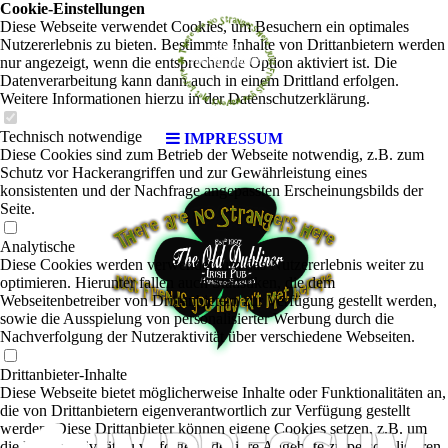
Cookie-Einstellungen
Diese Webseite verwendet Cookies, um Besuchern ein optimales
Nutzererlebnis zu bieten. Bestimmte Inhalte von Drittanbietern werden
nur angezeigt, wenn die entsprechende Option aktiviert ist. Die
Datenverarbeitung kann dann auch in einem Drittland erfolgen.
Weitere Informationen hierzu in der Datenschutzerklärung.
Technisch notwendige
IMPRESSUM
Diese Cookies sind zum Betrieb der Webseite notwendig, z.B. zum
Schutz vor Hackerangriffen und zur Gewährleistung eines
konsistenten und der Nachfrage angepassten Erscheinungsbilds der
Seite.
Analytische
Diese Cookies werden verwendet, um das Nutzererlebnis weiter zu
optimieren. Hierunter fallen auch Statistiken, die dem
Webseitenbetreiber von Drittanbietern zur Verfügung gestellt werden,
sowie die Ausspielung von personalisierter Werbung durch die
Nachverfolgung der Nutzeraktivität über verschiedene Webseiten.
Drittanbieter-Inhalte
Diese Webseite bietet möglicherweise Inhalte oder Funktionalitäten an,
die von Drittanbietern eigenverantwortlich zur Verfügung gestellt
werden. Diese Drittanbieter können eigene Cookies setzen, z.B. um
die Nutzeraktivität zu verfolgen oder ihre Angebote zu personalisieren