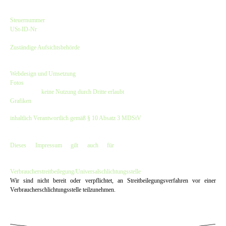
Kirsten Czeskleba-Huuck & Christina Lürken GbR
Steuernummer
: 47/632/00308
USt-ID-Nr
.: DE257797913
Finanzamt Hamburg-Harburg
Zuständige Aufsichtsbehörde
:
Bezirksamt Hamburg-Harburg - Verbraucherschutzamt
Webdesign und Umsetzung
:
dwARV-design
Fotos
: © Hinnerk Rümenapf, Besser im Blick und bei den Fotos angegebene
Fotografen -
keine Nutzung durch Dritte erlaubt
Grafiken
: © dwARV-design & The Old Dubliner - Irish Pub - Hamburg
inhaltlich Verantwortlich gemäß § 10 Absatz 3 MDStV
:
Kirsten Czeskleba-Huuck & Christina Lürken GbR
(Anschrift wie oben)
Dieses Impressum gilt auch für
www.facebook.com/OldDubliner
&
www.instagram.com/olddubliner
Verbraucher­streit­beilegung/Universal­schlichtungs­stelle
Wir sind nicht bereit oder verpflichtet, an Streitbeilegungsverfahren vor einer
Verbraucherschlichtungsstelle teilzunehmen.