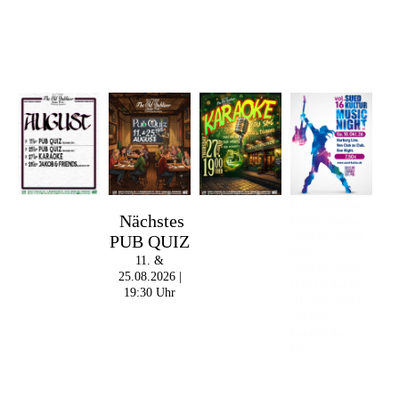
Im The Old Dubliner -
Nächstes
Irish Pub - Hamburg
PUB QUIZ
- 18:00 Uhr | DOORS
OPEN
11. &
- 19:00 Uhr | MARK
25.08.2026 |
CURRAN | Rock-Pop
19:30 Uhr
- 21:30 Uhr | MIKEL
ONETWO |
Rockabilly-Rock 'n'
Roll