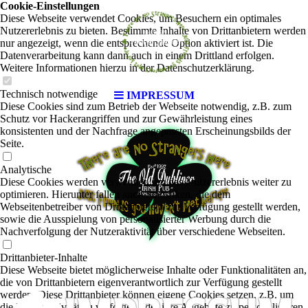
Cookie-Einstellungen
Diese Webseite verwendet Cookies, um Besuchern ein optimales
Nutzererlebnis zu bieten. Bestimmte Inhalte von Drittanbietern werden
nur angezeigt, wenn die entsprechende Option aktiviert ist. Die
Datenverarbeitung kann dann auch in einem Drittland erfolgen.
Weitere Informationen hierzu in der Datenschutzerklärung.
Technisch notwendige
IMPRESSUM
Diese Cookies sind zum Betrieb der Webseite notwendig, z.B. zum
Schutz vor Hackerangriffen und zur Gewährleistung eines
konsistenten und der Nachfrage angepassten Erscheinungsbilds der
Seite.
Analytische
Diese Cookies werden verwendet, um das Nutzererlebnis weiter zu
optimieren. Hierunter fallen auch Statistiken, die dem
Webseitenbetreiber von Drittanbietern zur Verfügung gestellt werden,
sowie die Ausspielung von personalisierter Werbung durch die
Nachverfolgung der Nutzeraktivität über verschiedene Webseiten.
Drittanbieter-Inhalte
Diese Webseite bietet möglicherweise Inhalte oder Funktionalitäten an,
die von Drittanbietern eigenverantwortlich zur Verfügung gestellt
werden. Diese Drittanbieter können eigene Cookies setzen, z.B. um
die Nutzeraktivität zu verfolgen oder ihre Angebote zu personalisieren