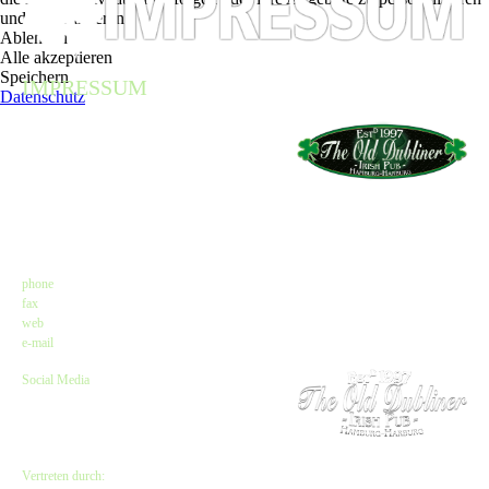
und zu optimieren.
Ablehnen
Alle akzeptieren
Speichern
IMPRESSUM
Datenschutz
Angaben gemäß $ 5 TMG
The Old Dubliner - Irish Pub – Hamburg
Kirsten Czeskleba-Huuck & Christina Lürken
GbR
Neue Straße 58 // Lämmertwiete
21073 Hamburg-Harburg
Kontakt
phone
: +49 (0) 40 77 11 04 45
fax
: +49 (0) 40 71 66 81 20
web
:
www.olddubliner.de
e-mail
: info@olddubliner.de
Social Media
www.facebook.com/olddubliner
www.twitter.com/Old_DublinerHH
www.instagram.com/olddubliner
Vertreten durch: