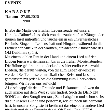
EVENTS
K A R A O K E
Datum:
27.08.2026
19:00
Erlebe die Magie der irischen Lebensfreude auf unserer
Karaoke-Bühne! - Lass dich von den zauberhaften Klängen der
grünen Insel mitreißen und tauche ein in ein unvergessliches
Erlebnis. Singe mit Leidenschaft und Hingabe, während du die
Freiheit der Musik in der warmen, einladenden Atmosphäre des
Old Dubliners spürst.
Mit einem kühlen Pint in der Hand und einem Lied auf den
Lippen feiern wir gemeinsam bis in die frühen Morgenstunden.
Die Bühne gehört dir – entdecke die schier endlose Auswahl an
Liedern, die darauf warten, von dir zum Leben erweckt zu
werden! Sei Teil unserer musikalischen Reise und lass uns
gemeinsam mit jeder Note die Stimmung zum Überkochen
bringen. Wir freuen uns auf dich!
Also schnapp' dir deine Freunde und Bekannten und wen du
auch immer auf dem Weg zu uns findest. Such dir DEINEN
SONG aus den Songlisten raus, Zettel abgeben und schon stehst
du auf unserer Bühne und performst, wie du noch nie performt
hast. In unserer Songliste ist bestimmt das eine oder andere Lied
für dich und deine Freunde dabei. Ob Rock, Pop, NDW,