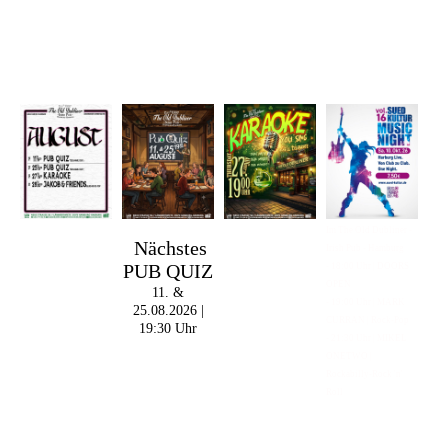
Im The Old Dubliner -
Nächstes
Irish Pub - Hamburg
PUB QUIZ
- 18:00 Uhr | DOORS
OPEN
11. &
- 19:00 Uhr | MARK
25.08.2026 |
CURRAN | Rock-Pop
19:30 Uhr
- 21:30 Uhr | MIKEL
ONETWO |
Rockabilly-Rock 'n'
Roll