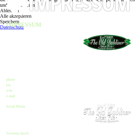
und zu optimieren.
Ablehnen
Alle akzeptieren
Speichern
IMPRESSUM
Datenschutz
Angaben gemäß $ 5 TMG
The Old Dubliner - Irish Pub – Hamburg
Kirsten Czeskleba-Huuck & Christina Lürken
GbR
Neue Straße 58 // Lämmertwiete
21073 Hamburg-Harburg
Kontakt
phone
: +49 (0) 40 77 11 04 45
fax
: +49 (0) 40 71 66 81 20
web
:
www.olddubliner.de
e-mail
: info@olddubliner.de
Social Media
www.facebook.com/olddubliner
www.twitter.com/Old_DublinerHH
www.instagram.com/olddubliner
Vertreten durch: