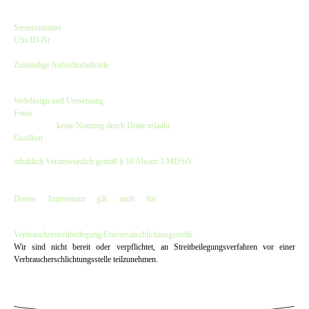
Kirsten Czeskleba-Huuck & Christina Lürken GbR
Steuernummer
: 47/632/00308
USt-ID-Nr
.: DE257797913
Finanzamt Hamburg-Harburg
Zuständige Aufsichtsbehörde
:
Bezirksamt Hamburg-Harburg - Verbraucherschutzamt
Webdesign und Umsetzung
:
dwARV-design
Fotos
: © Hinnerk Rümenapf, Besser im Blick und bei den Fotos angegebene
Fotografen -
keine Nutzung durch Dritte erlaubt
Grafiken
: © dwARV-design & The Old Dubliner - Irish Pub - Hamburg
inhaltlich Verantwortlich gemäß § 10 Absatz 3 MDStV
:
Kirsten Czeskleba-Huuck & Christina Lürken GbR
(Anschrift wie oben)
Dieses Impressum gilt auch für
www.facebook.com/OldDubliner
&
www.instagram.com/olddubliner
Verbraucher­streit­beilegung/Universal­schlichtungs­stelle
Wir sind nicht bereit oder verpflichtet, an Streitbeilegungsverfahren vor einer
Verbraucherschlichtungsstelle teilzunehmen.