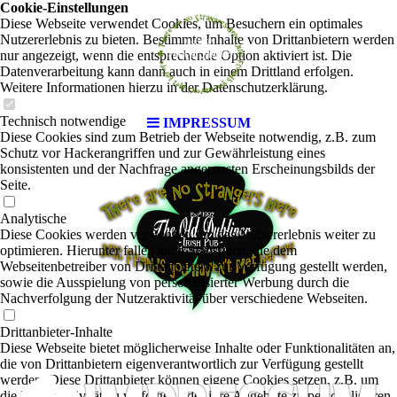
Cookie-Einstellungen
Diese Webseite verwendet Cookies, um Besuchern ein optimales
Nutzererlebnis zu bieten. Bestimmte Inhalte von Drittanbietern werden
nur angezeigt, wenn die entsprechende Option aktiviert ist. Die
Datenverarbeitung kann dann auch in einem Drittland erfolgen.
Weitere Informationen hierzu in der Datenschutzerklärung.
Technisch notwendige
IMPRESSUM
Diese Cookies sind zum Betrieb der Webseite notwendig, z.B. zum
Schutz vor Hackerangriffen und zur Gewährleistung eines
konsistenten und der Nachfrage angepassten Erscheinungsbilds der
Seite.
Analytische
Diese Cookies werden verwendet, um das Nutzererlebnis weiter zu
optimieren. Hierunter fallen auch Statistiken, die dem
Webseitenbetreiber von Drittanbietern zur Verfügung gestellt werden,
sowie die Ausspielung von personalisierter Werbung durch die
Nachverfolgung der Nutzeraktivität über verschiedene Webseiten.
Drittanbieter-Inhalte
Diese Webseite bietet möglicherweise Inhalte oder Funktionalitäten an,
die von Drittanbietern eigenverantwortlich zur Verfügung gestellt
werden. Diese Drittanbieter können eigene Cookies setzen, z.B. um
die Nutzeraktivität zu verfolgen oder ihre Angebote zu personalisieren