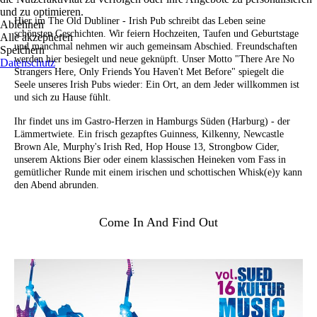
und zu optimieren.
Hier im The Old Dubliner - Irish Pub schreibt das Leben seine
Ablehnen
schönsten Geschichten. Wir feiern Hochzeiten, Taufen und Geburtstage
Alle akzeptieren
und manchmal nehmen wir auch gemeinsam Abschied. Freundschaften
Speichern
werden hier besiegelt und neue geknüpft. Unser Motto "There Are No
Datenschutz
Strangers Here, Only Friends You Haven't Met Before" spiegelt die
Seele unseres Irish Pubs wieder: Ein Ort, an dem Jeder willkommen ist
und sich zu Hause fühlt.
Ihr findet uns im Gastro-Herzen in Hamburgs Süden (Harburg) - der
Lämmertwiete. Ein frisch gezapftes Guinness, Kilkenny, Newcastle
Brown Ale, Murphy's Irish Red, Hop House 13, Strongbow Cider,
unserem Aktions Bier oder einem klassischen Heineken vom Fass in
gemütlicher Runde mit einem irischen und schottischen Whisk(e)y kann
den Abend abrunden.
Come In And Find Out