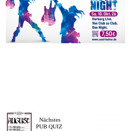
Im The Old Dubliner -
Nächstes
Irish Pub - Hamburg
PUB QUIZ
- 18:00 Uhr | DOORS
OPEN