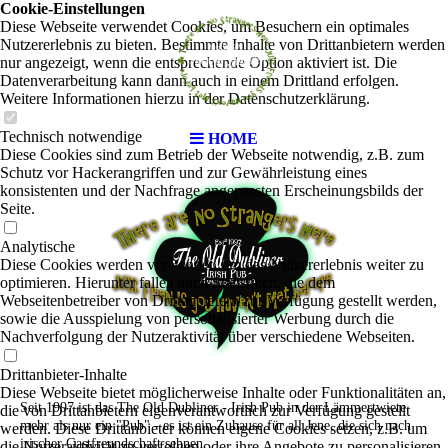
Cookie-Einstellungen
Diese Webseite verwendet Cookies, um Besuchern ein optimales
Nutzererlebnis zu bieten. Bestimmte Inhalte von Drittanbietern werden
nur angezeigt, wenn die entsprechende Option aktiviert ist. Die
Datenverarbeitung kann dann auch in einem Drittland erfolgen.
Weitere Informationen hierzu in der Datenschutzerklärung.
Technisch notwendige
HOME
Diese Cookies sind zum Betrieb der Webseite notwendig, z.B. zum
Schutz vor Hackerangriffen und zur Gewährleistung eines
konsistenten und der Nachfrage angepassten Erscheinungsbilds der
Seite.
Analytische
Diese Cookies werden verwendet, um das Nutzererlebnis weiter zu
optimieren. Hierunter fallen auch Statistiken, die dem
Webseitenbetreiber von Drittanbietern zur Verfügung gestellt werden,
sowie die Ausspielung von personalisierter Werbung durch die
Nachverfolgung der Nutzeraktivität über verschiedene Webseiten.
Drittanbieter-Inhalte
Diese Webseite bietet möglicherweise Inhalte oder Funktionalitäten an,
Seit 1997 ist das The Old Dubliner - Irish Pub in der Lämmertwiete
die von Drittanbietern eigenverantwortlich zur Verfügung gestellt
mehr als nur ein "Pub" - es ist ein Zuhause für all Jene, die sich nach
werden. Diese Drittanbieter können eigene Cookies setzen, z.B. um
irischer Gastfreundschaft sehnen.
die Nutzeraktivität zu verfolgen oder ihre Angebote zu personalisieren