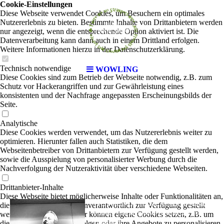
Cookie-Einstellungen
Diese Webseite verwendet Cookies, um Besuchern ein optimales
Nutzererlebnis zu bieten. Bestimmte Inhalte von Drittanbietern werden
nur angezeigt, wenn die entsprechende Option aktiviert ist. Die
Datenverarbeitung kann dann auch in einem Drittland erfolgen.
Weitere Informationen hierzu in der Datenschutzerklärung.
Technisch notwendige
WOWLING
Diese Cookies sind zum Betrieb der Webseite notwendig, z.B. zum
Schutz vor Hackerangriffen und zur Gewährleistung eines
konsistenten und der Nachfrage angepassten Erscheinungsbilds der
Seite.
Analytische
Diese Cookies werden verwendet, um das Nutzererlebnis weiter zu
optimieren. Hierunter fallen auch Statistiken, die dem
Webseitenbetreiber von Drittanbietern zur Verfügung gestellt werden,
sowie die Ausspielung von personalisierter Werbung durch die
Nachverfolgung der Nutzeraktivität über verschiedene Webseiten.
Drittanbieter-Inhalte
Diese Webseite bietet möglicherweise Inhalte oder Funktionalitäten an,
WOWLING
Irish & American Music
die von Drittanbietern eigenverantwortlich zur Verfügung gestellt
|
Wowling - das sind Tobias Theunert und Ute
werden. Diese Drittanbieter können eigene Cookies setzen, z.B. um
Timmerman.
die Nutzeraktivität zu verfolgen oder ihre Angebote zu personalisieren