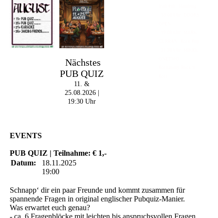
Irish Pub - Hamburg
- 18:00 Uhr | DOORS
OPEN
- 19:00 Uhr | MARK
CURRAN | Rock-Pop
- 21:30 Uhr | MIKEL
ONETWO |
Nächstes
Rockabilly-Rock 'n'
PUB QUIZ
Roll
11. &
25.08.2026 |
19:30 Uhr
EVENTS
PUB QUIZ | Teilnahme: € 1,-
Datum:
18.11.2025
19:00
Schnapp‘ dir ein paar Freunde und kommt zusammen für
spannende Fragen in original englischer Pubquiz-Manier.
Was erwartet euch genau?
- ca. 6 Fragenblöcke mit leichten bis anspruchsvollen Fragen.