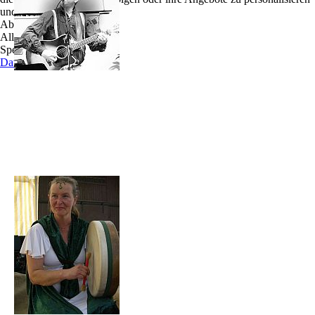
und zu optimieren.
Tobias Theunert - bekannt von The Crossing
Ablehnen
Storm - hat während der vielen Jahre seiner
Alle akzeptieren
musikalischen Reisen die meisten seiner Songs
Speichern
und Instrumentals quasi unterwegs auf der Straße
Datenschutz
oder auf Sessions kennengelernt. Hinter sämtlichen
seiner Songs stehen Geschichten, Orte und die vielen tollen Menschen, welche er
damit verbinden darf.
Ute Timmermann - Bodhran, nach Schule von Svend Kjeldsen (University of
Limerick), in vielen Jahren sowohl mit Tobias, mit anderen Künstlern, als auch mit
The Crossing Storm gemeinsam auf Bühnen und unterwegs, fügt sich liebevoll-
rhytmisch in gemeinsamen Klang ein.
Mit noch einmal etlichen Monaten gemeinsamer
Straßenmusik, forschten Beide, zusammen, nach
ihren Ursprüngen. Dies verband musikalisch sehr,
ließ Magie zwischen Zuhörern und Musikern, auch
mal lediglich für kurze Zeit miteinander verbunden,
noch einmal direkt erfühlen.
Nicht nur, was alle Anderen spielen, dennoch auch
ein wenig Bekanntes und Hauptsache vom Herzen
- dann besteht man auch auf der Straße...´, so
formulierte es Tobias.