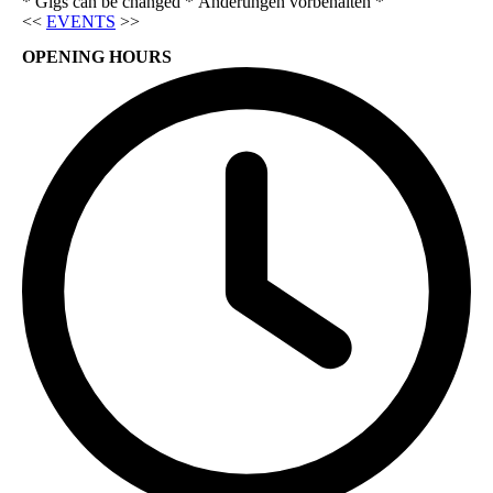
* Gigs can be changed * Änderungen vorbehalten *
<<
EVENTS
>>
OPENING HOURS