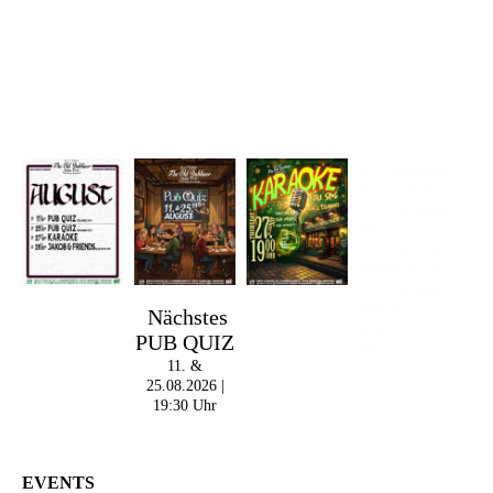
Im The Old Dubliner -
Irish Pub - Hamburg
- 18:00 Uhr | DOORS
OPEN
- 19:00 Uhr | MARK
CURRAN | Rock-Pop
- 21:30 Uhr | MIKEL
ONETWO |
Nächstes
Rockabilly-Rock 'n'
PUB QUIZ
Roll
11. &
25.08.2026 |
19:30 Uhr
EVENTS