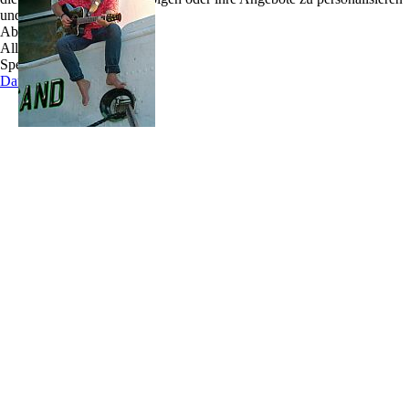
Liedermacher und ist mit allen Hafenwassern
und zu optimieren.
gewaschen.
Ablehnen
Alle akzeptieren
Er singt nicht nur über den Harburger
Speichern
Binnenhafen, sondern wohnte mehrere Jahre auf
Datenschutz
der ausgemusterten HADAG-Fähre "Stadersand",
die inzwischen nur noch als Wochenendhaus dient.
Der Journalist und Musiker hat seine
musikalischen Wurzeln bei den großen Liedermachern der deutschen Folkszene. Mit
Liedern von Hannes Wader, Reinhardt Mey, aber auch Wolf Biermann war Werner
Pfeifer als Straßenmusiker unterwegs.
Jahrelang blieb seine Gitarre dann im Koffer, bis er sie im Harburger Binnenhafen
wieder heraus holte und seine Erfahrungen seinen Liedermacherstil prägten. Mit der
"Harburger Hafenballade" fing alles an. Danach flossen die Texte und Melodien aus
ihm heraus, die er auf CD bannte.
Ohne große Verfremdung, sondern ein klares akustisches Gitarrenspiel liebt Werner
Pfeifer an seinen Liedern. Auf seinem aktuellen Album "Kleiner Ozean - Lieder und
Balladen aus dem Harburger Binnenhafen" spielt er eine sechssaitige Ovation und eine
12saitige Takamine. Akkordeonspieler Heiko Quisdorf und der Bassist Erk Braren
begleiten Werner Pfeifer unter anderem musikalisch auf dieser CD, die sich als
Gruppe "Hafennacht e. V." dem maritimen Chansons verschrieben haben.