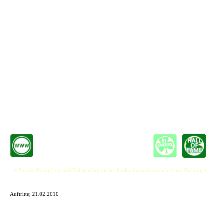
Wunderschöne Melodien und Läufe zaubert Klavierspieler Jan Garbade auf Werner
Pfeifers aktuellen Bühnenauftritten, die perfekt zu dem Gitarrenspiel passen, was sich
ein bisschen wie die Filmmusik von "Betty Blue" anhört. Ein wirklicher Leckerbissen
für die Ohren, der von Kerry Rügeners Klarinettenspiel melodisch untermalt wird.
Neben den Hafenlieder sind zahlreiche Balladen und Chansons entstanden, in denen
es um die Liebe zu Kindern, das Hin- und Her der Beziehungen und den ganz
normalen Alltagswahnsinn geht.
Es sind sanfte und nachdenkliche Geschichten, die zum intensiven Zuhören verleiten:
Das kann man bei den Konzerten erleben.
Die Zuschauer sind nach den Liedern zumeinst so still, dass man die sprichwörtliche
Stecknadel fallen hören kann.
+ Für die Richtigkeit und Vollständigkeit der Links übernehmen wir keine Haftung +
Auftritte;
21.02.2010