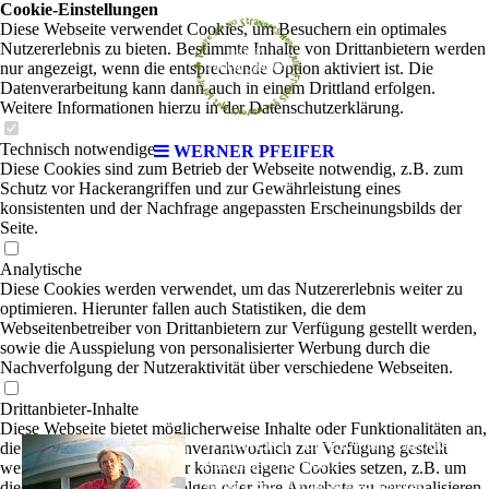
Cookie-Einstellungen
Diese Webseite verwendet Cookies, um Besuchern ein optimales
Nutzererlebnis zu bieten. Bestimmte Inhalte von Drittanbietern werden
nur angezeigt, wenn die entsprechende Option aktiviert ist. Die
Datenverarbeitung kann dann auch in einem Drittland erfolgen.
Weitere Informationen hierzu in der Datenschutzerklärung.
Technisch notwendige
WERNER PFEIFER
Diese Cookies sind zum Betrieb der Webseite notwendig, z.B. zum
Schutz vor Hackerangriffen und zur Gewährleistung eines
konsistenten und der Nachfrage angepassten Erscheinungsbilds der
Seite.
Analytische
Diese Cookies werden verwendet, um das Nutzererlebnis weiter zu
optimieren. Hierunter fallen auch Statistiken, die dem
Webseitenbetreiber von Drittanbietern zur Verfügung gestellt werden,
sowie die Ausspielung von personalisierter Werbung durch die
Nachverfolgung der Nutzeraktivität über verschiedene Webseiten.
Drittanbieter-Inhalte
Diese Webseite bietet möglicherweise Inhalte oder Funktionalitäten an,
WERNER PFEIFER
DeutschRock-
|
die von Drittanbietern eigenverantwortlich zur Verfügung gestellt
Hafenlieder-Balladen
werden. Diese Drittanbieter können eigene Cookies setzen, z.B. um
Werner Pfeifer ist wohl der erste Harburger
die Nutzeraktivität zu verfolgen oder ihre Angebote zu personalisieren