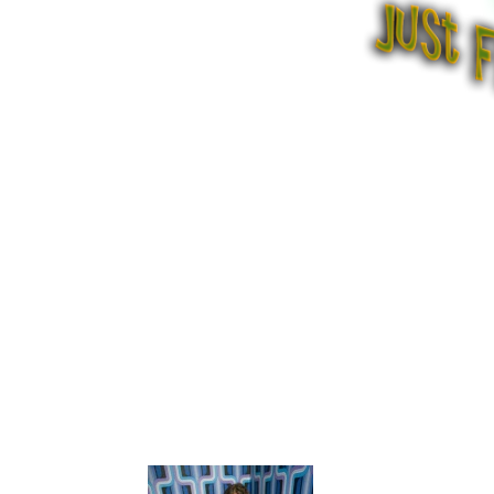
WATERDOG
Rock
|