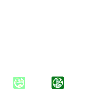
nd ausgefeilt und gespickt mit Zitaten großer Rocksmusik.
, wie die Tatsache, dass Bandleader und Songwriter Martin
. In Deutschland sind sie zwar längst nicht so bekannt wie in
utsche Publikum und die deutschen Clubs in ihr Herz geschlossen.
inem Konzert einen Mischer, der offenbar so auf unseren Sound
aterdog.
hst exklusiv auf der Tour erhältlich sein.