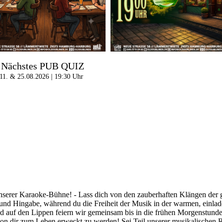
Nächstes PUB QUIZ
11. & 25.08.2026 | 19:30 Uhr
nserer Karaoke-Bühne! - Lass dich von den zauberhaften Klängen der gr
t und Hingabe, während du die Freiheit der Musik in der warmen, einla
d auf den Lippen feiern wir gemeinsam bis in die frühen Morgenstunden
von dir zum Leben erweckt zu werden! Sei Teil unserer musikalischen R