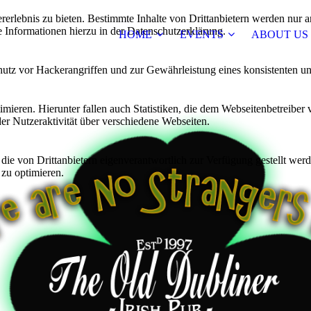
lebnis zu bieten. Bestimmte Inhalte von Drittanbietern werden nur ang
e Informationen hierzu in der Datenschutzerklärung.
HOME
EVENTS
ABOUT US
utz vor Hackerangriffen und zur Gewährleistung eines konsistenten un
ieren. Hierunter fallen auch Statistiken, die dem Webseitenbetreiber v
r Nutzeraktivität über verschiedene Webseiten.
 die von Drittanbietern eigenverantwortlich zur Verfügung gestellt wer
 zu optimieren.