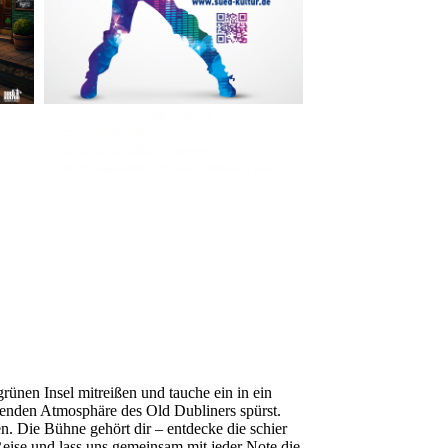
Im The Old Dubliner - Irish Pub - Hamburg
- 18:00 Uhr | DOORS OPEN
- 19:00 Uhr | MARK CURRAN | Rock-Pop
- 21:30 Uhr | MIKEL ONETWO | Rockabilly-Rock 'n' Roll
ünen Insel mitreißen und tauche ein in ein
denden Atmosphäre des Old Dubliners spürst.
. Die Bühne gehört dir – entdecke die schier
eise und lass uns gemeinsam mit jeder Note die