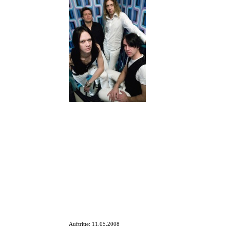
Mit ihrem neuen Album "Lab
"Laborieux Parcours" hört man
Gemeinsame Konzerte und Toure
monatelang mit der schwedisch
Eine Woche auf Tour in Deutsc
ihrer Heimat oder in Lettland,
"Wir machen immer wieder sehr
stand, dass er uns freiwillig d
WATERDOG spielten bereits übe
Das aktuelle Album "Laborieux 
WATERDOG sind Martin Ekelund Voc. /. Baß, Matta Persson Backv
Auftritte:
11.05.2008