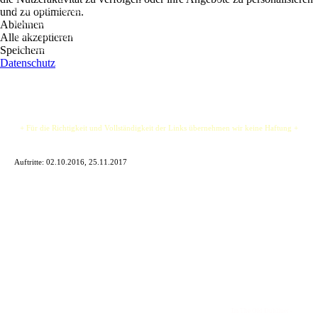
to the roots, und das wieder fast in Urbesetzung, nach 45 Jahren.
und zu optimieren.
Die ergrauten Jungs spielen groovigen Rock und Rock´n Roll von den 60 bis 90er
Ablehnen
Jahren. Der glockenklare Sound, die knackigen Riffs und präzisen Breaks gehen in
Alle akzeptieren
die Beine.
Speichern
Datenschutz
+ Für die Richtigkeit und Vollständigkeit der Links übernehmen wir keine Haftung +
Auftritte:
02.10.2016, 25.11.2017
Im The Old Dubliner -