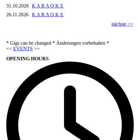
31.10.2026
K A R A O K E
26.11.2026
K A R A O K E
nächste >>
* Gigs can be changed * Änderungen vorbehalten *
<<
EVENTS
>>
OPENING HOURS