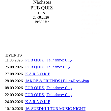
Nächstes
Irish Pub - Hamburg
PUB QUIZ
- 18:00 Uhr | DOORS
OPEN
11. &
- 19:00 Uhr | MARK
25.08.2026 |
CURRAN | Rock-Pop
19:30 Uhr
- 21:30 Uhr | MIKEL
ONETWO |
Rockabilly-Rock 'n'
Roll
EVENTS
11.08.2026
PUB QUIZ | Teilnahme: € 1,-
25.08.2026
PUB QUIZ | Teilname: € 1,-
27.08.2026
K A R A O K E
28.08.2026
JAKOB & FRIENDS | Blues-Rock-Pop
08.09.2026
PUB QUIZ | Teilnahme: € 1,-
22.09.2026
PUB QUIZ | Teilnahme: € 1,-
24.09.2026
K A R A O K E
10.10.2026
16. SUEDKULTUR MUSIC NIGHT