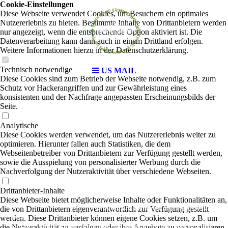
Cookie-Einstellungen
Diese Webseite verwendet Cookies, um Besuchern ein optimales
Nutzererlebnis zu bieten. Bestimmte Inhalte von Drittanbietern werden
nur angezeigt, wenn die entsprechende Option aktiviert ist. Die
Datenverarbeitung kann dann auch in einem Drittland erfolgen.
Weitere Informationen hierzu in der Datenschutzerklärung.
Technisch notwendige
US MAIL
Diese Cookies sind zum Betrieb der Webseite notwendig, z.B. zum
Schutz vor Hackerangriffen und zur Gewährleistung eines
konsistenten und der Nachfrage angepassten Erscheinungsbilds der
Seite.
Analytische
Diese Cookies werden verwendet, um das Nutzererlebnis weiter zu
optimieren. Hierunter fallen auch Statistiken, die dem
Webseitenbetreiber von Drittanbietern zur Verfügung gestellt werden,
sowie die Ausspielung von personalisierter Werbung durch die
Nachverfolgung der Nutzeraktivität über verschiedene Webseiten.
Drittanbieter-Inhalte
Diese Webseite bietet möglicherweise Inhalte oder Funktionalitäten an,
U.S. MAIL
Cover
die von Drittanbietern eigenverantwortlich zur Verfügung gestellt
aus Hamburg seit 1975 |
Rock
werden. Diese Drittanbieter können eigene Cookies setzen, z.B. um
Die kleine Legende aus Wilhelmsburg ist nach einem Umweg über Tanzmusik back
die Nutzeraktivität zu verfolgen oder ihre Angebote zu personalisieren