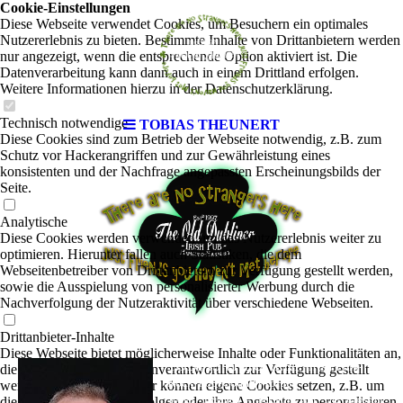
Cookie-Einstellungen
Diese Webseite verwendet Cookies, um Besuchern ein optimales
Nutzererlebnis zu bieten. Bestimmte Inhalte von Drittanbietern werden
nur angezeigt, wenn die entsprechende Option aktiviert ist. Die
Datenverarbeitung kann dann auch in einem Drittland erfolgen.
Weitere Informationen hierzu in der Datenschutzerklärung.
Technisch notwendige
TOBIAS THEUNERT
Diese Cookies sind zum Betrieb der Webseite notwendig, z.B. zum
Schutz vor Hackerangriffen und zur Gewährleistung eines
konsistenten und der Nachfrage angepassten Erscheinungsbilds der
Seite.
Analytische
Diese Cookies werden verwendet, um das Nutzererlebnis weiter zu
optimieren. Hierunter fallen auch Statistiken, die dem
Webseitenbetreiber von Drittanbietern zur Verfügung gestellt werden,
sowie die Ausspielung von personalisierter Werbung durch die
Nachverfolgung der Nutzeraktivität über verschiedene Webseiten.
Drittanbieter-Inhalte
Diese Webseite bietet möglicherweise Inhalte oder Funktionalitäten an,
TOBIAS THEUNERT
Irish Folk-
die von Drittanbietern eigenverantwortlich zur Verfügung gestellt
|
Rock-Pop-Country-Blues
werden. Diese Drittanbieter können eigene Cookies setzen, z.B. um
Tobias Theunert - bekannt von The Crossing
die Nutzeraktivität zu verfolgen oder ihre Angebote zu personalisieren