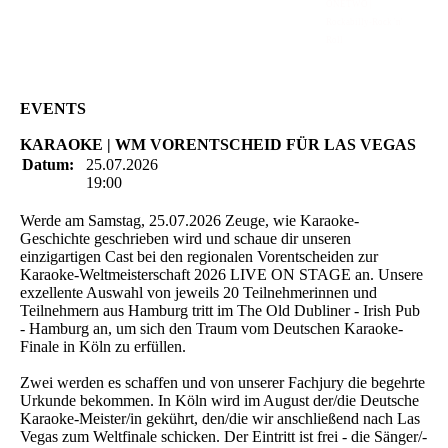
ONETWO |
Rockabilly-Rock 'n'
Roll
EVENTS
KARAOKE | WM VORENTSCHEID FÜR LAS VEGAS
Datum:
25.07.2026
19:00
Werde am Samstag, 25.07.2026 Zeuge, wie Karaoke-
Geschichte geschrieben wird und schaue dir unseren
einzigartigen Cast bei den regionalen Vorentscheiden zur
Karaoke-Weltmeisterschaft 2026 LIVE ON STAGE an. Unsere
exzellente Auswahl von jeweils 20 Teilnehmerinnen und
Teilnehmern aus Hamburg tritt im The Old Dubliner - Irish Pub
- Hamburg an, um sich den Traum vom Deutschen Karaoke-
Finale in Köln zu erfüllen.
Zwei werden es schaffen und von unserer Fachjury die begehrte
Urkunde bekommen. In Köln wird im August der/die Deutsche
Karaoke-Meister/in gekührt, den/die wir anschließend nach Las
Vegas zum Weltfinale schicken. Der Eintritt ist frei - die Sänger/-