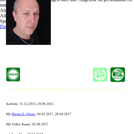
Storm - hat während der vielen Jahre seiner
und zu optimieren.
musikalischen Reisen die meisten seiner Songs
Ablehnen
und Instrumentals quasi unterwegs auf der Straße
Alle akzeptieren
oder auf Sessions kennengelernt.
Speichern
Datenschutz
Hinter sämtlichen seiner Songs stehen
Geschichten, Orte und die vielen tollen Menschen,
welche er damit verbinden darf.
Genießt die Vielfalt seiner Songs.
+ Für die Richtigkeit und Vollständigkeit der Links übernehmen wir keine Haftung +
Auftritte:
15.12.2013, 29.08.2015
Mit
Martin D. Winter
:
04.02.2017, 28.04.2017
Mit Volker Kaiser:
02.09.2017