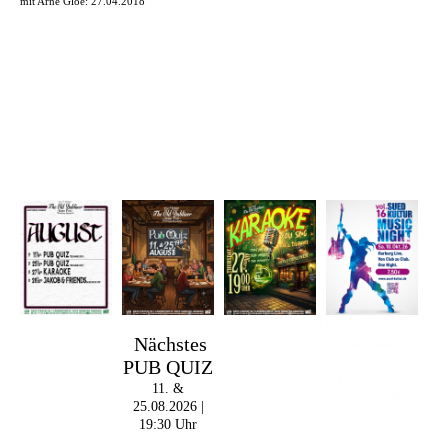
mit Arne Gloe: 27.04.2018
Im The Old Dubliner -
Nächstes
Irish Pub - Hamburg
PUB QUIZ
- 18:00 Uhr | DOORS
OPEN
11. &
- 19:00 Uhr | MARK
25.08.2026 |
CURRAN | Rock-Pop
19:30 Uhr
- 21:30 Uhr | MIKEL