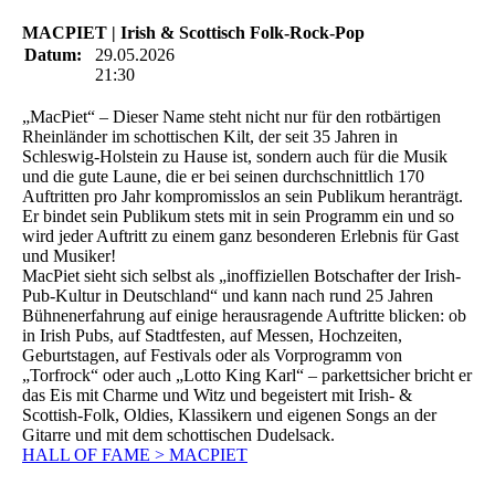
MACPIET | Irish & Scottisch Folk-Rock-Pop
Datum:
29.05.2026
21:30
„MacPiet“ – Dieser Name steht nicht nur für den rotbärtigen
Rheinländer im schottischen Kilt, der seit 35 Jahren in
Schleswig-Holstein zu Hause ist, sondern auch für die Musik
und die gute Laune, die er bei seinen durchschnittlich 170
Auftritten pro Jahr kompromisslos an sein Publikum heranträgt.
Er bindet sein Publikum stets mit in sein Programm ein und so
wird jeder Auftritt zu einem ganz besonderen Erlebnis für Gast
und Musiker!
MacPiet sieht sich selbst als „inoffiziellen Botschafter der Irish-
Pub-Kultur in Deutschland“ und kann nach rund 25 Jahren
Bühnenerfahrung auf einige herausragende Auftritte blicken: ob
in Irish Pubs, auf Stadtfesten, auf Messen, Hochzeiten,
Geburtstagen, auf Festivals oder als Vorprogramm von
„Torfrock“ oder auch „Lotto King Karl“ – parkettsicher bricht er
das Eis mit Charme und Witz und begeistert mit Irish- &
Scottish-Folk, Oldies, Klassikern und eigenen Songs an der
Gitarre und mit dem schottischen Dudelsack.
HALL OF FAME > MACPIET