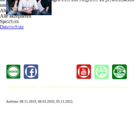
und zu optimieren.
beiden Musikerkollegen und seiner erfrischend
Ablehnen
unkomplizierten Art mit dem Publikum zu agieren,
Alle akzeptieren
nimmt Sänger und Gitarrist Thorben "TJ"
Speichern
Jeschkeit das Publikum mit in die Welt bekannter Songs aus den Bereichen Rock,
Datenschutz
Blues und Country der letzten Jahrzehnte bis heute, alle rockig bis groovig
interpretiert.
Die Sahnehäubchen bilden TJs eigene Kompositionen, die schnell zum Ohrwurm
werden.
+ Für die Richtigkeit und Vollständigkeit der Links übernehmen wir keine Haftung +
Auftritte:
08.11.2019, 08.02.2020, 05.11.2022,