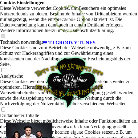
Cookie-Einstellungen
Diese Webseite verwendet Cookies, um Besuchern ein optimales
Nutzererlebnis zu bieten. Bestimmte Inhalte von Drittanbietern werden
nur angezeigt, wenn die entsprechende Option aktiviert ist. Die
Datenverarbeitung kann dann auch in einem Drittland erfolgen.
Weitere Informationen hierzu in der Datenschutzerklärung.
Technisch notwendige
TJ GROOVY TUNES
Diese Cookies sind zum Betrieb der Webseite notwendig, z.B. zum
Schutz vor Hackerangriffen und zur Gewährleistung eines
konsistenten und der Nachfrage angepassten Erscheinungsbilds der
Seite.
Analytische
Diese Cookies werden verwendet, um das Nutzererlebnis weiter zu
optimieren. Hierunter fallen auch Statistiken, die dem
Webseitenbetreiber von Drittanbietern zur Verfügung gestellt werden,
sowie die Ausspielung von personalisierter Werbung durch die
Nachverfolgung der Nutzeraktivität über verschiedene Webseiten.
Drittanbieter-Inhalte
Diese Webseite bietet möglicherweise Inhalte oder Funktionalitäten an,
TJ GROOVY TUNES
|
die von Drittanbietern eigenverantwortlich zur Verfügung gestellt
Blues-
werden. Diese Drittanbieter können eigene Cookies setzen, z.B. um
Rock-Country
die Nutzeraktivität zu verfolgen oder ihre Angebote zu personalisieren
Mit seiner unverwechselbaren Stimme, seinen