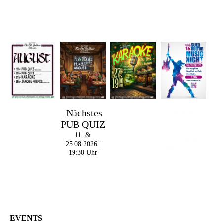
Im The Old Dubliner -
Nächstes
Irish Pub - Hamburg
PUB QUIZ
- 18:00 Uhr | DOORS
OPEN
11. &
- 19:00 Uhr | MARK
25.08.2026 |
CURRAN | Rock-Pop
19:30 Uhr
- 21:30 Uhr | MIKEL
ONETWO |
Rockabilly-Rock 'n'
Roll
EVENTS