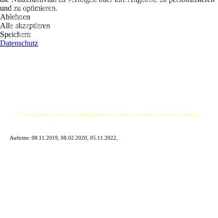
und zu optimieren.
erfrischend unkomplizierten Art mit dem Publikum zu agieren, nimmt Sänger und
Ablehnen
Gitarrist Thorben "TJ" Jeschkeit das Publikum mit in die Welt bekannter Songs aus
Alle akzeptieren
den Bereichen Rock, Blues und Country der letzten Jahrzehnte bis heute, alle rockig
Speichern
bis groovig interpretiert.
Datenschutz
Die Sahnehäubchen bilden TJs eigene Kompositionen, die schnell zum Ohrwurm
werden.
+ Für die Richtigkeit und Vollständigkeit der Links übernehmen wir keine Haftung +
Auftritte:
08.11.2019, 08.02.2020, 05.11.2022,