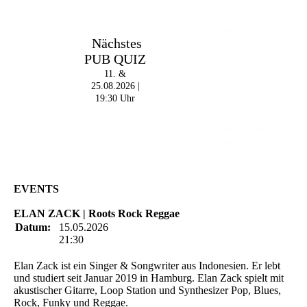
Im The Old Dubliner -
Nächstes
Irish Pub - Hamburg
PUB QUIZ
- 18:00 Uhr | DOORS
OPEN
11. &
- 19:00 Uhr | MARK
25.08.2026 |
CURRAN | Rock-Pop
19:30 Uhr
- 21:30 Uhr | MIKEL
ONETWO |
Rockabilly-Rock 'n'
Roll
EVENTS
ELAN ZACK | Roots Rock Reggae
Datum:
15.05.2026
21:30
Elan Zack ist ein Singer & Songwriter aus Indonesien. Er lebt
und studiert seit Januar 2019 in Hamburg. Elan Zack spielt mit
akustischer Gitarre, Loop Station und Synthesizer Pop, Blues,
Rock, Funky und Reggae.