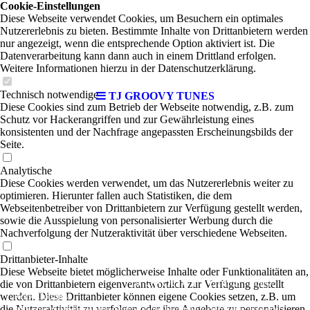
Cookie-Einstellungen
Diese Webseite verwendet Cookies, um Besuchern ein optimales
Nutzererlebnis zu bieten. Bestimmte Inhalte von Drittanbietern werden
nur angezeigt, wenn die entsprechende Option aktiviert ist. Die
Datenverarbeitung kann dann auch in einem Drittland erfolgen.
Weitere Informationen hierzu in der Datenschutzerklärung.
Technisch notwendige
TJ GROOVY TUNES
Diese Cookies sind zum Betrieb der Webseite notwendig, z.B. zum
Schutz vor Hackerangriffen und zur Gewährleistung eines
konsistenten und der Nachfrage angepassten Erscheinungsbilds der
Seite.
Analytische
Diese Cookies werden verwendet, um das Nutzererlebnis weiter zu
optimieren. Hierunter fallen auch Statistiken, die dem
Webseitenbetreiber von Drittanbietern zur Verfügung gestellt werden,
sowie die Ausspielung von personalisierter Werbung durch die
Nachverfolgung der Nutzeraktivität über verschiedene Webseiten.
Drittanbieter-Inhalte
Diese Webseite bietet möglicherweise Inhalte oder Funktionalitäten an,
TJ GROOVY TUNES
|
die von Drittanbietern eigenverantwortlich zur Verfügung gestellt
Blues-
werden. Diese Drittanbieter können eigene Cookies setzen, z.B. um
Rock-Country
die Nutzeraktivität zu verfolgen oder ihre Angebote zu personalisieren
Mit seiner unverwechselbaren Stimme, seinen beiden Musikerkollegen und seiner