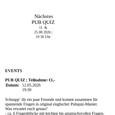
Im The Old Dubliner -
Nächstes
Irish Pub - Hamburg
PUB QUIZ
- 18:00 Uhr | DOORS
OPEN
11. &
- 19:00 Uhr | MARK
25.08.2026 |
CURRAN | Rock-Pop
19:30 Uhr
- 21:30 Uhr | MIKEL
ONETWO |
Rockabilly-Rock 'n'
Roll
EVENTS
PUB QUIZ | Teilnahme: €1,-
Datum:
12.05.2026
19:30
Schnapp‘ dir ein paar Freunde und kommt zusammen für
spannende Fragen in original englischer Pubquiz-Manier.
Was erwartet euch genau?
- ca. 6 Fragenblöcke mit leichten bis anspruchsvollen Fragen.