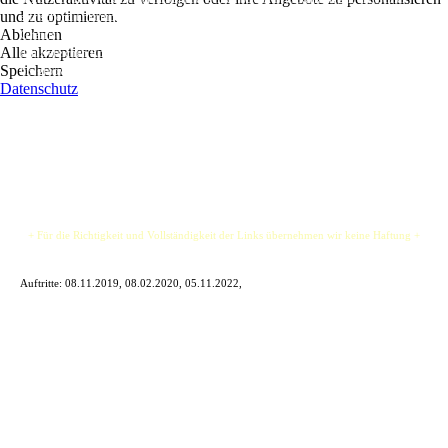
und zu optimieren.
erfrischend unkomplizierten Art mit dem Publikum zu agieren, nimmt Sänger und
Ablehnen
Gitarrist Thorben "TJ" Jeschkeit das Publikum mit in die Welt bekannter Songs aus
Alle akzeptieren
den Bereichen Rock, Blues und Country der letzten Jahrzehnte bis heute, alle rockig
Speichern
bis groovig interpretiert.
Datenschutz
Die Sahnehäubchen bilden TJs eigene Kompositionen, die schnell zum Ohrwurm
werden.
+ Für die Richtigkeit und Vollständigkeit der Links übernehmen wir keine Haftung +
Auftritte:
08.11.2019, 08.02.2020, 05.11.2022,