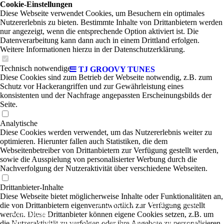
Cookie-Einstellungen
Diese Webseite verwendet Cookies, um Besuchern ein optimales
Nutzererlebnis zu bieten. Bestimmte Inhalte von Drittanbietern werden
nur angezeigt, wenn die entsprechende Option aktiviert ist. Die
Datenverarbeitung kann dann auch in einem Drittland erfolgen.
Weitere Informationen hierzu in der Datenschutzerklärung.
Technisch notwendige
TJ GROOVY TUNES
Diese Cookies sind zum Betrieb der Webseite notwendig, z.B. zum
Schutz vor Hackerangriffen und zur Gewährleistung eines
konsistenten und der Nachfrage angepassten Erscheinungsbilds der
Seite.
Analytische
Diese Cookies werden verwendet, um das Nutzererlebnis weiter zu
optimieren. Hierunter fallen auch Statistiken, die dem
Webseitenbetreiber von Drittanbietern zur Verfügung gestellt werden,
sowie die Ausspielung von personalisierter Werbung durch die
Nachverfolgung der Nutzeraktivität über verschiedene Webseiten.
Drittanbieter-Inhalte
Diese Webseite bietet möglicherweise Inhalte oder Funktionalitäten an,
TJ GROOVY TUNES
|
die von Drittanbietern eigenverantwortlich zur Verfügung gestellt
Blues-
werden. Diese Drittanbieter können eigene Cookies setzen, z.B. um
Rock-Country
die Nutzeraktivität zu verfolgen oder ihre Angebote zu personalisieren
Mit seiner unverwechselbaren Stimme, seinen beiden Musikerkollegen und seiner