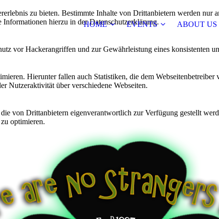
lebnis zu bieten. Bestimmte Inhalte von Drittanbietern werden nur ang
e Informationen hierzu in der Datenschutzerklärung.
HOME
EVENTS
ABOUT US
utz vor Hackerangriffen und zur Gewährleistung eines konsistenten un
ieren. Hierunter fallen auch Statistiken, die dem Webseitenbetreiber v
r Nutzeraktivität über verschiedene Webseiten.
 die von Drittanbietern eigenverantwortlich zur Verfügung gestellt wer
 zu optimieren.