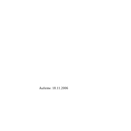
SWAMP REBELS
|
Auftritte:
18.11.2006