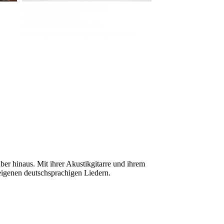
Im The Old Dubliner - Irish Pub - Hamburg
- 18:00 Uhr | DOORS OPEN
- 19:00 Uhr | MARK CURRAN | Rock-Pop
- 21:30 Uhr | MIKEL ONETWO | Rockabilly-Rock 'n' Roll
ber hinaus. Mit ihrer Akustikgitarre und ihrem
eigenen deutschsprachigen Liedern.