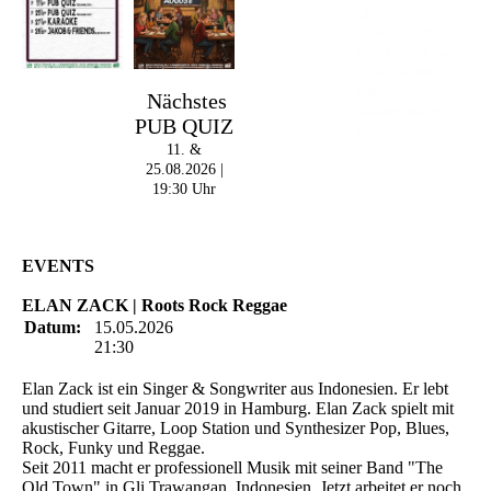
OPEN
- 19:00 Uhr | MARK
CURRAN | Rock-Pop
- 21:30 Uhr | MIKEL
ONETWO |
Nächstes
Rockabilly-Rock 'n'
PUB QUIZ
Roll
11. &
25.08.2026 |
19:30 Uhr
EVENTS
ELAN ZACK | Roots Rock Reggae
Datum:
15.05.2026
21:30
Elan Zack ist ein Singer & Songwriter aus Indonesien. Er lebt
und studiert seit Januar 2019 in Hamburg. Elan Zack spielt mit
akustischer Gitarre, Loop Station und Synthesizer Pop, Blues,
Rock, Funky und Reggae.
Seit 2011 macht er professionell Musik mit seiner Band "The
Old Town" in Gli Trawangan, Indonesien. Jetzt arbeitet er noch