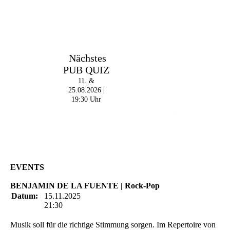
Im The Old Dubliner -
Nächstes
Irish Pub - Hamburg
PUB QUIZ
- 18:00 Uhr | DOORS
OPEN
11. &
- 19:00 Uhr | MARK
25.08.2026 |
CURRAN | Rock-Pop
19:30 Uhr
- 21:30 Uhr | MIKEL
ONETWO |
Rockabilly-Rock 'n'
Roll
EVENTS
BENJAMIN DE LA FUENTE | Rock-Pop
Datum:
15.11.2025
21:30
Musik soll für die richtige Stimmung sorgen. Im Repertoire von