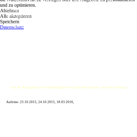
und zu optimieren.
Ablehnen
Ursprünglich aus vier Mitgliedern bestehend, wurde The Sunbeams 2003 in Cork,
Alle akzeptieren
Irland gegründet und besteht in ihrer jetzigen Form seit Januar 2010.
Speichern
Die Band spielt eine mitreißende Song-Mischung aus einer breiten Liederpalette, die
Datenschutz
sich über Oldies wie zum Beispiel The Beatles, James Brown oder The Rolling
Stones, über Klassiker von U2, Blondie und Nirvana, bis hin zu den aktuellsten
Chart-Hits von Plan B und Kings of Leon erstreckt, um nur einige zu nennen.
Also, seid bereit für viele Musikrichtungen, viel Energie und eine Menge Spaß!
+ Für die Richtigkeit und Vollständigkeit der Links übernehmen wir keine Haftung +
Auftritte:
23.10.2015, 24.10.2015, 18.03.2016,