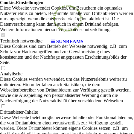
Cookie-Einstellungen
Diese Webseite verwendet Cookies, um Besuchern ein optimales
Nutzererlebnis zu bieten. Bestimmte Inhalte von Drittanbietern werden
nur angezeigt, wenn die entsprechende Option aktiviert ist. Die
Datenverarbeitung kann dann auch in einem Drittland erfolgen.
Weitere Informationen hierzu in der Datenschutzerklärung.
Technisch notwendige
SUNBEAMS
Diese Cookies sind zum Betrieb der Webseite notwendig, z.B. zum
Schutz vor Hackerangriffen und zur Gewährleistung eines
konsistenten und der Nachfrage angepassten Erscheinungsbilds der
Seite.
Analytische
Diese Cookies werden verwendet, um das Nutzererlebnis weiter zu
optimieren. Hierunter fallen auch Statistiken, die dem
Webseitenbetreiber von Drittanbietern zur Verfügung gestellt werden,
sowie die Ausspielung von personalisierter Werbung durch die
Nachverfolgung der Nutzeraktivität über verschiedene Webseiten.
Drittanbieter-Inhalte
Diese Webseite bietet möglicherweise Inhalte oder Funktionalitäten an,
The SUNBEAMS
|
die von Drittanbietern eigenverantwortlich zur Verfügung gestellt
Rock-Pop-Punk-
werden. Diese Drittanbieter können eigene Cookies setzen, z.B. um
Funk-Soul-Reggae
die Nutzeraktivität zu verfolgen oder ihre Angebote zu personalisieren
The Sunbeams ist eine in Berlin lebende 3-köpfige Cover-Band aus Irland.