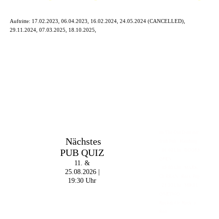
Auftritte: 17.02.2023, 06.04.2023, 16.02.2024, 24.05.2024 (CANCELLED),
29.11.2024,
07.03.2025, 18.10.2025,
Im The Old Dubliner -
Nächstes
Irish Pub - Hamburg
PUB QUIZ
- 18:00 Uhr | DOORS
OPEN
11. &
- 19:00 Uhr | MARK
25.08.2026 |
CURRAN | Rock-Pop
19:30 Uhr
- 21:30 Uhr | MIKEL
ONETWO |
Rockabilly-Rock 'n'
Roll