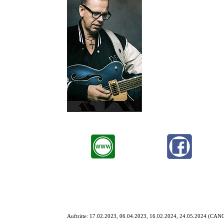
Wenn Musiker Songs covern wol
Entweder man spielt die Stück
Ich habe mich für Letzteres en
Es erwartet Euch eine musikalis
und Wissenswertes über die S
meinen Konzerten wird es also
Spaß…aber überzeugt Euch sel
Auftritte: 17.02.2023, 06.04.2023, 16.02.2024, 24.05.2024 (CA