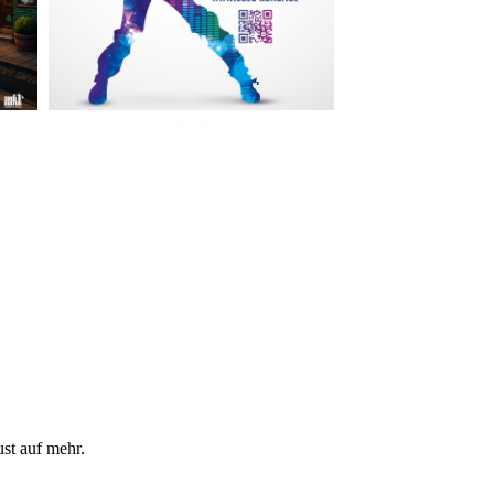
Im The Old Dubliner - Irish Pub - Hamburg
- 18:00 Uhr | DOORS OPEN
- 19:00 Uhr | MARK CURRAN | Rock-Pop
- 21:30 Uhr | MIKEL ONETWO | Rockabilly-Rock 'n' Roll
ust auf mehr.