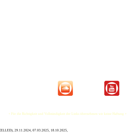
len, dann bieten sich in der Regel zwei Möglichkeiten:
e so originalgetreu wie möglich, ODER man drückt ihnen den eigenen Stempel auf.
tschieden und hauche, durch die Art und Weise, altbekannten Rock- und Popklassikern neues Le
che Zeitreise. Ich präsentiere Euch Hits der 60’er, 70’er 80’er, 90’er und aktuelle Hits gemisch
ongs aus der entsprechenden Epoche runden den Abend ab. Durch meine eigene Art der Inter
 niemals langweilig und die Songs hören sich immer aktuell und frisch an, auch wenn dies
bst.
+ Für die Richtigkeit und Vollständigkeit der Links übernehmen wir keine Haftung +
NCELLED), 29.11.2024,
07.03.2025, 18.10.2025,