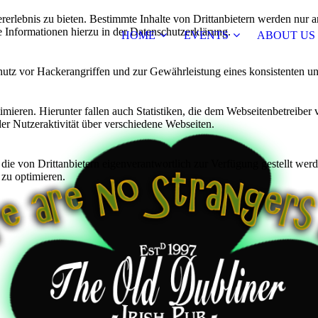
lebnis zu bieten. Bestimmte Inhalte von Drittanbietern werden nur ang
e Informationen hierzu in der Datenschutzerklärung.
HOME
EVENTS
ABOUT US
utz vor Hackerangriffen und zur Gewährleistung eines konsistenten un
ieren. Hierunter fallen auch Statistiken, die dem Webseitenbetreiber v
r Nutzeraktivität über verschiedene Webseiten.
 die von Drittanbietern eigenverantwortlich zur Verfügung gestellt wer
 zu optimieren.