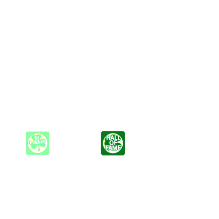
ben ein.
t mit traditionellen Irischen Liedgut. Gepaart mit einer Prise Witz
pretation erhalten diese Songs eine ganz persönliche Note. Auf
e schon einige Jahre auf dem Buckel haben. Ich garantiere Euch