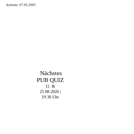
Auftritte:
07.03.2003
Im The Old Dubliner -
Nächstes
Irish Pub - Hamburg
PUB QUIZ
- 18:00 Uhr | DOORS
OPEN
11. &
- 19:00 Uhr | MARK
25.08.2026 |
CURRAN | Rock-Pop
19:30 Uhr
- 21:30 Uhr | MIKEL
ONETWO |
Rockabilly-Rock 'n'
Roll