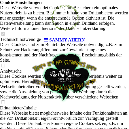
Cookie-Einstellungen
Diese Webseite verwendet Cookies, um Besuchern ein optimales
Nutzererlebnis zu bieten. Bestimmte Inhalte von Drittanbietern werden
nur angezeigt, wenn die entsprechende Option aktiviert ist. Die
Datenverarbeitung kann dann auch in einem Drittland erfolgen.
Weitere Informationen hierzu in der Datenschutzerklärung.
Technisch notwendige
SAMMY AHERN
Diese Cookies sind zum Betrieb der Webseite notwendig, z.B. zum
Schutz vor Hackerangriffen und zur Gewährleistung eines
konsistenten und der Nachfrage angepassten Erscheinungsbilds der
Seite.
Analytische
Diese Cookies werden verwendet, um das Nutzererlebnis weiter zu
optimieren. Hierunter fallen auch Statistiken, die dem
Webseitenbetreiber von Drittanbietern zur Verfügung gestellt werden,
sowie die Ausspielung von personalisierter Werbung durch die
Nachverfolgung der Nutzeraktivität über verschiedene Webseiten.
Drittanbieter-Inhalte
Diese Webseite bietet möglicherweise Inhalte oder Funktionalitäten an,
SAMMY AHERN
die von Drittanbietern eigenverantwortlich zur Verfügung gestellt
Irish Folk
ex Mick On The Gate
|
werden. Diese Drittanbieter können eigene Cookies setzen, z.B. um
die Nutzeraktivität zu verfolgen oder ihre Angebote zu personalisieren
"The future's so bright, I gotta wear shades", as Pat McDonald says.