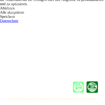
und zu optimieren.
After a number of years pulling pints of Murphys' and doing the only other job
Ablehnen
available to an ex musician/ex soldier, I decided to give it a go as a solo artist. A
Alle akzeptieren
Troubadour. Very sexy, until I ended up homeless and broke, and so, with everything
Speichern
I owned at the bottom of my sleeping bag and my guitar on my back, I headed north.
Datenschutz
When I travelled over the bridge from Germany to Denmark , I thought there's a
whole new future waiting for me over yonder. I bought a tin of beans, did them over a
fire I created from some old flint I had left in my pocket and stayed in a woodland area
overlooking a stream that day. There were wild rabbits & deer in the distance. I wanted
to shoot one and have it for dinner but I hadn't got a gun.
Anyway, as I sat there on some hay with guitar in hand and the beans simmerin' in a
pot that a friendly Dane had loaned me I began to write some original music. I started
off with Doh a Deer because the deer was in the distance but then I ended up with
Doo Bee Doo, which became the title for one of my songs, on what would be my
groundbreaking original CD's. Anyway the beans tasted good and I embarked on the
next wonderous adventure in Denmark...
+ Für die Richtigkeit und Vollständigkeit der Links übernehmen wir keine Haftung +