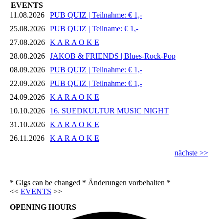
EVENTS
11.08.2026
PUB QUIZ | Teilnahme: € 1,-
25.08.2026
PUB QUIZ | Teilname: € 1,-
27.08.2026
K A R A O K E
28.08.2026
JAKOB & FRIENDS | Blues-Rock-Pop
08.09.2026
PUB QUIZ | Teilnahme: € 1,-
22.09.2026
PUB QUIZ | Teilnahme: € 1,-
24.09.2026
K A R A O K E
10.10.2026
16. SUEDKULTUR MUSIC NIGHT
31.10.2026
K A R A O K E
26.11.2026
K A R A O K E
nächste >>
* Gigs can be changed * Änderungen vorbehalten *
<<
EVENTS
>>
OPENING HOURS