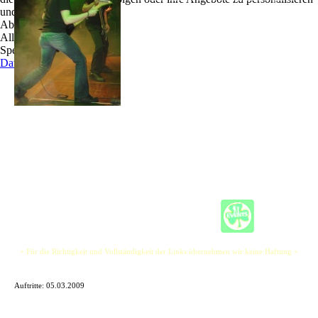
und zu optimieren.
um Musik im Mix von Rock/Pop mit Elektronik
Ablehnen
und funkigen Beats zu spielen, Hauptsache gute
Alle akzeptieren
Musik.
Speichern
Jetzt haben wir uns umgestaltet, den Namen
Datenschutz
geändert und sind mit Gitarrist mit fettem Klang
und schnellen tanzbaren Beats dabei. Bei der
Musik ist uns wichtig, dass wir selber Spaß daran
haben und dies durch interessante Texte auch
zeigen.
Unsere Musik ist nicht pures "Draufrumgebolze", sondern etwas was im Kopf bleibt.
Trotzdem, eigentlich ist "Draufrumgebolze" auch ganz cool.
+ Für die Richtigkeit und Vollständigkeit der Links übernehmen wir keine Haftung +
Auftritte:
05.03.2009