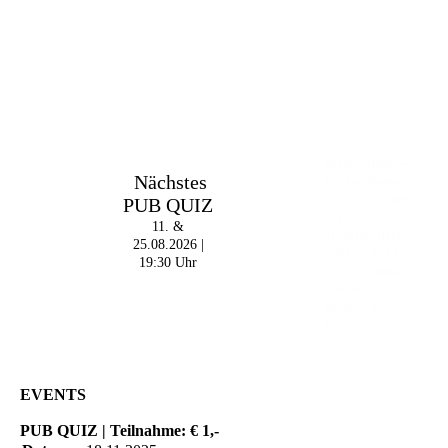
Im The Old Dubliner -
Nächstes
Irish Pub - Hamburg
PUB QUIZ
- 18:00 Uhr | DOORS
OPEN
11. &
- 19:00 Uhr | MARK
25.08.2026 |
CURRAN | Rock-Pop
19:30 Uhr
- 21:30 Uhr | MIKEL
ONETWO |
Rockabilly-Rock 'n'
Roll
EVENTS
PUB QUIZ | Teilnahme: € 1,-