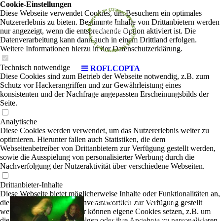
Cookie-Einstellungen
Diese Webseite verwendet Cookies, um Besuchern ein optimales
Nutzererlebnis zu bieten. Bestimmte Inhalte von Drittanbietern werden
nur angezeigt, wenn die entsprechende Option aktiviert ist. Die
Datenverarbeitung kann dann auch in einem Drittland erfolgen.
Weitere Informationen hierzu in der Datenschutzerklärung.
Technisch notwendige
ROFLCOPTA
Diese Cookies sind zum Betrieb der Webseite notwendig, z.B. zum
Schutz vor Hackerangriffen und zur Gewährleistung eines
konsistenten und der Nachfrage angepassten Erscheinungsbilds der
Seite.
Analytische
Diese Cookies werden verwendet, um das Nutzererlebnis weiter zu
optimieren. Hierunter fallen auch Statistiken, die dem
Webseitenbetreiber von Drittanbietern zur Verfügung gestellt werden,
sowie die Ausspielung von personalisierter Werbung durch die
Nachverfolgung der Nutzeraktivität über verschiedene Webseiten.
Drittanbieter-Inhalte
Diese Webseite bietet möglicherweise Inhalte oder Funktionalitäten an,
ROFLCOPTA
die von Drittanbietern eigenverantwortlich zur Verfügung gestellt
| Rock-Pop
werden. Diese Drittanbieter können eigene Cookies setzen, z.B. um
die Nutzeraktivität zu verfolgen oder ihre Angebote zu personalisieren
Wir haben uns vor zwei Jahren zusammengesetzt,