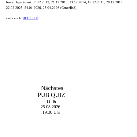
Rock Department: 08.12.2012, 21.12.2013, 13.12.2014, 19.12.2015, 28.12.2018,
22.02.2025, 24.01.2026, 25.04.2026 (Cancelled),
siehe auch:
HITFIELD
Im The Old Dubliner -
Nächstes
Irish Pub - Hamburg
PUB QUIZ
- 18:00 Uhr | DOORS
OPEN
11. &
- 19:00 Uhr | MARK
25.08.2026 |
CURRAN | Rock-Pop
19:30 Uhr
- 21:30 Uhr | MIKEL
ONETWO |
Rockabilly-Rock 'n'
Roll