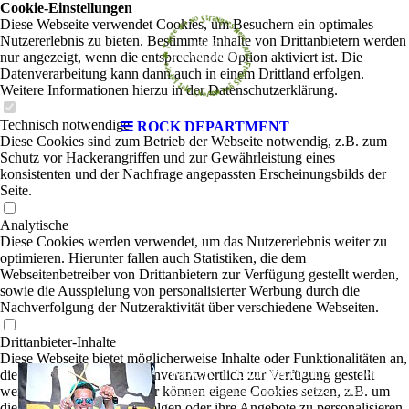
Cookie-Einstellungen
Diese Webseite verwendet Cookies, um Besuchern ein optimales
Nutzererlebnis zu bieten. Bestimmte Inhalte von Drittanbietern werden
nur angezeigt, wenn die entsprechende Option aktiviert ist. Die
Datenverarbeitung kann dann auch in einem Drittland erfolgen.
Weitere Informationen hierzu in der Datenschutzerklärung.
Technisch notwendige
ROCK DEPARTMENT
Diese Cookies sind zum Betrieb der Webseite notwendig, z.B. zum
Schutz vor Hackerangriffen und zur Gewährleistung eines
konsistenten und der Nachfrage angepassten Erscheinungsbilds der
Seite.
Analytische
Diese Cookies werden verwendet, um das Nutzererlebnis weiter zu
optimieren. Hierunter fallen auch Statistiken, die dem
Webseitenbetreiber von Drittanbietern zur Verfügung gestellt werden,
sowie die Ausspielung von personalisierter Werbung durch die
Nachverfolgung der Nutzeraktivität über verschiedene Webseiten.
Drittanbieter-Inhalte
Diese Webseite bietet möglicherweise Inhalte oder Funktionalitäten an,
ROCK DEPARTMENT
die von Drittanbietern eigenverantwortlich zur Verfügung gestellt
(ehem.
werden. Diese Drittanbieter können eigene Cookies setzen, z.B. um
|
Rock-Classix
Diggers Rock Department)
die Nutzeraktivität zu verfolgen oder ihre Angebote zu personalisieren