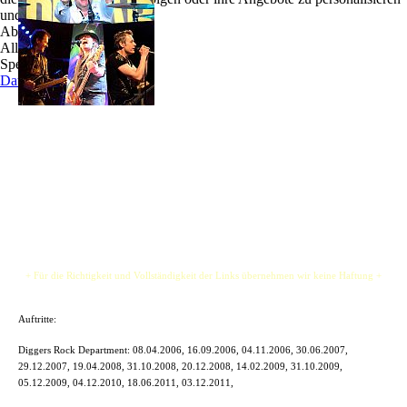
und zu optimieren.
ROCK DEPARTMENT sind endlich wieder
Ablehnen
zurück! Nun in knackiger 4er-Besetzung.
Alle akzeptieren
Rock-Classics von AC/DC über Guns'n'Roses zu
Speichern
Van Halen und ZZ Top. Back to the Roots
Datenschutz
zelebrieren die 4 gestandenen Musiker den SPRIT
OF ROCK!
ROCK DEPARTMENT bieten perfektes Handwerk und eine mitreißende Rockshow,
so dass bereits nach wenigen Songs der Funke überspringt und eine Rockparty
gefeiert wird.
+ Für die Richtigkeit und Vollständigkeit der Links übernehmen wir keine Haftung +
Auftritte:
Diggers Rock Department: 08.04.2006, 16.09.2006, 04.11.2006, 30.06.2007,
29.12.2007, 19.04.2008, 31.10.2008, 20.12.2008, 14.02.2009, 31.10.2009,
05.12.2009, 04.12.2010, 18.06.2011, 03.12.2011,