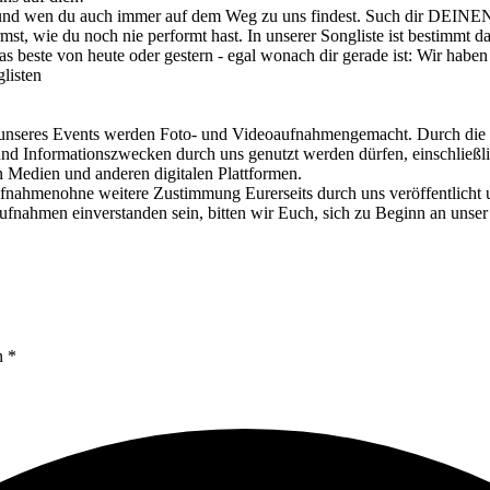
 und wen du auch immer auf dem Weg zu uns findest. Such dir DEINEN
st, wie du noch nie performt hast. In unserer Songliste ist bestimmt d
beste von heute oder gestern - egal wonach dir gerade ist: Wir haben
listen
Events werden Foto- und Videoaufnahmengemacht. Durch die Teiln
nd Informationszwecken durch uns genutzt werden dürfen, einschließli
en Medien und anderen digitalen Plattformen.
fnahmenohne weitere Zustimmung Eurerseits durch uns veröffentlicht un
ufnahmen einverstanden sein, bitten wir Euch, sich zu Beginn an un
n *