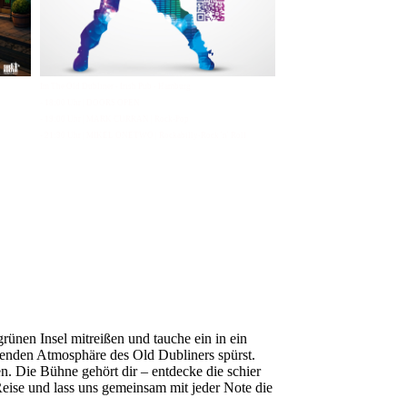
Im The Old Dubliner - Irish Pub - Hamburg
- 18:00 Uhr | DOORS OPEN
- 19:00 Uhr | MARK CURRAN | Rock-Pop
- 21:30 Uhr | MIKEL ONETWO | Rockabilly-Rock 'n' Roll
ünen Insel mitreißen und tauche ein in ein
denden Atmosphäre des Old Dubliners spürst.
. Die Bühne gehört dir – entdecke die schier
eise und lass uns gemeinsam mit jeder Note die