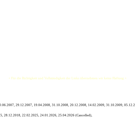
h wieder zurück! Nun in knackiger 4er-Besetzung.
 Guns'n'Roses zu Van Halen und ZZ Top. Back to the Roots zelebrieren die 4 gestandenen
ktes Handwerk und eine mitreißende Rockshow, so dass bereits nach wenigen Songs der Fu
+ Für die Richtigkeit und Vollständigkeit der Links übernehmen wir keine Haftung +
0.06.2007, 29.12.2007, 19.04.2008, 31.10.2008, 20.12.2008, 14.02.2009, 31.10.2009, 05.12.
5, 28.12.2018, 22.02.2025, 24.01.2026, 25.04.2026 (Cancelled),