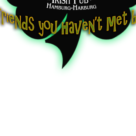
ENT
|
Rock-Classix
(ehem. Diggers Rock Department)