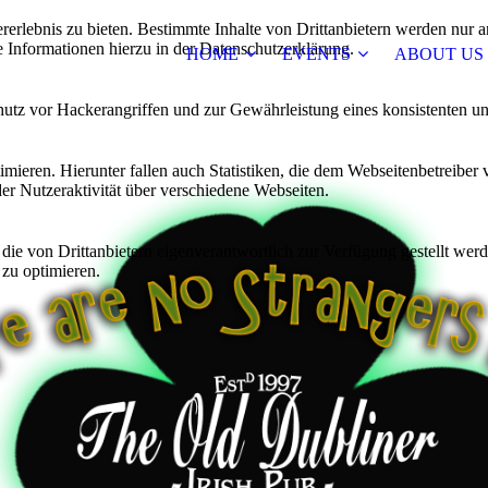
lebnis zu bieten. Bestimmte Inhalte von Drittanbietern werden nur ang
e Informationen hierzu in der Datenschutzerklärung.
HOME
EVENTS
ABOUT US
utz vor Hackerangriffen und zur Gewährleistung eines konsistenten un
ieren. Hierunter fallen auch Statistiken, die dem Webseitenbetreiber v
r Nutzeraktivität über verschiedene Webseiten.
 die von Drittanbietern eigenverantwortlich zur Verfügung gestellt wer
 zu optimieren.