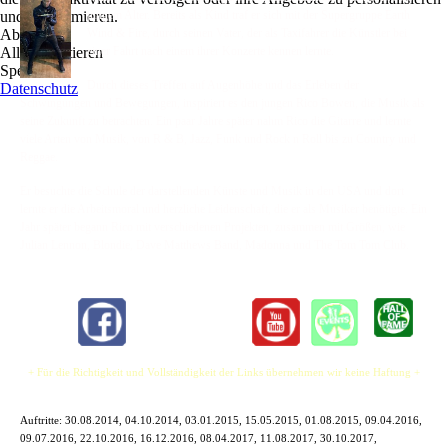
und zu optimieren.
jungem Alter. Bereits als Kind traf er sich mit der Supergruppe Earth
Ablehnen
Wind & Fire, durch seinen Vater, der als Taxifahrer die Künstler bei
Alle akzeptieren
einer Fahrt nach einem ihrer Konzerte kennen lernte.
Speichern
Durch dieses Treffen auf Augenhöhe und das Erleben der
Datenschutz
Schwingungen und Bewegungen, inspiriert es den jungen Rico Bowen, die Musik als
seine Zukunft zu betrachten. Ein paar Jahre später nahm Rico die Gitarre und lernte
viele Arten von Musik, von R & B, Jazz, Funk und Rock n Roll bis zu Country und
Reggae.
Er besuchte die Schule der darstellenden Künste und Musik in den USA und dort
lernte er die Arbeitsmoral und herzliche Leidenschaft, die er als Musiker benötigte. Ein
Jahr später begann Rico mit verschiedenen Projekten, zusammen mit Größen, wie
Julian Lennon, Blondie, Dave Matthews Band, Madonna und The Tom Tom Club.
+ Für die Richtigkeit und Vollständigkeit der Links übernehmen wir keine Haftung +
Auftritte: 30.08.2014, 04.10.2014, 03.01.2015, 15.05.2015, 01.08.2015, 09.04.2016,
09.07.2016, 22.10.2016, 16.12.2016, 08.04.2017, 11.08.2017, 30.10.2017,