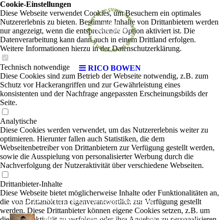
Cookie-Einstellungen
Diese Webseite verwendet Cookies, um Besuchern ein optimales
Nutzererlebnis zu bieten. Bestimmte Inhalte von Drittanbietern werden
nur angezeigt, wenn die entsprechende Option aktiviert ist. Die
Datenverarbeitung kann dann auch in einem Drittland erfolgen.
Weitere Informationen hierzu in der Datenschutzerklärung.
Technisch notwendige
RICO BOWEN
Diese Cookies sind zum Betrieb der Webseite notwendig, z.B. zum
Schutz vor Hackerangriffen und zur Gewährleistung eines
konsistenten und der Nachfrage angepassten Erscheinungsbilds der
Seite.
Analytische
Diese Cookies werden verwendet, um das Nutzererlebnis weiter zu
optimieren. Hierunter fallen auch Statistiken, die dem
Webseitenbetreiber von Drittanbietern zur Verfügung gestellt werden,
sowie die Ausspielung von personalisierter Werbung durch die
Nachverfolgung der Nutzeraktivität über verschiedene Webseiten.
Drittanbieter-Inhalte
Diese Webseite bietet möglicherweise Inhalte oder Funktionalitäten an,
RICO BOWEN
die von Drittanbietern eigenverantwortlich zur Verfügung gestellt
|
Rock-Pop-Reggae-Funk-Soul
werden. Diese Drittanbieter können eigene Cookies setzen, z.B. um
die Nutzeraktivität zu verfolgen oder ihre Angebote zu personalisieren
Multi-Talent Rico Bowen begann seine Laufbahn als Musiker in sehr