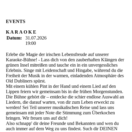
Roll
EVENTS
K A R A O K E
Datum:
31.07.2026
19:00
Erlebe die Magie der irischen Lebensfreude auf unserer
Karaoke-Bühne! - Lass dich von den zauberhaften Klängen der
grünen Insel mitreißen und tauche ein in ein unvergessliches
Erlebnis. Singe mit Leidenschaft und Hingabe, während du die
Freiheit der Musik in der warmen, einladenden Atmosphäre des
Old Dubliners spürst.
Mit einem kühlen Pint in der Hand und einem Lied auf den
Lippen feiern wir gemeinsam bis in die frühen Morgenstunden.
Die Bühne gehört dir – entdecke die schier endlose Auswahl an
Liedern, die darauf warten, von dir zum Leben erweckt zu
werden! Sei Teil unserer musikalischen Reise und lass uns
gemeinsam mit jeder Note die Stimmung zum Überkochen
bringen. Wir freuen uns auf dich!
Also schnapp' dir deine Freunde und Bekannten und wen du
auch immer auf dem Weg zu uns findest. Such dir DEINEN