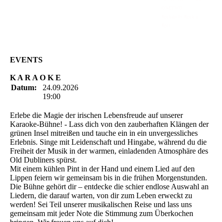
ONETWO |
Rockabilly-Rock 'n'
Roll
EVENTS
K A R A O K E
Datum:
24.09.2026
19:00
Erlebe die Magie der irischen Lebensfreude auf unserer
Karaoke-Bühne! - Lass dich von den zauberhaften Klängen der
grünen Insel mitreißen und tauche ein in ein unvergessliches
Erlebnis. Singe mit Leidenschaft und Hingabe, während du die
Freiheit der Musik in der warmen, einladenden Atmosphäre des
Old Dubliners spürst.
Mit einem kühlen Pint in der Hand und einem Lied auf den
Lippen feiern wir gemeinsam bis in die frühen Morgenstunden.
Die Bühne gehört dir – entdecke die schier endlose Auswahl an
Liedern, die darauf warten, von dir zum Leben erweckt zu
werden! Sei Teil unserer musikalischen Reise und lass uns
gemeinsam mit jeder Note die Stimmung zum Überkochen