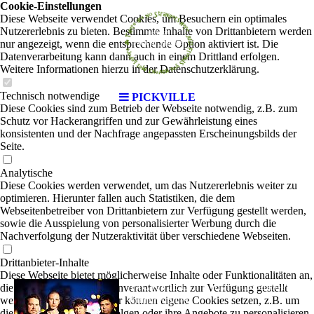
Cookie-Einstellungen
Diese Webseite verwendet Cookies, um Besuchern ein optimales
Nutzererlebnis zu bieten. Bestimmte Inhalte von Drittanbietern werden
nur angezeigt, wenn die entsprechende Option aktiviert ist. Die
Datenverarbeitung kann dann auch in einem Drittland erfolgen.
Weitere Informationen hierzu in der Datenschutzerklärung.
Technisch notwendige
PICKVILLE
Diese Cookies sind zum Betrieb der Webseite notwendig, z.B. zum
Schutz vor Hackerangriffen und zur Gewährleistung eines
konsistenten und der Nachfrage angepassten Erscheinungsbilds der
Seite.
Analytische
Diese Cookies werden verwendet, um das Nutzererlebnis weiter zu
optimieren. Hierunter fallen auch Statistiken, die dem
Webseitenbetreiber von Drittanbietern zur Verfügung gestellt werden,
sowie die Ausspielung von personalisierter Werbung durch die
Nachverfolgung der Nutzeraktivität über verschiedene Webseiten.
Drittanbieter-Inhalte
Diese Webseite bietet möglicherweise Inhalte oder Funktionalitäten an,
PICKVILLE
die von Drittanbietern eigenverantwortlich zur Verfügung gestellt
|
Irish Folk-Rock-Pop-
werden. Diese Drittanbieter können eigene Cookies setzen, z.B. um
Country-Blues
die Nutzeraktivität zu verfolgen oder ihre Angebote zu personalisieren