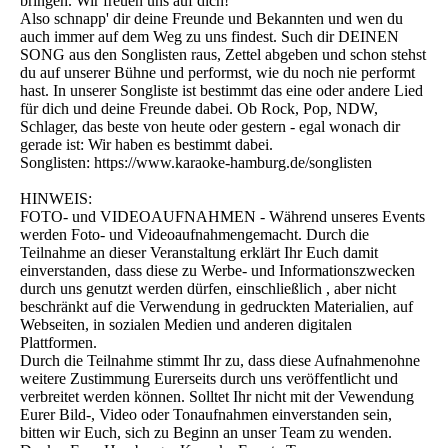
bringen. Wir freuen uns auf dich!
Also schnapp' dir deine Freunde und Bekannten und wen du
auch immer auf dem Weg zu uns findest. Such dir DEINEN
SONG aus den Songlisten raus, Zettel abgeben und schon stehst
du auf unserer Bühne und performst, wie du noch nie performt
hast. In unserer Songliste ist bestimmt das eine oder andere Lied
für dich und deine Freunde dabei. Ob Rock, Pop, NDW,
Schlager, das beste von heute oder gestern - egal wonach dir
gerade ist: Wir haben es bestimmt dabei.
Songlisten: https://www.karaoke-hamburg.de/songlisten
HINWEIS:
FOTO- und VIDEOAUFNAHMEN - Während unseres Events
werden Foto- und Videoaufnahmengemacht. Durch die
Teilnahme an dieser Veranstaltung erklärt Ihr Euch damit
einverstanden, dass diese zu Werbe- und Informationszwecken
durch uns genutzt werden dürfen, einschließlich , aber nicht
beschränkt auf die Verwendung in gedruckten Materialien, auf
Webseiten, in sozialen Medien und anderen digitalen
Plattformen.
Durch die Teilnahme stimmt Ihr zu, dass diese Aufnahmenohne
weitere Zustimmung Eurerseits durch uns veröffentlicht und
verbreitet werden können. Solltet Ihr nicht mit der Vewendung
Eurer Bild-, Video oder Tonaufnahmen einverstanden sein,
bitten wir Euch, sich zu Beginn an unser Team zu wenden.