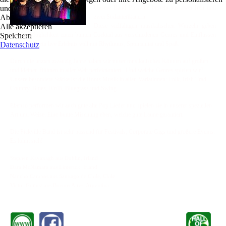
und zu optimieren.
Unsere Band Pickville besteht aus zwei Iren und
Ablehnen
zwei Südamerikanern.
Alle akzeptieren
Diese vielfältigen musikalischen Wurzeln geben
Speichern
uns die Möglichkeit einen bunten Cocktail aus verschiedenen Genres und Einflüssen
Datenschutz
zu kreieren, ein live Erlebnis voll mit Rhythmus, Spontanität und Spaß.
Durch die letzten zwanzig Jahre haben wir unser musikalisches Können auf großen
und kleinen Bühnen in aller Welt perfektioniert. Und welche Genres spielen wir?
Unsere besondere Stärke ist die Roots Musik in allen Variationen: Folk, Irish Trad,
Country, Blues, R'n'B, Bluegrass und Swing.
Ebenso performen wir auch gute alte Pop Lieder und spielen sie in unserer speziellen
Art und Weise. Eine bunte Mischung eben, welche gute Laune garantiert.
Die Pickville Band ist sehr passend für Festivals, Corporate Gigs und größere Events.
Es lohnt sich!
Stephen Kavanagh aus Dublin, Irland
Dara McNamara aus Limerick, Irland
Nancho Campos aus Santiago de Chile, Chile
Victor Gomez aus Buenos Aires, Argentina