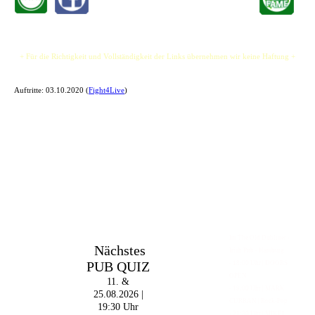
+ Für die Richtigkeit und Vollständigkeit der Links übernehmen wir keine Haftung +
Auftritte:
03.10.2020 (
Fight4Live
)
Im The Old Dubliner -
Nächstes
Irish Pub - Hamburg
PUB QUIZ
- 18:00 Uhr | DOORS
OPEN
11. &
- 19:00 Uhr | MARK
25.08.2026 |
CURRAN | Rock-Pop
19:30 Uhr
- 21:30 Uhr | MIKEL