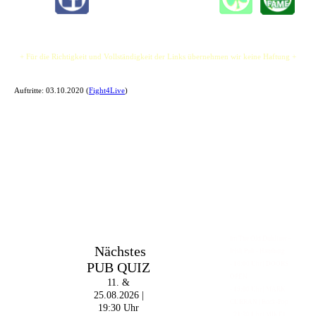
+ Für die Richtigkeit und Vollständigkeit der Links übernehmen wir keine Haftung +
Auftritte:
03.10.2020 (
Fight4Live
)
Im The Old Dubliner -
Nächstes
Irish Pub - Hamburg
PUB QUIZ
- 18:00 Uhr | DOORS
OPEN
11. &
- 19:00 Uhr | MARK
25.08.2026 |
CURRAN | Rock-Pop
19:30 Uhr
- 21:30 Uhr | MIKEL