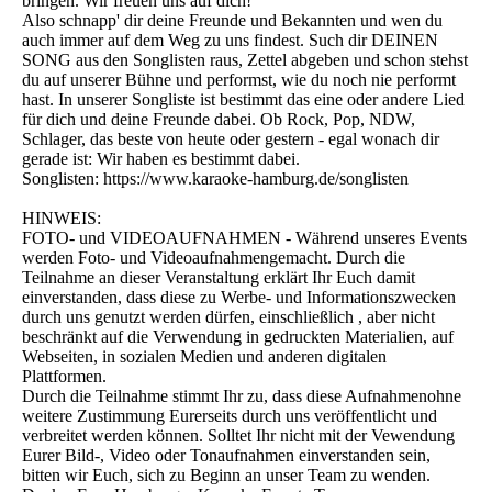
bringen. Wir freuen uns auf dich!
Also schnapp' dir deine Freunde und Bekannten und wen du
auch immer auf dem Weg zu uns findest. Such dir DEINEN
SONG aus den Songlisten raus, Zettel abgeben und schon stehst
du auf unserer Bühne und performst, wie du noch nie performt
hast. In unserer Songliste ist bestimmt das eine oder andere Lied
für dich und deine Freunde dabei. Ob Rock, Pop, NDW,
Schlager, das beste von heute oder gestern - egal wonach dir
gerade ist: Wir haben es bestimmt dabei.
Songlisten: https://www.karaoke-hamburg.de/songlisten
HINWEIS:
FOTO- und VIDEOAUFNAHMEN - Während unseres Events
werden Foto- und Videoaufnahmengemacht. Durch die
Teilnahme an dieser Veranstaltung erklärt Ihr Euch damit
einverstanden, dass diese zu Werbe- und Informationszwecken
durch uns genutzt werden dürfen, einschließlich , aber nicht
beschränkt auf die Verwendung in gedruckten Materialien, auf
Webseiten, in sozialen Medien und anderen digitalen
Plattformen.
Durch die Teilnahme stimmt Ihr zu, dass diese Aufnahmenohne
weitere Zustimmung Eurerseits durch uns veröffentlicht und
verbreitet werden können. Solltet Ihr nicht mit der Vewendung
Eurer Bild-, Video oder Tonaufnahmen einverstanden sein,
bitten wir Euch, sich zu Beginn an unser Team zu wenden.