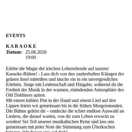
ONETWO |
Rockabilly-Rock 'n'
Roll
EVENTS
K A R A O K E
Datum:
25.06.2026
19:00
Erlebe die Magie der irischen Lebensfreude auf unserer
Karaoke-Bühne! - Lass dich von den zauberhaften Klängen der
grünen Insel mitreißen und tauche ein in ein unvergessliches
Erlebnis. Singe mit Leidenschaft und Hingabe, während du die
Freiheit der Musik in der warmen, einladenden Atmosphäre des
Old Dubliners spürst.
Mit einem kühlen Pint in der Hand und einem Lied auf den
Lippen feiern wir gemeinsam bis in die frühen Morgenstunden.
Die Bühne gehört dir – entdecke die schier endlose Auswahl an
Liedern, die darauf warten, von dir zum Leben erweckt zu
werden! Sei Teil unserer musikalischen Reise und lass uns
gemeinsam mit jeder Note die Stimmung zum Überkochen