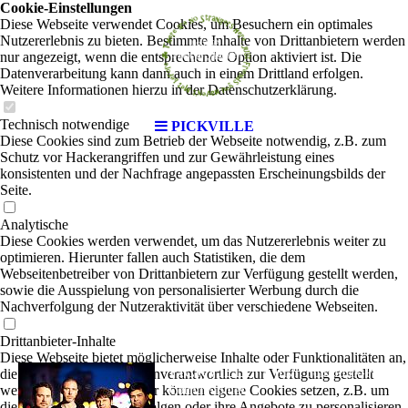
Cookie-Einstellungen
Diese Webseite verwendet Cookies, um Besuchern ein optimales
Nutzererlebnis zu bieten. Bestimmte Inhalte von Drittanbietern werden
nur angezeigt, wenn die entsprechende Option aktiviert ist. Die
Datenverarbeitung kann dann auch in einem Drittland erfolgen.
Weitere Informationen hierzu in der Datenschutzerklärung.
Technisch notwendige
PICKVILLE
Diese Cookies sind zum Betrieb der Webseite notwendig, z.B. zum
Schutz vor Hackerangriffen und zur Gewährleistung eines
konsistenten und der Nachfrage angepassten Erscheinungsbilds der
Seite.
Analytische
Diese Cookies werden verwendet, um das Nutzererlebnis weiter zu
optimieren. Hierunter fallen auch Statistiken, die dem
Webseitenbetreiber von Drittanbietern zur Verfügung gestellt werden,
sowie die Ausspielung von personalisierter Werbung durch die
Nachverfolgung der Nutzeraktivität über verschiedene Webseiten.
Drittanbieter-Inhalte
Diese Webseite bietet möglicherweise Inhalte oder Funktionalitäten an,
PICKVILLE
die von Drittanbietern eigenverantwortlich zur Verfügung gestellt
|
Irish Folk-Rock-Pop-
werden. Diese Drittanbieter können eigene Cookies setzen, z.B. um
Country-Blues
die Nutzeraktivität zu verfolgen oder ihre Angebote zu personalisieren