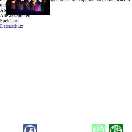
und zu optimieren.
Unsere Band Pickville besteht aus zwei Iren und
Ablehnen
zwei Südamerikanern.
Alle akzeptieren
Diese vielfältigen musikalischen Wurzeln geben
Speichern
uns die Möglichkeit einen bunten Cocktail aus verschiedenen Genres und Einflüssen
Datenschutz
zu kreieren, ein live Erlebnis voll mit Rhythmus, Spontanität und Spaß.
Durch die letzten zwanzig Jahre haben wir unser musikalisches Können auf großen
und kleinen Bühnen in aller Welt perfektioniert. Und welche Genres spielen wir?
Unsere besondere Stärke ist die Roots Musik in allen Variationen: Folk, Irish Trad,
Country, Blues, R'n'B, Bluegrass und Swing.
Ebenso performen wir auch gute alte Pop Lieder und spielen sie in unserer speziellen
Art und Weise. Eine bunte Mischung eben, welche gute Laune garantiert.
Die Pickville Band ist sehr passend für Festivals, Corporate Gigs und größere Events.
Es lohnt sich!
Stephen Kavanagh aus Dublin, Irland
Dara McNamara aus Limerick, Irland
Nancho Campos aus Santiago de Chile, Chile
Victor Gomez aus Buenos Aires, Argentina