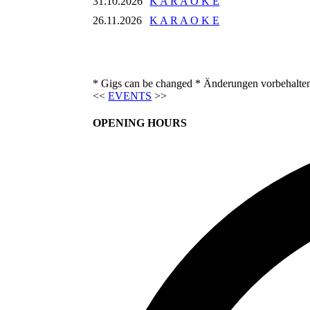
31.10.2026
K A R A O K E
26.11.2026
K A R A O K E
* Gigs can be changed * Änderungen vorbehalte
<<
EVENTS
>>
OPENING HOURS