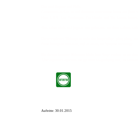
Das sind Ingmar und Hubi.
Gemeinsam rocken sie auf charmant anarchische Weise mit Ihren I
Hate, L.E.S., Los Penderejos, The Cheeks und The Satanic Sisters
Nun haben Hubi und Ingmar sich gefunden, um ihrer wahren Lieb
Diese explosive Melange ist nicht das langweilige ´pling pling´ 
Prise Rotzigkeit versehen, daß es einem die Sprache verschlägt.
Bei diesem heiteren Wahnsinn bleibt kein Auge trocken, es sei den
Aber eigentlich möchten sie gar nicht so großartig sein, sie können
Auftritte:
30.01.2015