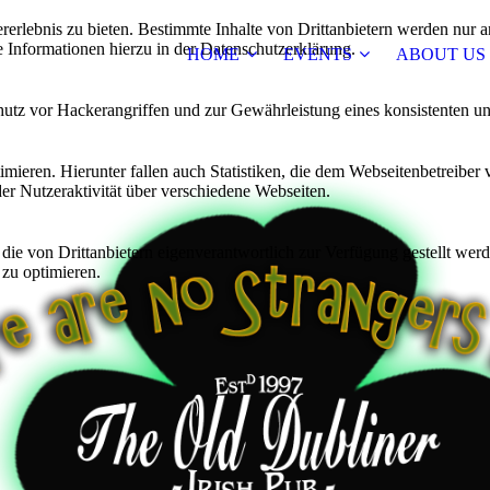
lebnis zu bieten. Bestimmte Inhalte von Drittanbietern werden nur ang
e Informationen hierzu in der Datenschutzerklärung.
HOME
EVENTS
ABOUT US
utz vor Hackerangriffen und zur Gewährleistung eines konsistenten un
ieren. Hierunter fallen auch Statistiken, die dem Webseitenbetreiber v
r Nutzeraktivität über verschiedene Webseiten.
 die von Drittanbietern eigenverantwortlich zur Verfügung gestellt wer
 zu optimieren.