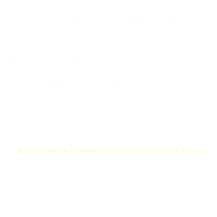
nstrumenten. Das sind Banjo, Fiddle und Gitarre. Ihr reichhaltiger Erfahrungsschatz stammt a
.
e zu frönen: Folk, Old-Time, Early Swing und Punk-Rock.
und ´tüdelüü´ bekannter Folk Formationen. Nein! Hier werden bekannte, aber auch rare Schätzc
n, man leidet unter Frigidität & Tränendrüsenverstopfung. Dann allerdings bleibt einem das La
 nur leider nicht anders.
+ Für die Richtigkeit und Vollständigkeit der Links übernehmen wir keine Haftung +