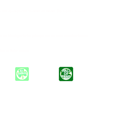
us dem musikalischen Vorleben der beiden. Das waren Circus of
hen der Musikgeschichte geborgen und mit einer herzerfrischenden
chen im Halse stecken.