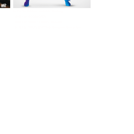
Im The Old Dubliner - Irish Pub - Hamburg
- 18:00 Uhr | DOORS OPEN
- 19:00 Uhr | MARK CURRAN | Rock-Pop
- 21:30 Uhr | MIKEL ONETWO | Rockabilly-Rock 'n' Roll