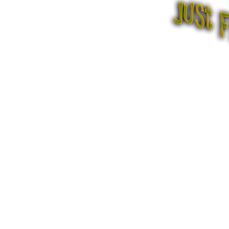
The NEW OLD TIMERS
|
Folk-Old Time-Ear