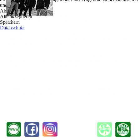
und zu optimieren.
als pures Lebensgefühl. Wer MONKEY
Ablehnen
BUSINESS live erlebt hat, weiß wie sich das
Alle akzeptieren
anfühlt.
Speichern
Die Coverband aus Hamburg Oststeinbek steht für ehrliches Feeling, raue Töne,
Datenschutz
unverdorbene Gitarrensounds und verpasst jedem Cover-Song eine eigene Note. Vier
harte Jungs und eine coole Lady am Bass bringen den Groove in jeden Saal und
sorgen dafür, dass kein Bein mehr still steht. Mit zahlreichen Coverstücken rocken
MONKEY BUSINESS quer durch Raum und Zeit und schaffen es sogar, Songs von
Kelly Clarkson und Michael Jackson den band-typischen rotzigen Rocksound zu
verpassen. Aber auch Metallica, Pink Floyd und Westernhagen gehören in das
Repertoire der fünf versierten Musiker. Außerdem im Programm: Green Day,
Nickelback, Oasis und viele mehr. MONKEY BUSINESS rockt jede Party, heizt in
Clubs ein und lässt überall das Tanzparkett erbeben. Kein doppelter Boden, kein Netz
- alles handgemacht - nach dem Motto: ´It´s only rock´n roll but we like it´.
Die Band hat bereits auf vielen Events und Festen gespielt, kompetentes
Soundgewitter in Hamburger Rockschuppen wie das LOGO oder den Music Club
Live gebracht und sich auch über die Stadtgrenzen hinaus einen Namen gemacht. Die
Leidenschaft für die Musik hält die Band zusammen und macht sie so authentisch.