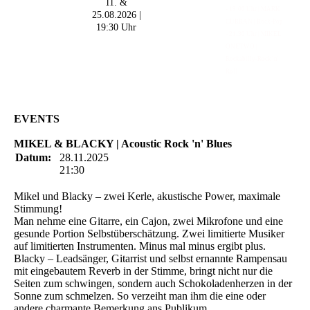
11. &
- 19:00 Uhr | MARK
25.08.2026 |
CURRAN | Rock-Pop
19:30 Uhr
- 21:30 Uhr | MIKEL
ONETWO |
Rockabilly-Rock 'n'
Roll
EVENTS
MIKEL & BLACKY | Acoustic Rock 'n' Blues
Datum:
28.11.2025
21:30
Mikel und Blacky – zwei Kerle, akustische Power, maximale
Stimmung!
Man nehme eine Gitarre, ein Cajon, zwei Mikrofone und eine
gesunde Portion Selbstüberschätzung. Zwei limitierte Musiker
auf limitierten Instrumenten. Minus mal minus ergibt plus.
Blacky – Leadsänger, Gitarrist und selbst ernannte Rampensau
mit eingebautem Reverb in der Stimme, bringt nicht nur die
Seiten zum schwingen, sondern auch Schokoladenherzen in der
Sonne zum schmelzen. So verzeiht man ihm die eine oder
andere charmante Bemerkung ans Publikum.