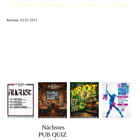
+ Für die Richtigkeit und Vollständigkeit der Links übernehmen wir keine Haftung +
Auftritte:
02.02.2013
Im The Old Dubliner -
Nächstes
Irish Pub - Hamburg
PUB QUIZ
- 18:00 Uhr | DOORS
OPEN