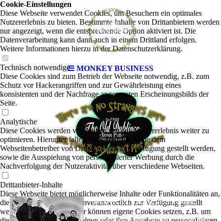
Cookie-Einstellungen
Diese Webseite verwendet Cookies, um Besuchern ein optimales
Nutzererlebnis zu bieten. Bestimmte Inhalte von Drittanbietern werden
nur angezeigt, wenn die entsprechende Option aktiviert ist. Die
Datenverarbeitung kann dann auch in einem Drittland erfolgen.
Weitere Informationen hierzu in der Datenschutzerklärung.
Technisch notwendige
MONKEY BUSINESS
Diese Cookies sind zum Betrieb der Webseite notwendig, z.B. zum
Schutz vor Hackerangriffen und zur Gewährleistung eines
konsistenten und der Nachfrage angepassten Erscheinungsbilds der
Seite.
Analytische
Diese Cookies werden verwendet, um das Nutzererlebnis weiter zu
optimieren. Hierunter fallen auch Statistiken, die dem
Webseitenbetreiber von Drittanbietern zur Verfügung gestellt werden,
sowie die Ausspielung von personalisierter Werbung durch die
Nachverfolgung der Nutzeraktivität über verschiedene Webseiten.
Drittanbieter-Inhalte
Diese Webseite bietet möglicherweise Inhalte oder Funktionalitäten an,
MONKEY BUSINESS
die von Drittanbietern eigenverantwortlich zur Verfügung gestellt
|
Rock
werden. Diese Drittanbieter können eigene Cookies setzen, z.B. um
die Nutzeraktivität zu verfolgen oder ihre Angebote zu personalisieren
Rock aus Leidenschaft. Rock als Profession. Rock