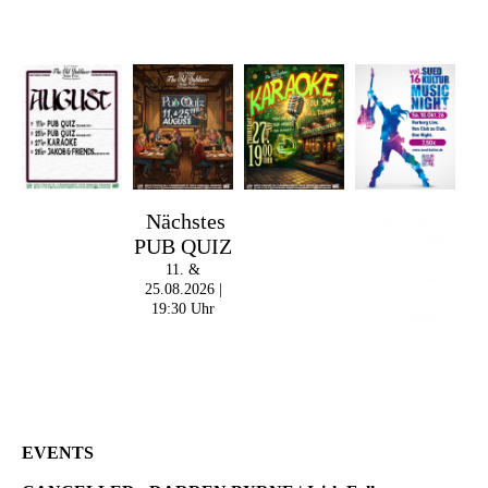
Im The Old Dubliner -
Nächstes
Irish Pub - Hamburg
PUB QUIZ
- 18:00 Uhr | DOORS
OPEN
11. &
- 19:00 Uhr | MARK
25.08.2026 |
CURRAN | Rock-Pop
19:30 Uhr
- 21:30 Uhr | MIKEL
ONETWO |
Rockabilly-Rock 'n'
Roll
EVENTS