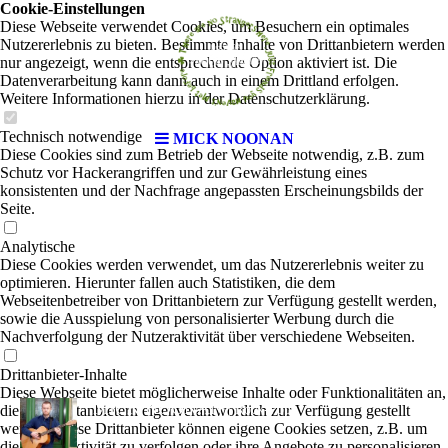
Cookie-Einstellungen
Diese Webseite verwendet Cookies, um Besuchern ein optimales
Nutzererlebnis zu bieten. Bestimmte Inhalte von Drittanbietern werden
nur angezeigt, wenn die entsprechende Option aktiviert ist. Die
Datenverarbeitung kann dann auch in einem Drittland erfolgen.
Weitere Informationen hierzu in der Datenschutzerklärung.
Technisch notwendige
MICK NOONAN
Diese Cookies sind zum Betrieb der Webseite notwendig, z.B. zum
Schutz vor Hackerangriffen und zur Gewährleistung eines
konsistenten und der Nachfrage angepassten Erscheinungsbilds der
Seite.
Analytische
Diese Cookies werden verwendet, um das Nutzererlebnis weiter zu
optimieren. Hierunter fallen auch Statistiken, die dem
Webseitenbetreiber von Drittanbietern zur Verfügung gestellt werden,
sowie die Ausspielung von personalisierter Werbung durch die
Nachverfolgung der Nutzeraktivität über verschiedene Webseiten.
Drittanbieter-Inhalte
Diese Webseite bietet möglicherweise Inhalte oder Funktionalitäten an,
MICK NOONAN
die von Drittanbietern eigenverantwortlich zur Verfügung gestellt
|
Rock-Pop
werden. Diese Drittanbieter können eigene Cookies setzen, z.B. um
die Nutzeraktivität zu verfolgen oder ihre Angebote zu personalisieren