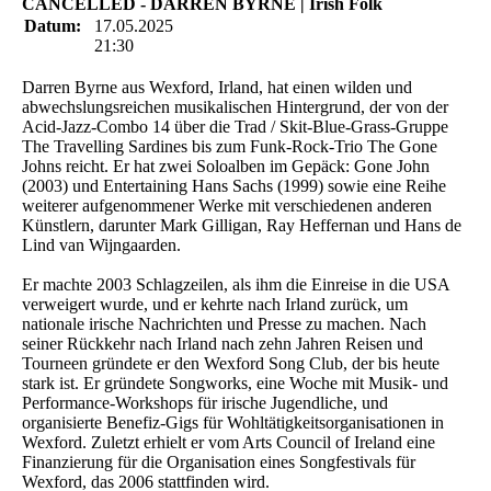
CANCELLED - DARREN BYRNE | Irish Folk
Datum:
17.05.2025
21:30
Darren Byrne aus Wexford, Irland, hat einen wilden und
abwechslungsreichen musikalischen Hintergrund, der von der
Acid-Jazz-Combo 14 über die Trad / Skit-Blue-Grass-Gruppe
The Travelling Sardines bis zum Funk-Rock-Trio The Gone
Johns reicht. Er hat zwei Soloalben im Gepäck: Gone John
(2003) und Entertaining Hans Sachs (1999) sowie eine Reihe
weiterer aufgenommener Werke mit verschiedenen anderen
Künstlern, darunter Mark Gilligan, Ray Heffernan und Hans de
Lind van Wijngaarden.
Er machte 2003 Schlagzeilen, als ihm die Einreise in die USA
verweigert wurde, und er kehrte nach Irland zurück, um
nationale irische Nachrichten und Presse zu machen. Nach
seiner Rückkehr nach Irland nach zehn Jahren Reisen und
Tourneen gründete er den Wexford Song Club, der bis heute
stark ist. Er gründete Songworks, eine Woche mit Musik- und
Performance-Workshops für irische Jugendliche, und
organisierte Benefiz-Gigs für Wohltätigkeitsorganisationen in
Wexford. Zuletzt erhielt er vom Arts Council of Ireland eine
Finanzierung für die Organisation eines Songfestivals für
Wexford, das 2006 stattfinden wird.