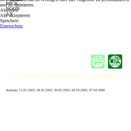
MICK
und zu optimieren.
NOON
Ablehnen
AN
Alle akzeptieren
Speichern
Datenschutz
+ Für die Richtigkeit und Vollständigkeit der Links übernehmen wir keine Haftung +
Auftritte:
11.01.2003, 28.05.2003, 30.05.2003, 04.10.2003, 07.04.2006