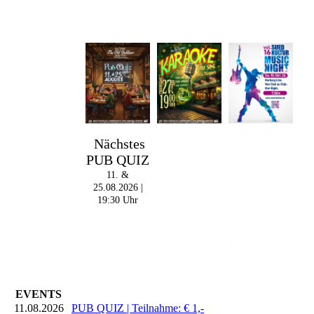
Im The Old Dubliner -
Nächstes
Irish Pub - Hamburg
PUB QUIZ
- 18:00 Uhr | DOORS
OPEN
11. &
- 19:00 Uhr | MARK
25.08.2026 |
CURRAN | Rock-Pop
19:30 Uhr
- 21:30 Uhr | MIKEL
ONETWO |
Rockabilly-Rock 'n'
Roll
EVENTS
11.08.2026
PUB QUIZ | Teilnahme: € 1,-