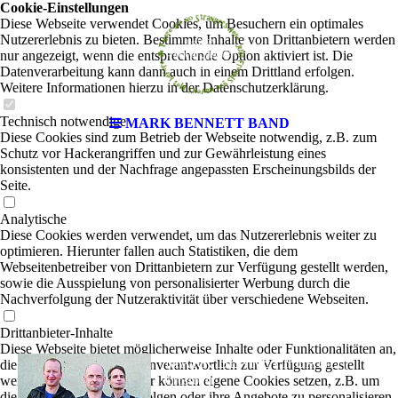
Cookie-Einstellungen
Diese Webseite verwendet Cookies, um Besuchern ein optimales
Nutzererlebnis zu bieten. Bestimmte Inhalte von Drittanbietern werden
nur angezeigt, wenn die entsprechende Option aktiviert ist. Die
Datenverarbeitung kann dann auch in einem Drittland erfolgen.
Weitere Informationen hierzu in der Datenschutzerklärung.
Technisch notwendige
MARK BENNETT BAND
Diese Cookies sind zum Betrieb der Webseite notwendig, z.B. zum
Schutz vor Hackerangriffen und zur Gewährleistung eines
konsistenten und der Nachfrage angepassten Erscheinungsbilds der
Seite.
Analytische
Diese Cookies werden verwendet, um das Nutzererlebnis weiter zu
optimieren. Hierunter fallen auch Statistiken, die dem
Webseitenbetreiber von Drittanbietern zur Verfügung gestellt werden,
sowie die Ausspielung von personalisierter Werbung durch die
Nachverfolgung der Nutzeraktivität über verschiedene Webseiten.
Drittanbieter-Inhalte
Diese Webseite bietet möglicherweise Inhalte oder Funktionalitäten an,
MARK BENNETT BAND
die von Drittanbietern eigenverantwortlich zur Verfügung gestellt
|
werden. Diese Drittanbieter können eigene Cookies setzen, z.B. um
Crossover
die Nutzeraktivität zu verfolgen oder ihre Angebote zu personalisieren