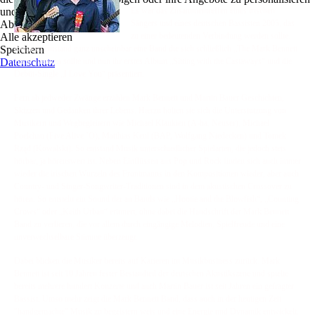
und zu optimieren.
Es war das Zusammentreffen eines irischen
Ablehnen
Sängers und eines deutschen Bassisten 2005, das
Alle akzeptieren
zu einer bedeutenden Verbindung werden sollte.
Speichern
Denn so entstand ganz unscheinbar eine Band die sich schließlich „The Mark Bennett
Datenschutz
Band“ nennen sollte und nun ihr erstes Album „Sitting with the Castaways“ und die
Debüt-Single „I Love You“ präsentiert.
Fern ab jedweder Zwänge erzählen Mark Bennett und Martin Bauer Geschichten,
Skizzen und Gedanken ihrer Lebens. Hierzu holten sie sich die Unterstützung von
Musikern und Wegbegleitern wie Michael Klaukien (A-ha, Neuser), Michael
Poelchau (Five Alive ’O), Matthias Keul (BAP, Wolfgang Niedecken) und Tomek
Rząd (Kowalski). So entstand Musik unterschiedlicher Spielarten, die jedoch stets
hörbar, ja hörenswert ist. Neben Einflüssen aus Pop und Rock finden sich auch immer
wieder die irischen Wurzeln des Frontmanns in den Kompositionen wieder, aber auch
Country- und Singer-Songwriter-Traditionen sind in dem akustischen Crossover zu
hören. So entsteht ein Sound der an Bands wie „Hootie and the Blowfish“, „Counting
Crows“ oder „Keith Urban“ erinnert, ohne dabei die Handschrift der Mark Bennett
Band zu verlieren, die vor allem durch eingängige Melodien, Spielfreude und eine
unverwechselbare Stimme überzeugt.
Dabei blicken die Musiker bereits auf Karieren im Musikbusiness zurück. Mark
Bennett ist seit 10 Jahren fester Bestandteil der deutschen Akustikszene und spielte
bereits mehrere hundert Konzerte und auch Martin Bauer ist seit Jahren ein gefragter
Bassist. Umso mehr zeigt die Mark Bennett Band, dass auch in der heutigen Zeit
"handgemachte" Musik zu begeistern weis und eine Energie und Dynamik entwickelt,