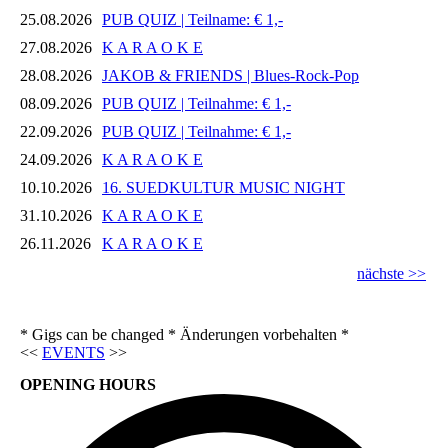
25.08.2026
PUB QUIZ | Teilname: € 1,-
27.08.2026
K A R A O K E
28.08.2026
JAKOB & FRIENDS | Blues-Rock-Pop
08.09.2026
PUB QUIZ | Teilnahme: € 1,-
22.09.2026
PUB QUIZ | Teilnahme: € 1,-
24.09.2026
K A R A O K E
10.10.2026
16. SUEDKULTUR MUSIC NIGHT
31.10.2026
K A R A O K E
26.11.2026
K A R A O K E
nächste >>
* Gigs can be changed * Änderungen vorbehalten *
<<
EVENTS
>>
OPENING HOURS