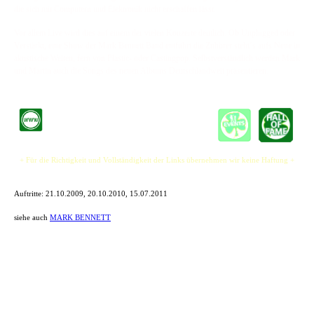
die sich mit Computern und Elektronik nicht erschaffen lässt.
Vor allem Live wird dies auf einem der vielen Konzerte deutlich. Ob Unplugged oder
Verstärkt, eine Show der Mark Bennett Band entführt die Zuhörer steht´s aufs Neue in
akustische Welten, fern von Plastic- oder Castingpop. Selbstverständlich werden Mark
und Martin auch die Songs des neuen Albums Deutschlandweit präsentieren.
+ Für die Richtigkeit und Vollständigkeit der Links übernehmen wir keine Haftung +
Auftritte:
21.10.2009, 20.10.2010, 15.07.2011
siehe auch
MARK BENNETT